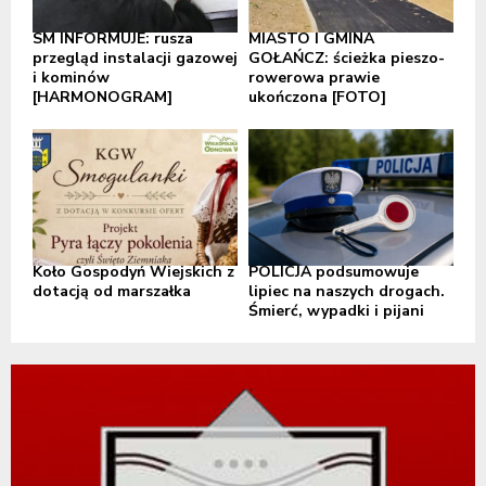
SM INFORMUJE: rusza
MIASTO I GMINA
przegląd instalacji gazowej
GOŁAŃCZ: ścieżka pieszo-
i kominów
rowerowa prawie
[HARMONOGRAM]
ukończona [FOTO]
Koło Gospodyń Wiejskich z
POLICJA podsumowuje
dotacją od marszałka
lipiec na naszych drogach.
Śmierć, wypadki i pijani