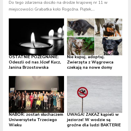
Do tego zdarzenia doszło na drodze krajowej nr 11 w
miejscowości Grabatka koło Rogoźna. Piątek,...
OSTATNIE POŻEGNANIE:
Nie kupuj, adoptuj.
Odeszli od nas Józef Kucz,
Zwierzęta z Wągrowca
Janina Brzostowska
czekają na nowe domy
NABÓR: zostań słuchaczem
UWAGA! ZAKAZ kąpieli w
Uniwersytetu Trzeciego
jeziorze! W wodzie są
Wieku
groźne dla ludzi BAKTERIE