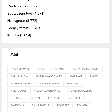
Wydarzenia
(6 692)
Społeczeństwo
(4 571)
Na sygnale
(3 772)
Gorący temat
(3 519)
Kronika
(1 694)
TAGI
DAMASŁAWEK
ENEA
EPIDEMIA
GMINA DAMASŁAWEK
GMINA SKOKI
GMINA WĄGROWIEC
GOŁAŃCZ
IMGW
KORONAWIRUS
KWARANTANNA
MIEŚCISKO
NEKROLOGI
NIELBA WĄGROWIEC
NOWE ZAKAŻENIA
ODESZLI
OSTATNIE POŻEGNANIE
OSTRZEŻENIE
PANDEMIA
PIŁKA NOŻNA
POGRZEB
POLICJA