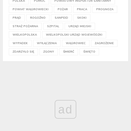
POLSKA
POMOC
POWIATOWY INSPEKTOR SANITARNY
POWIAT WĄGROWIECKI
POŻAR
PRACA
PROGNOZA
PRĄD
ROGOŹNO
SANPEID
SKOKI
STRAŻ POŻARNA
SZPITAL
URZĄD MIEJSKI
WIELKOPOLSKA
WIELKOPOLSKI URZĄD WOJEWÓDZKI
WYPADEK
WYŁĄCZENIA
WĄGROWIEC
ZAGROŻENIE
ZDARZYŁO SIĘ
ZGONY
ŚMIERĆ
ŚWIĘTO
ad