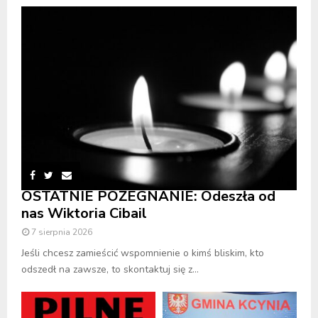
OSTATNIE POŻEGNANIE: Odeszła od
nas Wiktoria Cibail
7 sierpnia 2026
Jeśli chcesz zamieścić wspomnienie o kimś bliskim, kto
odszedł na zawsze, to skontaktuj się z...