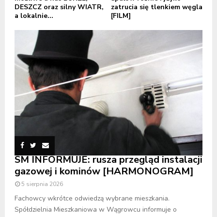
DESZCZ oraz silny WIATR,
zatrucia się tlenkiem węgla
a lokalnie...
[FILM]
SM INFORMUJE: rusza przegląd instalacji
gazowej i kominów [HARMONOGRAM]
5 sierpnia 2026
Fachowcy wkrótce odwiedzą wybrane mieszkania.
Spółdzielnia Mieszkaniowa w Wągrowcu informuje o