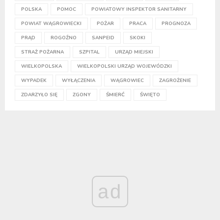
POLSKA
POMOC
POWIATOWY INSPEKTOR SANITARNY
POWIAT WĄGROWIECKI
POŻAR
PRACA
PROGNOZA
PRĄD
ROGOŹNO
SANPEID
SKOKI
STRAŻ POŻARNA
SZPITAL
URZĄD MIEJSKI
WIELKOPOLSKA
WIELKOPOLSKI URZĄD WOJEWÓDZKI
WYPADEK
WYŁĄCZENIA
WĄGROWIEC
ZAGROŻENIE
ZDARZYŁO SIĘ
ZGONY
ŚMIERĆ
ŚWIĘTO
ad