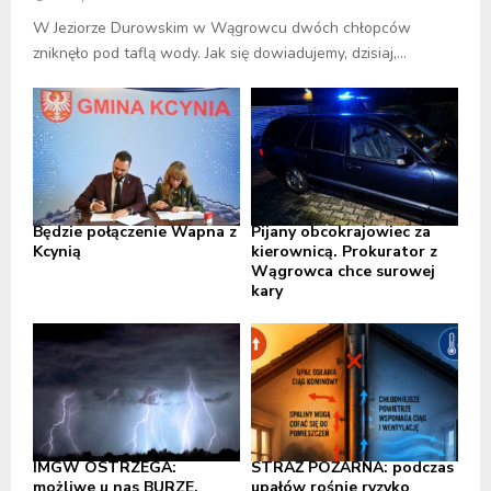
W Jeziorze Durowskim w Wągrowcu dwóch chłopców
zniknęło pod taflą wody. Jak się dowiadujemy, dzisiaj,...
Będzie połączenie Wapna z
Pijany obcokrajowiec za
Kcynią
kierownicą. Prokurator z
Wągrowca chce surowej
kary
IMGW OSTRZEGA:
STRAŻ POŻARNA: podczas
możliwe u nas BURZE,
upałów rośnie ryzyko