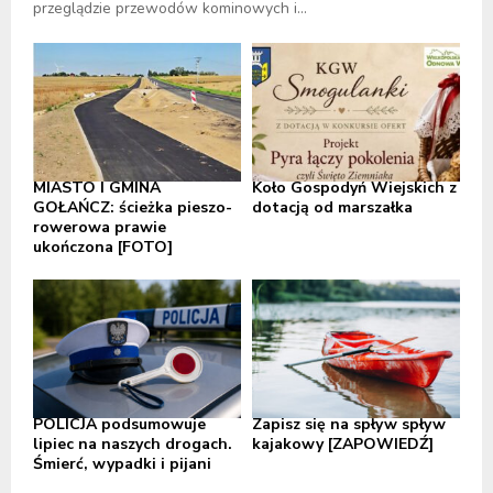
przeglądzie przewodów kominowych i...
MIASTO I GMINA
Koło Gospodyń Wiejskich z
GOŁAŃCZ: ścieżka pieszo-
dotacją od marszałka
rowerowa prawie
ukończona [FOTO]
POLICJA podsumowuje
Zapisz się na spływ spływ
lipiec na naszych drogach.
kajakowy [ZAPOWIEDŹ]
Śmierć, wypadki i pijani