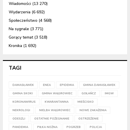
Wiadomości
(13 270)
Wydarzenia
(6 692)
Społeczeństwo
(4 568)
Na sygnale
(3 771)
Gorący temat
(3 518)
Kronika
(1 692)
TAGI
DAMASŁAWEK
ENEA
EPIDEMIA
GMINA DAMASŁAWEK
GMINA SKOKI
GMINA WĄGROWIEC
GOŁAŃCZ
IMGW
KORONAWIRUS
KWARANTANNA
MIEŚCISKO
NEKROLOGI
NIELBA WĄGROWIEC
NOWE ZAKAŻENIA
ODESZLI
OSTATNIE POŻEGNANIE
OSTRZEŻENIE
PANDEMIA
PIŁKA NOŻNA
POGRZEB
POLICJA