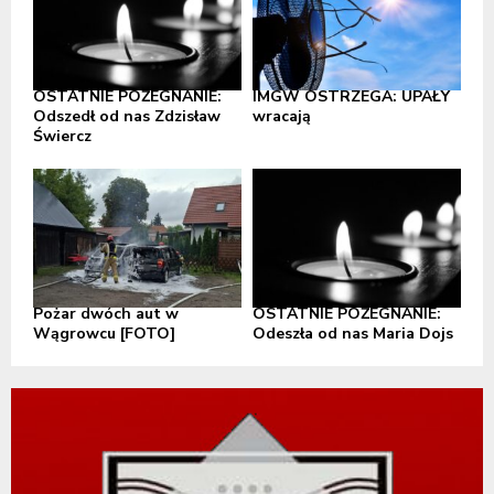
OSTATNIE POŻEGNANIE:
IMGW OSTRZEGA: UPAŁY
Odszedł od nas Zdzisław
wracają
Świercz
Pożar dwóch aut w
OSTATNIE POŻEGNANIE:
Wągrowcu [FOTO]
Odeszła od nas Maria Dojs