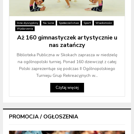
Inne dyscypliny
Na luzie
Społeczeństwo
Sport
Wiadomości
Wydarzenia
Aż 160 gimnastyczek artystycznie u
nas zatańczy
Biblioteka Publiczna w Skokach zaprasza w niedzielę
na ogólnopolski turniej. Ponad 160 dziewcząt z całej
Polski zaprezentuje się podczas II Ogólnopolskiego
Turnieju Grup Rekreacyjnych w...
Czytaj więcej
PROMOCJA / OGŁOSZENIA