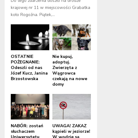
Do tego zdarzenia doszło na drodze
krajowej nr 11 w miejscowości Grabatka
koło Rogoźna. Piątek,...
OSTATNIE
Nie kupuj,
POŻEGNANIE:
adoptuj.
Odeszli od nas
Zwierzęta z
Józef Kucz, Janina
Wągrowca
Brzostowska
czekają na nowe
domy
NABÓR: zostań
UWAGA! ZAKAZ
słuchaczem
kąpieli w jeziorze!
Uniwersytetu
W wodzie są