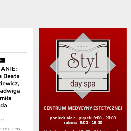
ci
ANIE:
a Beata
iewicz,
Jadwiga
miła
uda
022
enie o kimś