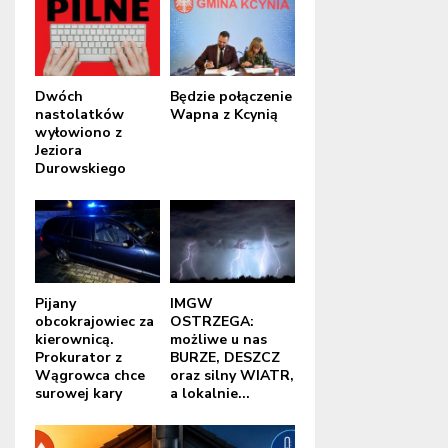
Dwóch
Będzie połączenie
nastolatków
Wapna z Kcynią
wyłowiono z
Jeziora
Durowskiego
Pijany
IMGW
obcokrajowiec za
OSTRZEGA:
kierownicą.
możliwe u nas
Prokurator z
BURZE, DESZCZ
Wągrowca chce
oraz silny WIATR,
surowej kary
a lokalnie...