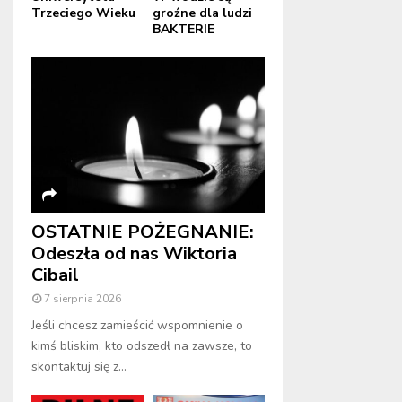
Trzeciego Wieku
groźne dla ludzi
BAKTERIE
OSTATNIE POŻEGNANIE:
Odeszła od nas Wiktoria
Cibail
7 sierpnia 2026
Jeśli chcesz zamieścić wspomnienie o
kimś bliskim, kto odszedł na zawsze, to
skontaktuj się z...