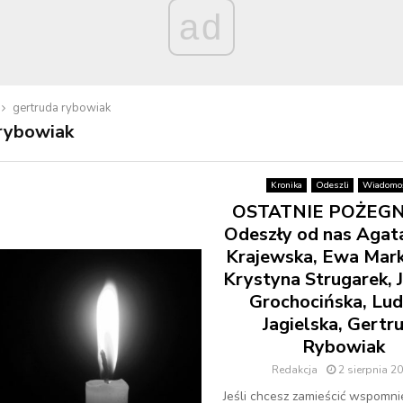
ad
gertruda rybowiak
rybowiak
Kronika
Odeszli
Wiadomoś
OSTATNIE POŻEGN
Odeszły od nas Agat
Krajewska, Ewa Mark
Krystyna Strugarek, 
Grochocińska, Lud
Jagielska, Gertr
Rybowiak
Redakcja
2 sierpnia 2
Jeśli chcesz zamieścić wspomni