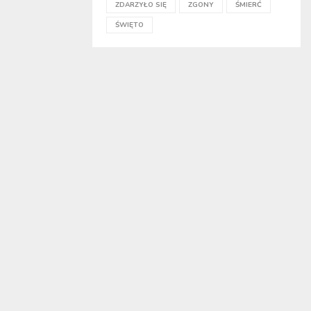
ZDARZYŁO SIĘ
ZGONY
ŚMIERĆ
ŚWIĘTO