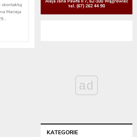
– skontaktuj
ana Macieja
...
ad
KATEGORIE