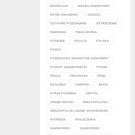
NEKROLOGI
NIELBA WĄGROWIEC
NOWE ZAKAŻENIA
ODESZLI
OSTATNIE POŻEGNANIE
OSTRZEŻENIE
PANDEMIA
PIŁKA NOŻNA
POGRZEB
POLICJA
POLSKA
POMOC
POWIATOWY INSPEKTOR SANITARNY
POWIAT WĄGROWIECKI
POŻAR
PRACA
PROGNOZA
PRĄD
ROGOŹNO
SANPEID
SKOKI
STRAŻ POŻARNA
SZPITAL
URZĄD MIEJSKI
WIELKOPOLSKA
WIELKOPOLSKI URZĄD WOJEWÓDZKI
WYPADEK
WYŁĄCZENIA
WĄGROWIEC
ZAGROŻENIE