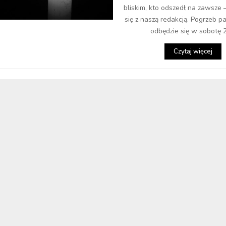
bliskim, kto odszedł na zawsze 
się z naszą redakcją. Pogrzeb p
odbędzie się w sobotę 29
Czytaj więcej