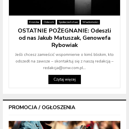
Kronika
Odeszli
Społeczeństwo
Wiadomości
OSTATNIE POŻEGNANIE: Odeszli
od nas Jakub Matuszak, Genowefa
Rybowiak
Jeśli chcesz zamieścić wspomnienie o kimś bliskim, kto
odszedł na zawsze – skontaktuj się z naszą redakcją –
redakcja@onw.com.pl...
Czytaj więcej
PROMOCJA / OGŁOSZENIA