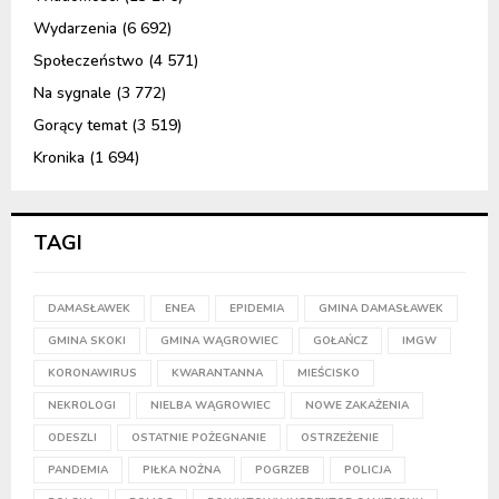
Wydarzenia
(6 692)
Społeczeństwo
(4 571)
Na sygnale
(3 772)
Gorący temat
(3 519)
Kronika
(1 694)
TAGI
DAMASŁAWEK
ENEA
EPIDEMIA
GMINA DAMASŁAWEK
GMINA SKOKI
GMINA WĄGROWIEC
GOŁAŃCZ
IMGW
KORONAWIRUS
KWARANTANNA
MIEŚCISKO
NEKROLOGI
NIELBA WĄGROWIEC
NOWE ZAKAŻENIA
ODESZLI
OSTATNIE POŻEGNANIE
OSTRZEŻENIE
PANDEMIA
PIŁKA NOŻNA
POGRZEB
POLICJA