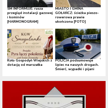
SM INFORMUJE: rusza
MIASTO I GMINA
przegląd instalacji gazowej
GOŁAŃCZ: ścieżka pieszo-
i kominów
rowerowa prawie
[HARMONOGRAM]
ukończona [FOTO]
Koło Gospodyń Wiejskich z
POLICJA podsumowuje
dotacją od marszałka
lipiec na naszych drogach.
Śmierć, wypadki i pijani