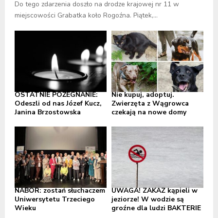
Do tego zdarzenia doszło na drodze krajowej nr 11 w
miejscowości Grabatka koło Rogoźna. Piątek,...
OSTATNIE POŻEGNANIE:
Nie kupuj, adoptuj.
Odeszli od nas Józef Kucz,
Zwierzęta z Wągrowca
Janina Brzostowska
czekają na nowe domy
NABÓR: zostań słuchaczem
UWAGA! ZAKAZ kąpieli w
Uniwersytetu Trzeciego
jeziorze! W wodzie są
Wieku
groźne dla ludzi BAKTERIE