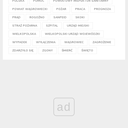
POLSKA
POMOC
POWIATOWY INSPEKTOR SANITARNY
POWIAT WĄGROWIECKI
POŻAR
PRACA
PROGNOZA
PRĄD
ROGOŹNO
SANPEID
SKOKI
STRAŻ POŻARNA
SZPITAL
URZĄD MIEJSKI
WIELKOPOLSKA
WIELKOPOLSKI URZĄD WOJEWÓDZKI
WYPADEK
WYŁĄCZENIA
WĄGROWIEC
ZAGROŻENIE
ZDARZYŁO SIĘ
ZGONY
ŚMIERĆ
ŚWIĘTO
ad