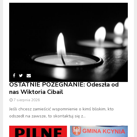
OSTATNIE POŻEGNANIE: Odeszła od
nas Wiktoria Cibail
7 sierpnia 2026
Jeśli chcesz zamieścić wspomnienie o kimś bliskim, kto
odszedł na zawsze, to skontaktuj się z...