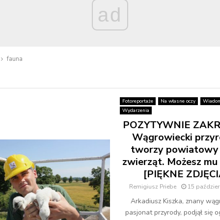
ad
fauna
Fotoreportaże
Na własne oczy
Wiadom
Wydarzenia
POZYTYWNIE ZAKR
Wągrowiecki przyr
tworzy powiatowy 
zwierząt. Możesz mu
[PIĘKNE ZDJĘCI
Remigiusz Priebe
15 paździer
Arkadiusz Kiszka, znany wąg
pasjonat przyrody, podjął się