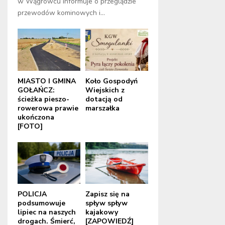
w Wągrowcu informuje o przeglądzie
przewodów kominowych i...
MIASTO I GMINA
Koło Gospodyń
GOŁAŃCZ:
Wiejskich z
ścieżka pieszo-
dotacją od
rowerowa prawie
marszałka
ukończona
[FOTO]
POLICJA
Zapisz się na
podsumowuje
spływ spływ
lipiec na naszych
kajakowy
drogach. Śmierć,
[ZAPOWIEDŹ]