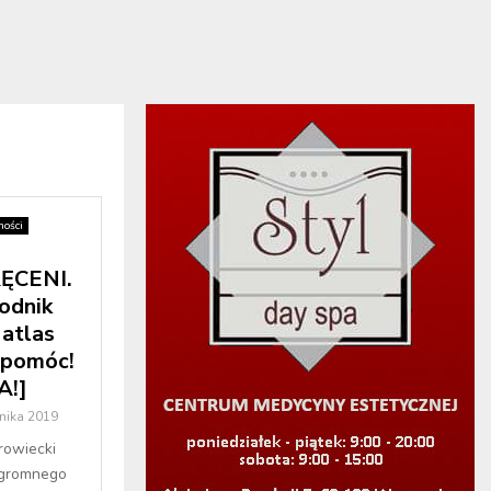
ości
ĘCENI.
odnik
atlas
 pomóc!
A!]
nika 2019
rowiecki
 ogromnego