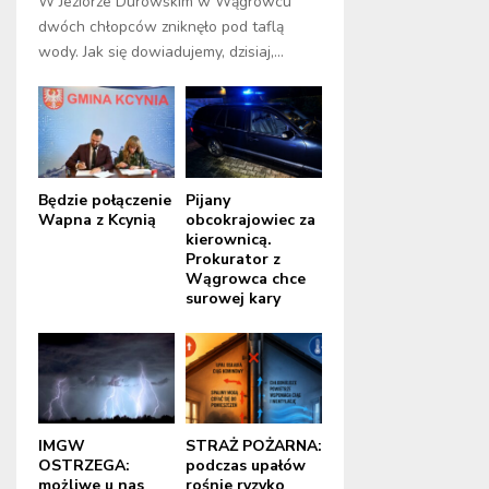
W Jeziorze Durowskim w Wągrowcu
dwóch chłopców zniknęło pod taflą
wody. Jak się dowiadujemy, dzisiaj,...
Będzie połączenie
Pijany
Wapna z Kcynią
obcokrajowiec za
kierownicą.
Prokurator z
Wągrowca chce
surowej kary
IMGW
STRAŻ POŻARNA:
OSTRZEGA:
podczas upałów
możliwe u nas
rośnie ryzyko