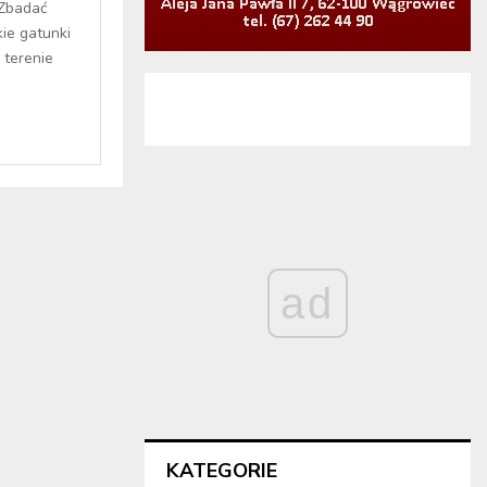
 Zbadać
kie gatunki
 terenie
ad
KATEGORIE