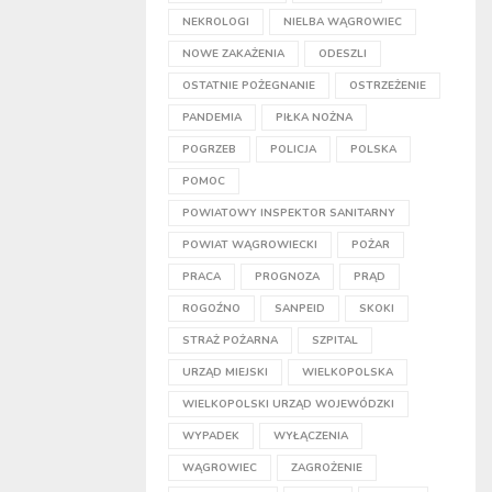
NEKROLOGI
NIELBA WĄGROWIEC
NOWE ZAKAŻENIA
ODESZLI
OSTATNIE POŻEGNANIE
OSTRZEŻENIE
PANDEMIA
PIŁKA NOŻNA
POGRZEB
POLICJA
POLSKA
POMOC
POWIATOWY INSPEKTOR SANITARNY
POWIAT WĄGROWIECKI
POŻAR
PRACA
PROGNOZA
PRĄD
ROGOŹNO
SANPEID
SKOKI
STRAŻ POŻARNA
SZPITAL
URZĄD MIEJSKI
WIELKOPOLSKA
WIELKOPOLSKI URZĄD WOJEWÓDZKI
WYPADEK
WYŁĄCZENIA
WĄGROWIEC
ZAGROŻENIE