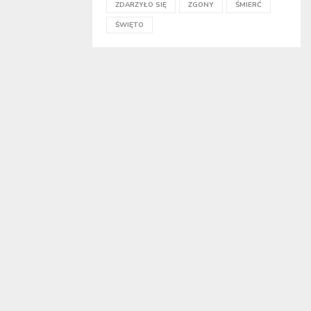
ZDARZYŁO SIĘ
ZGONY
ŚMIERĆ
ŚWIĘTO