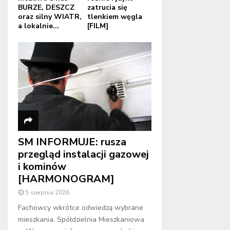
BURZE, DESZCZ
zatrucia się
oraz silny WIATR,
tlenkiem węgla
a lokalnie...
[FILM]
SM INFORMUJE: rusza
przegląd instalacji gazowej
i kominów
[HARMONOGRAM]
5 sierpnia 2026
Fachowcy wkrótce odwiedzą wybrane
mieszkania. Spółdzielnia Mieszkaniowa