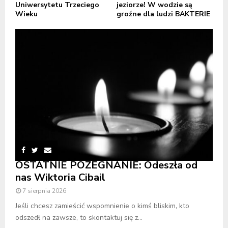
Uniwersytetu Trzeciego
jeziorze! W wodzie są
Wieku
groźne dla ludzi BAKTERIE
OSTATNIE POŻEGNANIE: Odeszła od
nas Wiktoria Cibail
7 sierpnia 2026
Jeśli chcesz zamieścić wspomnienie o kimś bliskim, kto
odszedł na zawsze, to skontaktuj się z...