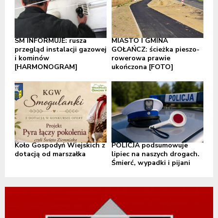
SM INFORMUJE: rusza
MIASTO I GMINA
przegląd instalacji gazowej
GOŁAŃCZ: ścieżka pieszo-
i kominów
rowerowa prawie
[HARMONOGRAM]
ukończona [FOTO]
Koło Gospodyń Wiejskich z
POLICJA podsumowuje
dotacją od marszałka
lipiec na naszych drogach.
Śmierć, wypadki i pijani