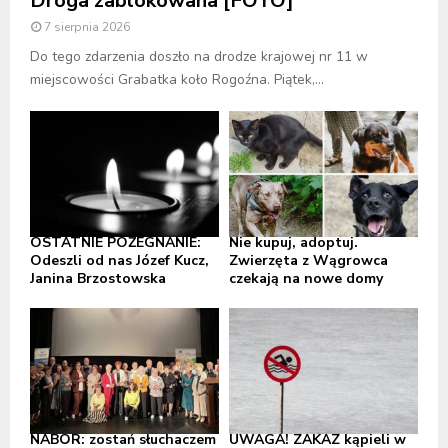
Droga zablokowana [FOTO]
7 sierpnia 2026
Do tego zdarzenia doszło na drodze krajowej nr 11 w
miejscowości Grabatka koło Rogoźna. Piątek,...
OSTATNIE POŻEGNANIE:
Nie kupuj, adoptuj.
Odeszli od nas Józef Kucz,
Zwierzęta z Wągrowca
Janina Brzostowska
czekają na nowe domy
NABÓR: zostań słuchaczem
UWAGA! ZAKAZ kąpieli w