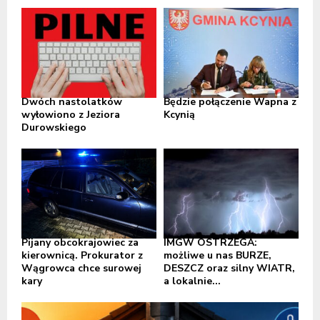
Dwóch nastolatków
Będzie połączenie Wapna z
wyłowiono z Jeziora
Kcynią
Durowskiego
Pijany obcokrajowiec za
IMGW OSTRZEGA:
kierownicą. Prokurator z
możliwe u nas BURZE,
Wągrowca chce surowej
DESZCZ oraz silny WIATR,
kary
a lokalnie...