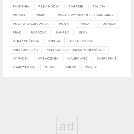
PANDEMIA
PIŁKA NOŻNA
POGRZEB
POLICJA
POLSKA
POMOC
POWIATOWY INSPEKTOR SANITARNY
POWIAT WĄGROWIECKI
POŻAR
PRACA
PROGNOZA
PRĄD
ROGOŹNO
SANPEID
SKOKI
STRAŻ POŻARNA
SZPITAL
URZĄD MIEJSKI
WIELKOPOLSKA
WIELKOPOLSKI URZĄD WOJEWÓDZKI
WYPADEK
WYŁĄCZENIA
WĄGROWIEC
ZAGROŻENIE
ZDARZYŁO SIĘ
ZGONY
ŚMIERĆ
ŚWIĘTO
ad