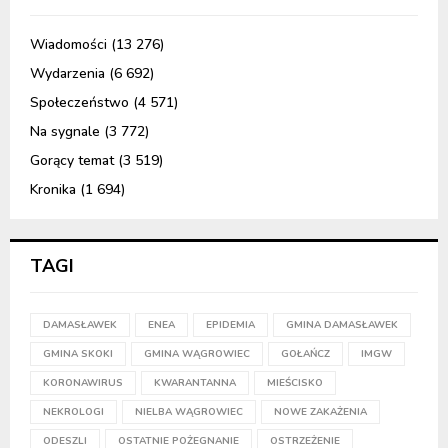
Wiadomości
(13 276)
Wydarzenia
(6 692)
Społeczeństwo
(4 571)
Na sygnale
(3 772)
Gorący temat
(3 519)
Kronika
(1 694)
TAGI
DAMASŁAWEK
ENEA
EPIDEMIA
GMINA DAMASŁAWEK
GMINA SKOKI
GMINA WĄGROWIEC
GOŁAŃCZ
IMGW
KORONAWIRUS
KWARANTANNA
MIEŚCISKO
NEKROLOGI
NIELBA WĄGROWIEC
NOWE ZAKAŻENIA
ODESZLI
OSTATNIE POŻEGNANIE
OSTRZEŻENIE