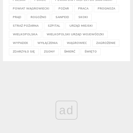
POWIAT WĄGROWIECKI
POŻAR
PRACA
PROGNOZA
PRĄD
ROGOŹNO
SANPEID
SKOKI
STRAŻ POŻARNA
SZPITAL
URZĄD MIEJSKI
WIELKOPOLSKA
WIELKOPOLSKI URZĄD WOJEWÓDZKI
WYPADEK
WYŁĄCZENIA
WĄGROWIEC
ZAGROŻENIE
ZDARZYŁO SIĘ
ZGONY
ŚMIERĆ
ŚWIĘTO
ad