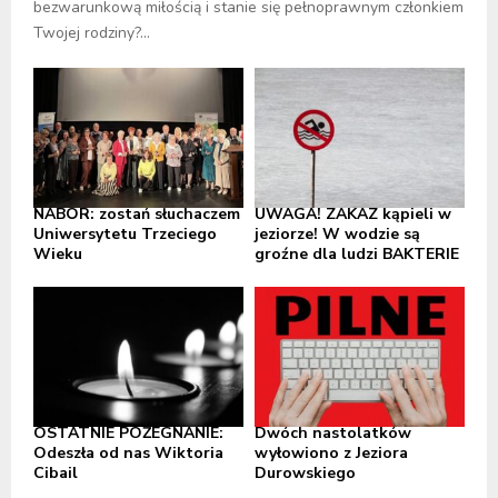
bezwarunkową miłością i stanie się pełnoprawnym członkiem
Twojej rodziny?...
NABÓR: zostań słuchaczem
UWAGA! ZAKAZ kąpieli w
Uniwersytetu Trzeciego
jeziorze! W wodzie są
Wieku
groźne dla ludzi BAKTERIE
OSTATNIE POŻEGNANIE:
Dwóch nastolatków
Odeszła od nas Wiktoria
wyłowiono z Jeziora
Cibail
Durowskiego