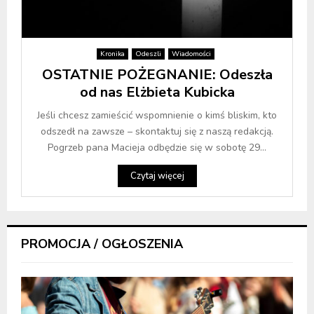
Kronika
Odeszli
Wiadomości
OSTATNIE POŻEGNANIE: Odeszła
od nas Elżbieta Kubicka
Jeśli chcesz zamieścić wspomnienie o kimś bliskim, kto
odszedł na zawsze – skontaktuj się z naszą redakcją.
Pogrzeb pana Macieja odbędzie się w sobotę 29...
Czytaj więcej
PROMOCJA / OGŁOSZENIA