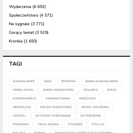
Wydarzenia
(6 692)
Społeczeństwo
(4 571)
Na sygnale
(3 771)
Gorący temat
(3 519)
Kronika
(1 693)
TAGI
DAMASŁAWEK
ENEA
EPIDEMIA
GMINA DAMASŁAWEK
GMINA SKOKI
GMINA WĄGROWIEC
GOŁAŃCZ
IMGW
KORONAWIRUS
KWARANTANNA
MIEŚCISKO
NEKROLOGI
NIELBA WĄGROWIEC
NOWE ZAKAŻENIA
ODESZLI
OSTATNIE POŻEGNANIE
OSTRZEŻENIE
PANDEMIA
PIŁKA NOŻNA
POGRZEB
POLICJA
POLSKA
POMOC
POWIATOWY INSPEKTOR SANITARNY