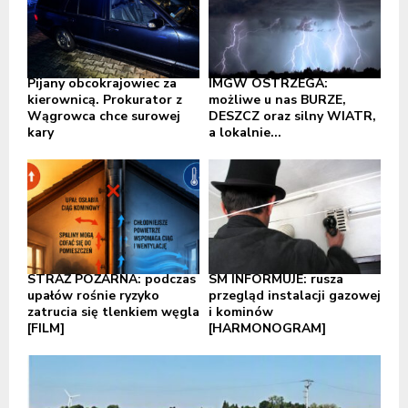
Pijany obcokrajowiec za
IMGW OSTRZEGA:
kierownicą. Prokurator z
możliwe u nas BURZE,
Wągrowca chce surowej
DESZCZ oraz silny WIATR,
kary
a lokalnie...
STRAŻ POŻARNA: podczas
SM INFORMUJE: rusza
upałów rośnie ryzyko
przegląd instalacji gazowej
zatrucia się tlenkiem węgla
i kominów
[FILM]
[HARMONOGRAM]