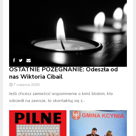
OSTATNIE POŻEGNANIE: Odeszła od
nas Wiktoria Cibail
7 sierpnia 2026
Jeśli chcesz zamieścić wspomnienie o kimś bliskim, kto
odszedł na zawsze, to skontaktuj się z...