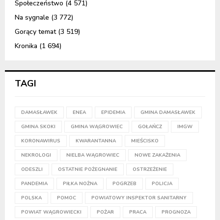
Społeczeństwo
(4 571)
Na sygnale
(3 772)
Gorący temat
(3 519)
Kronika
(1 694)
TAGI
DAMASŁAWEK
ENEA
EPIDEMIA
GMINA DAMASŁAWEK
GMINA SKOKI
GMINA WĄGROWIEC
GOŁAŃCZ
IMGW
KORONAWIRUS
KWARANTANNA
MIEŚCISKO
NEKROLOGI
NIELBA WĄGROWIEC
NOWE ZAKAŻENIA
ODESZLI
OSTATNIE POŻEGNANIE
OSTRZEŻENIE
PANDEMIA
PIŁKA NOŻNA
POGRZEB
POLICJA
POLSKA
POMOC
POWIATOWY INSPEKTOR SANITARNY
POWIAT WĄGROWIECKI
POŻAR
PRACA
PROGNOZA