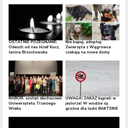
OSTATNIE POŻEGNANIE:
Nie kupuj, adoptuj.
Odeszli od nas Józef Kucz,
Zwierzęta z Wągrowca
Janina Brzostowska
czekają na nowe domy
NABÓR: zostań słuchaczem
UWAGA! ZAKAZ kąpieli w
Uniwersytetu Trzeciego
jeziorze! W wodzie są
Wieku
groźne dla ludzi BAKTERIE