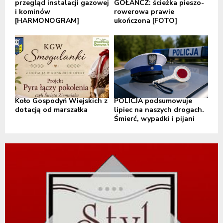
przegląd instalacji gazowej
GOŁAŃCZ: ścieżka pieszo-
i kominów
rowerowa prawie
[HARMONOGRAM]
ukończona [FOTO]
Koło Gospodyń Wiejskich z
POLICJA podsumowuje
dotacją od marszałka
lipiec na naszych drogach.
Śmierć, wypadki i pijani