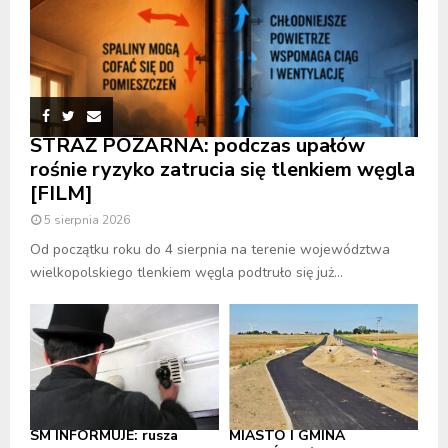
STRAŻ POŻARNA: podczas upałów
rośnie ryzyko zatrucia się tlenkiem węgla
[FILM]
5 sierpnia 2026
Od początku roku do 4 sierpnia na terenie województwa
wielkopolskiego tlenkiem węgla podtruło się już...
SM INFORMUJE: rusza
MIASTO I GMINA