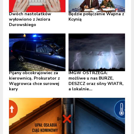
Dwóch nastolatków
Będzie połączenie Wapna z
wyłowiono z Jeziora
Kcynią
Durowskiego
Pijany obcokrajowiec za
IMGW OSTRZEGA:
kierownicą. Prokurator z
możliwe u nas BURZE,
Wągrowca chce surowej
DESZCZ oraz silny WIATR,
kary
a lokalnie...