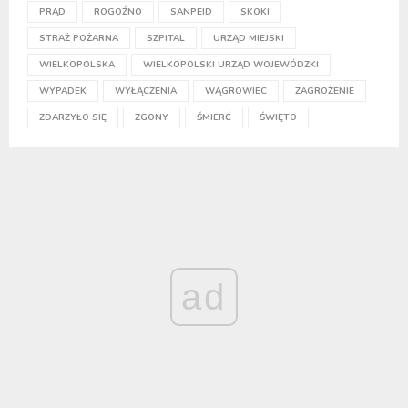
PRĄD
ROGOŹNO
SANPEID
SKOKI
STRAŻ POŻARNA
SZPITAL
URZĄD MIEJSKI
WIELKOPOLSKA
WIELKOPOLSKI URZĄD WOJEWÓDZKI
WYPADEK
WYŁĄCZENIA
WĄGROWIEC
ZAGROŻENIE
ZDARZYŁO SIĘ
ZGONY
ŚMIERĆ
ŚWIĘTO
ad