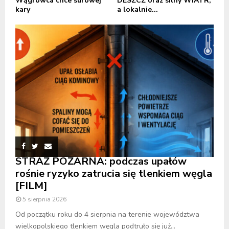
Wągrowca chce surowej
DESZCZ oraz silny WIATR,
kary
a lokalnie...
STRAŻ POŻARNA: podczas upałów
rośnie ryzyko zatrucia się tlenkiem węgla
[FILM]
5 sierpnia 2026
Od początku roku do 4 sierpnia na terenie województwa
wielkopolskiego tlenkiem węgla podtruło się już...