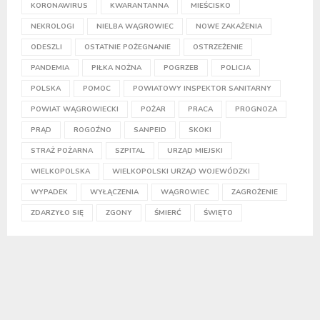
KORONAWIRUS
KWARANTANNA
MIEŚCISKO
NEKROLOGI
NIELBA WĄGROWIEC
NOWE ZAKAŻENIA
ODESZLI
OSTATNIE POŻEGNANIE
OSTRZEŻENIE
PANDEMIA
PIŁKA NOŻNA
POGRZEB
POLICJA
POLSKA
POMOC
POWIATOWY INSPEKTOR SANITARNY
POWIAT WĄGROWIECKI
POŻAR
PRACA
PROGNOZA
PRĄD
ROGOŹNO
SANPEID
SKOKI
STRAŻ POŻARNA
SZPITAL
URZĄD MIEJSKI
WIELKOPOLSKA
WIELKOPOLSKI URZĄD WOJEWÓDZKI
WYPADEK
WYŁĄCZENIA
WĄGROWIEC
ZAGROŻENIE
ZDARZYŁO SIĘ
ZGONY
ŚMIERĆ
ŚWIĘTO