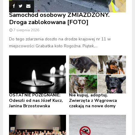
Samochód osobowy ZMIAŻDŻONY.
Droga zablokowana [FOTO]
7 sierpnia 2026
Do tego zdarzenia doszło na drodze krajowej nr 11 w
miejscowości Grabatka koło Rogoźna. Piątek,...
OSTATNIE POŻEGNANIE:
Nie kupuj, adoptuj.
Odeszli od nas Józef Kucz,
Zwierzęta z Wągrowca
Janina Brzostowska
czekają na nowe domy