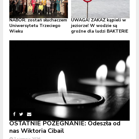
NABÓR: zostań słuchaczem
UWAGA! ZAKAZ kąpieli w
Uniwersytetu Trzeciego
jeziorze! W wodzie są
Wieku
groźne dla ludzi BAKTERIE
OSTATNIE POŻEGNANIE: Odeszła od
nas Wiktoria Cibail
7 sierpnia 2026