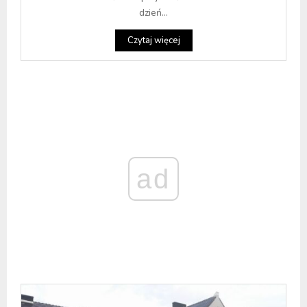
dzień...
Czytaj więcej
ad