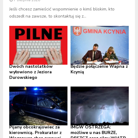
Jeśli chcesz zamieścić wspomnienie o kimś bliskim, kto
odszedł na zawsze, to skontaktuj się z...
Dwóch nastolatków
Będzie połączenie Wapna z
wyłowiono z Jeziora
Kcynią
Durowskiego
Pijany obcokrajowiec za
IMGW OSTRZEGA:
kierownicą. Prokurator z
możliwe u nas BURZE,