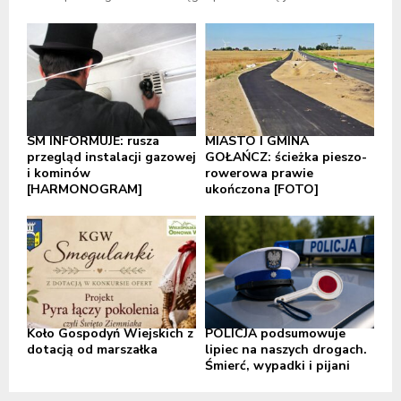
SM INFORMUJE: rusza
MIASTO I GMINA
przegląd instalacji gazowej
GOŁAŃCZ: ścieżka pieszo-
i kominów
rowerowa prawie
[HARMONOGRAM]
ukończona [FOTO]
Koło Gospodyń Wiejskich z
POLICJA podsumowuje
dotacją od marszałka
lipiec na naszych drogach.
Śmierć, wypadki i pijani