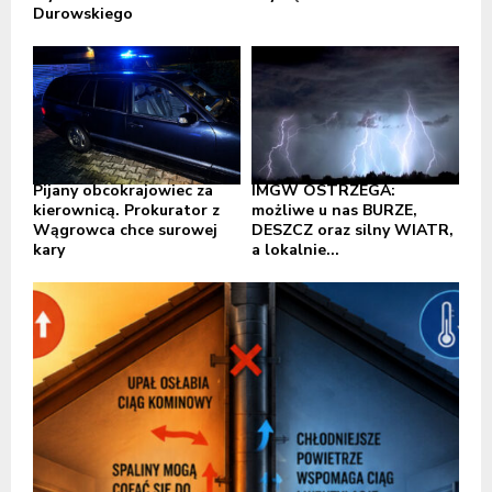
Durowskiego
Pijany obcokrajowiec za
IMGW OSTRZEGA:
kierownicą. Prokurator z
możliwe u nas BURZE,
Wągrowca chce surowej
DESZCZ oraz silny WIATR,
kary
a lokalnie...