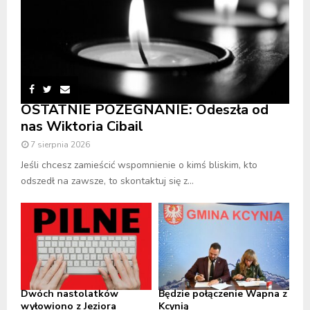
OSTATNIE POŻEGNANIE: Odeszła od
nas Wiktoria Cibail
7 sierpnia 2026
Jeśli chcesz zamieścić wspomnienie o kimś bliskim, kto
odszedł na zawsze, to skontaktuj się z...
Dwóch nastolatków
Będzie połączenie Wapna z
wyłowiono z Jeziora
Kcynią