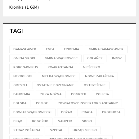
Kronika
(1 694)
TAGI
DAMASŁAWEK
ENEA
EPIDEMIA
GMINA DAMASŁAWEK
GMINA SKOKI
GMINA WĄGROWIEC
GOŁAŃCZ
IMGW
KORONAWIRUS
KWARANTANNA
MIEŚCISKO
NEKROLOGI
NIELBA WĄGROWIEC
NOWE ZAKAŻENIA
ODESZLI
OSTATNIE POŻEGNANIE
OSTRZEŻENIE
PANDEMIA
PIŁKA NOŻNA
POGRZEB
POLICJA
POLSKA
POMOC
POWIATOWY INSPEKTOR SANITARNY
POWIAT WĄGROWIECKI
POŻAR
PRACA
PROGNOZA
PRĄD
ROGOŹNO
SANPEID
SKOKI
STRAŻ POŻARNA
SZPITAL
URZĄD MIEJSKI