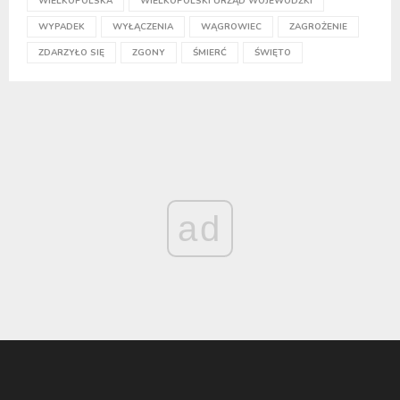
WIELKOPOLSKA
WIELKOPOLSKI URZĄD WOJEWÓDZKI
WYPADEK
WYŁĄCZENIA
WĄGROWIEC
ZAGROŻENIE
ZDARZYŁO SIĘ
ZGONY
ŚMIERĆ
ŚWIĘTO
ad