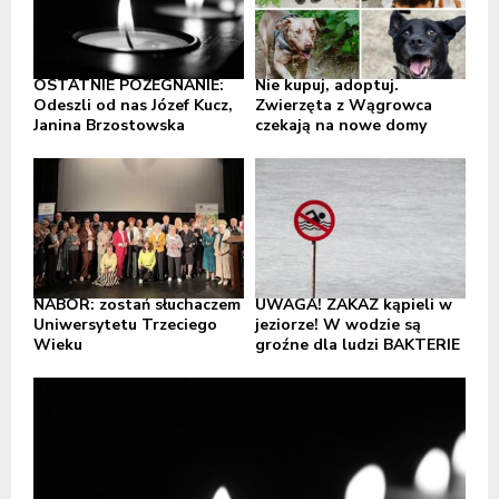
OSTATNIE POŻEGNANIE:
Nie kupuj, adoptuj.
Odeszli od nas Józef Kucz,
Zwierzęta z Wągrowca
Janina Brzostowska
czekają na nowe domy
NABÓR: zostań słuchaczem
UWAGA! ZAKAZ kąpieli w
Uniwersytetu Trzeciego
jeziorze! W wodzie są
Wieku
groźne dla ludzi BAKTERIE