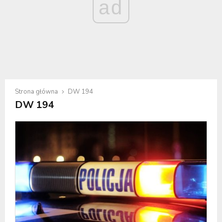
ad
Strona główna
DW 194
DW 194