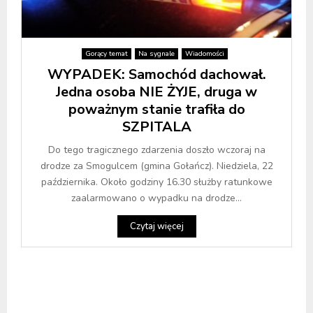
Gorący temat
Na sygnale
Wiadomości
WYPADEK: Samochód dachował.
Jedna osoba NIE ŻYJE, druga w
poważnym stanie trafiła do
SZPITALA
Do tego tragicznego zdarzenia doszło wczoraj na
drodze za Smogulcem (gmina Gołańcz). Niedziela, 22
października. Około godziny 16.30 służby ratunkowe
zaalarmowano o wypadku na drodze...
Czytaj więcej