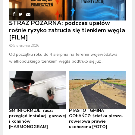
STRAŻ POŻARNA: podczas upałów
rośnie ryzyko zatrucia się tlenkiem węgla
[FILM]
5 sierpnia 2026
Od początku roku do 4 sierpnia na terenie województwa
wielkopolskiego tlenkiem węgla podtruło się już...
SM INFORMUJE: rusza
MIASTO I GMINA
przegląd instalacji gazowej
GOŁAŃCZ: ścieżka pieszo-
i kominów
rowerowa prawie
[HARMONOGRAM]
ukończona [FOTO]