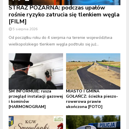
STRAŻ POŻARNA: podczas upałów
rośnie ryzyko zatrucia się tlenkiem węgla
[FILM]
5 sierpnia 2026
Od początku roku do 4 sierpnia na terenie województwa
wielkopolskiego tlenkiem węgla podtruło się już...
SM INFORMUJE: rusza
MIASTO I GMINA
przegląd instalacji gazowej
GOŁAŃCZ: ścieżka pieszo-
i kominów
rowerowa prawie
[HARMONOGRAM]
ukończona [FOTO]