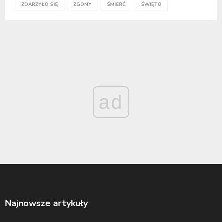
ZDARZYŁO SIĘ
ZGONY
ŚMIERĆ
ŚWIĘTO
ad
Najnowsze artykuły