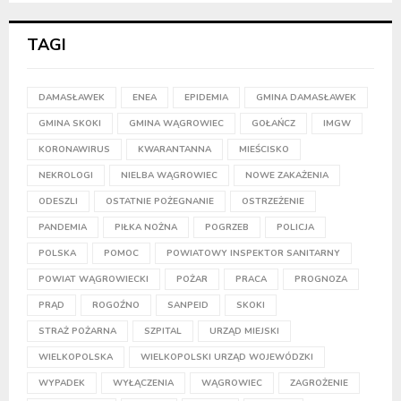
TAGI
DAMASŁAWEK
ENEA
EPIDEMIA
GMINA DAMASŁAWEK
GMINA SKOKI
GMINA WĄGROWIEC
GOŁAŃCZ
IMGW
KORONAWIRUS
KWARANTANNA
MIEŚCISKO
NEKROLOGI
NIELBA WĄGROWIEC
NOWE ZAKAŻENIA
ODESZLI
OSTATNIE POŻEGNANIE
OSTRZEŻENIE
PANDEMIA
PIŁKA NOŻNA
POGRZEB
POLICJA
POLSKA
POMOC
POWIATOWY INSPEKTOR SANITARNY
POWIAT WĄGROWIECKI
POŻAR
PRACA
PROGNOZA
PRĄD
ROGOŹNO
SANPEID
SKOKI
STRAŻ POŻARNA
SZPITAL
URZĄD MIEJSKI
WIELKOPOLSKA
WIELKOPOLSKI URZĄD WOJEWÓDZKI
WYPADEK
WYŁĄCZENIA
WĄGROWIEC
ZAGROŻENIE