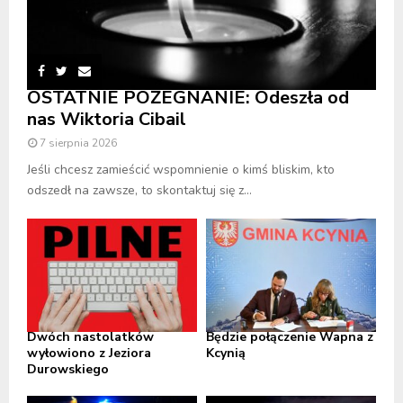
OSTATNIE POŻEGNANIE: Odeszła od
nas Wiktoria Cibail
7 sierpnia 2026
Jeśli chcesz zamieścić wspomnienie o kimś bliskim, kto
odszedł na zawsze, to skontaktuj się z...
Dwóch nastolatków
Będzie połączenie Wapna z
wyłowiono z Jeziora
Kcynią
Durowskiego