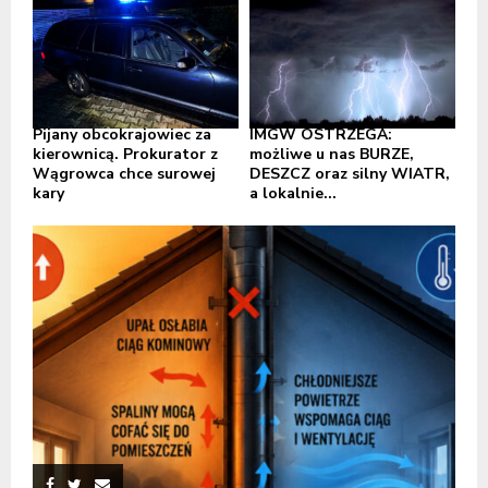
Pijany obcokrajowiec za
IMGW OSTRZEGA:
kierownicą. Prokurator z
możliwe u nas BURZE,
Wągrowca chce surowej
DESZCZ oraz silny WIATR,
kary
a lokalnie...