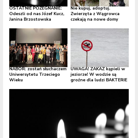
OSTATNIE POŻEGNANIE:
Nie kupuj, adoptuj.
Odeszli od nas Józef Kucz,
Zwierzęta z Wągrowca
Janina Brzostowska
czekają na nowe domy
NABÓR: zostań słuchaczem
UWAGA! ZAKAZ kąpieli w
Uniwersytetu Trzeciego
jeziorze! W wodzie są
Wieku
groźne dla ludzi BAKTERIE