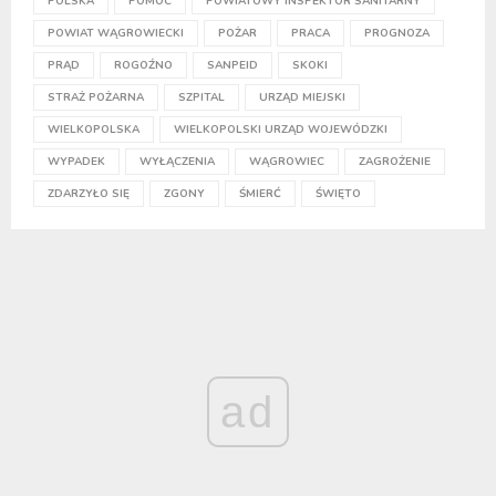
POLSKA
POMOC
POWIATOWY INSPEKTOR SANITARNY
POWIAT WĄGROWIECKI
POŻAR
PRACA
PROGNOZA
PRĄD
ROGOŹNO
SANPEID
SKOKI
STRAŻ POŻARNA
SZPITAL
URZĄD MIEJSKI
WIELKOPOLSKA
WIELKOPOLSKI URZĄD WOJEWÓDZKI
WYPADEK
WYŁĄCZENIA
WĄGROWIEC
ZAGROŻENIE
ZDARZYŁO SIĘ
ZGONY
ŚMIERĆ
ŚWIĘTO
ad