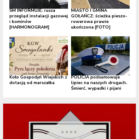
SM INFORMUJE: rusza
MIASTO I GMINA
przegląd instalacji gazowej
GOŁAŃCZ: ścieżka pieszo-
i kominów
rowerowa prawie
[HARMONOGRAM]
ukończona [FOTO]
Koło Gospodyń Wiejskich z
POLICJA podsumowuje
dotacją od marszałka
lipiec na naszych drogach.
Śmierć, wypadki i pijani