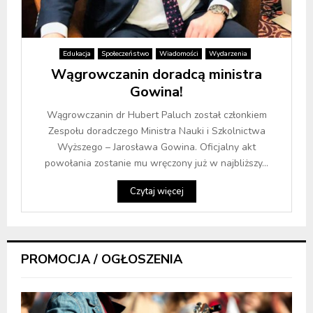
Edukacja
Społeczeństwo
Wiadomości
Wydarzenia
Wągrowczanin doradcą ministra
Gowina!
Wągrowczanin dr Hubert Paluch został członkiem
Zespołu doradczego Ministra Nauki i Szkolnictwa
Wyższego – Jarosława Gowina. Oficjalny akt
powołania zostanie mu wręczony już w najbliższy...
Czytaj więcej
PROMOCJA / OGŁOSZENIA