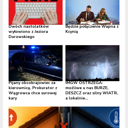
Dwóch nastolatków
Będzie połączenie Wapna z
wyłowiono z Jeziora
Kcynią
Durowskiego
Pijany obcokrajowiec za
IMGW OSTRZEGA:
kierownicą. Prokurator z
możliwe u nas BURZE,
Wągrowca chce surowej
DESZCZ oraz silny WIATR,
kary
a lokalnie...