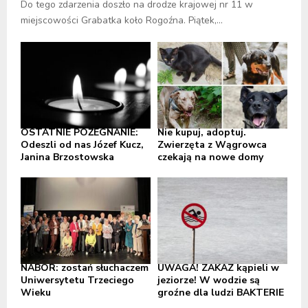
Do tego zdarzenia doszło na drodze krajowej nr 11 w
miejscowości Grabatka koło Rogoźna. Piątek,...
OSTATNIE POŻEGNANIE:
Nie kupuj, adoptuj.
Odeszli od nas Józef Kucz,
Zwierzęta z Wągrowca
Janina Brzostowska
czekają na nowe domy
NABÓR: zostań słuchaczem
UWAGA! ZAKAZ kąpieli w
Uniwersytetu Trzeciego
jeziorze! W wodzie są
Wieku
groźne dla ludzi BAKTERIE