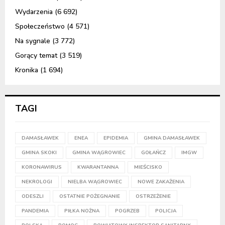
Wydarzenia
(6 692)
Społeczeństwo
(4 571)
Na sygnale
(3 772)
Gorący temat
(3 519)
Kronika
(1 694)
TAGI
DAMASŁAWEK
ENEA
EPIDEMIA
GMINA DAMASŁAWEK
GMINA SKOKI
GMINA WĄGROWIEC
GOŁAŃCZ
IMGW
KORONAWIRUS
KWARANTANNA
MIEŚCISKO
NEKROLOGI
NIELBA WĄGROWIEC
NOWE ZAKAŻENIA
ODESZLI
OSTATNIE POŻEGNANIE
OSTRZEŻENIE
PANDEMIA
PIŁKA NOŻNA
POGRZEB
POLICJA