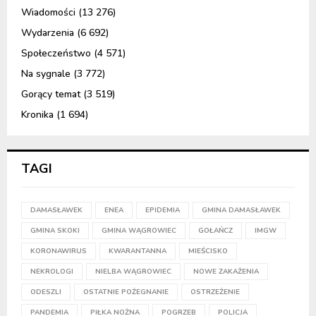
Wiadomości
(13 276)
Wydarzenia
(6 692)
Społeczeństwo
(4 571)
Na sygnale
(3 772)
Gorący temat
(3 519)
Kronika
(1 694)
TAGI
DAMASŁAWEK
ENEA
EPIDEMIA
GMINA DAMASŁAWEK
GMINA SKOKI
GMINA WĄGROWIEC
GOŁAŃCZ
IMGW
KORONAWIRUS
KWARANTANNA
MIEŚCISKO
NEKROLOGI
NIELBA WĄGROWIEC
NOWE ZAKAŻENIA
ODESZLI
OSTATNIE POŻEGNANIE
OSTRZEŻENIE
PANDEMIA
PIŁKA NOŻNA
POGRZEB
POLICJA