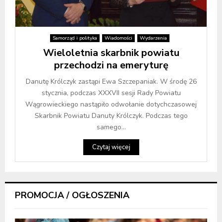
Samorząd i polityka
Wiadomości
Wydarzenia
Wieloletnia skarbnik powiatu
przechodzi na emeryturę
Danutę Królczyk zastąpi Ewa Szczepaniak. W środę 26
stycznia, podczas XXXVII sesji Rady Powiatu
Wągrowieckiego nastąpiło odwołanie dotychczasowej
Skarbnik Powiatu Danuty Królczyk. Podczas tego
samego...
Czytaj więcej
PROMOCJA / OGŁOSZENIA