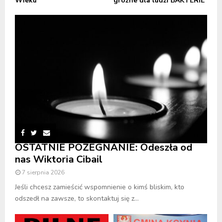
Wieku
groźne dla ludzi BAKTERIE
OSTATNIE POŻEGNANIE: Odeszła od
nas Wiktoria Cibail
7 sierpnia 2026
Jeśli chcesz zamieścić wspomnienie o kimś bliskim, kto
odszedł na zawsze, to skontaktuj się z...