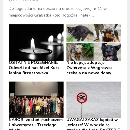
Do tego zdarzenia doszło na drodze krajowej nr 11 w
miejscowości Grabatka koło Rogoźna. Piątek,...
OSTATNIE POŻEGNANIE:
Nie kupuj, adoptuj.
Odeszli od nas Józef Kucz,
Zwierzęta z Wągrowca
Janina Brzostowska
czekają na nowe domy
NABÓR: zostań słuchaczem
UWAGA! ZAKAZ kąpieli w
Uniwersytetu Trzeciego
jeziorze! W wodzie są