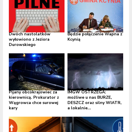
Dwóch nastolatków
Będzie połączenie Wapna z
wyłowiono z Jeziora
Kcynią
Durowskiego
Pijany obcokrajowiec za
IMGW OSTRZEGA:
kierownicą. Prokurator z
możliwe u nas BURZE,
Wągrowca chce surowej
DESZCZ oraz silny WIATR,
kary
a lokalnie...