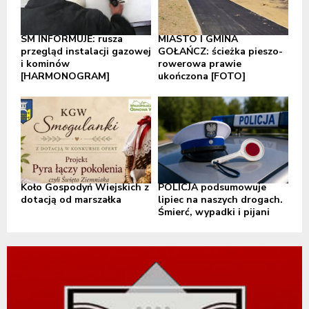
SM INFORMUJE: rusza
MIASTO I GMINA
przegląd instalacji gazowej
GOŁAŃCZ: ścieżka pieszo-
i kominów
rowerowa prawie
[HARMONOGRAM]
ukończona [FOTO]
Koło Gospodyń Wiejskich z
POLICJA podsumowuje
dotacją od marszałka
lipiec na naszych drogach.
Śmierć, wypadki i pijani