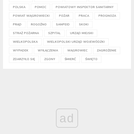
POLSKA
POMOC
POWIATOWY INSPEKTOR SANITARNY
POWIAT WĄGROWIECKI
POŻAR
PRACA
PROGNOZA
PRĄD
ROGOŹNO
SANPEID
SKOKI
STRAŻ POŻARNA
SZPITAL
URZĄD MIEJSKI
WIELKOPOLSKA
WIELKOPOLSKI URZĄD WOJEWÓDZKI
WYPADEK
WYŁĄCZENIA
WĄGROWIEC
ZAGROŻENIE
ZDARZYŁO SIĘ
ZGONY
ŚMIERĆ
ŚWIĘTO
ad