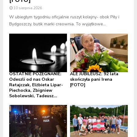
10 sierpnia 2026
W ubiegłym tygodniu oficjalnie ruszył kolejny- obok Piły i
Bydgoszczy, butik marki creownia. To wyjątkowe...
OSTATNIE POŻEGNANIE:
ALE JUBILEUSZ: 92 lata
Odeszli od nas Oskar
skończyła pani Irena
Ratajczak, Elżbieta Lipar-
[FOTO]
Piechocka, Zbigniew
Sobolewski, Tadeusz...