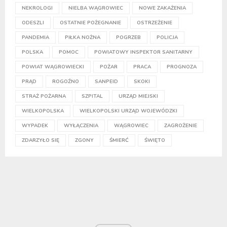
NEKROLOGI
NIELBA WĄGROWIEC
NOWE ZAKAŻENIA
ODESZLI
OSTATNIE POŻEGNANIE
OSTRZEŻENIE
PANDEMIA
PIŁKA NOŻNA
POGRZEB
POLICJA
POLSKA
POMOC
POWIATOWY INSPEKTOR SANITARNY
POWIAT WĄGROWIECKI
POŻAR
PRACA
PROGNOZA
PRĄD
ROGOŹNO
SANPEID
SKOKI
STRAŻ POŻARNA
SZPITAL
URZĄD MIEJSKI
WIELKOPOLSKA
WIELKOPOLSKI URZĄD WOJEWÓDZKI
WYPADEK
WYŁĄCZENIA
WĄGROWIEC
ZAGROŻENIE
ZDARZYŁO SIĘ
ZGONY
ŚMIERĆ
ŚWIĘTO