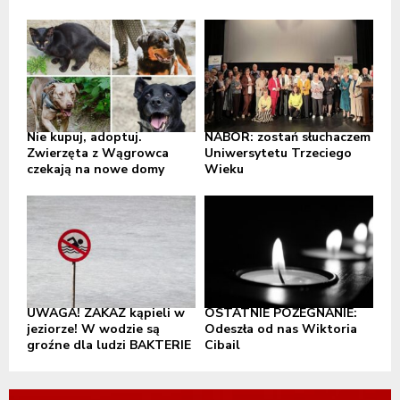
Nie kupuj, adoptuj.
NABÓR: zostań słuchaczem
Zwierzęta z Wągrowca
Uniwersytetu Trzeciego
czekają na nowe domy
Wieku
UWAGA! ZAKAZ kąpieli w
OSTATNIE POŻEGNANIE:
jeziorze! W wodzie są
Odeszła od nas Wiktoria
groźne dla ludzi BAKTERIE
Cibail