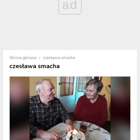
ad
Strona główna
czesława smacha
czesława smacha