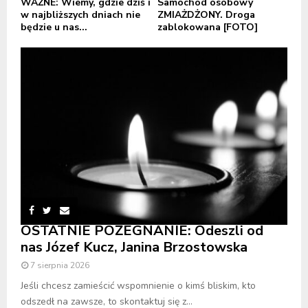
WAŻNE: Wiemy, gdzie dziś i
Samochód osobowy
w najbliższych dniach nie
ZMIAŻDŻONY. Droga
będzie u nas...
zablokowana [FOTO]
OSTATNIE POŻEGNANIE: Odeszli od
nas Józef Kucz, Janina Brzostowska
7 sierpnia 2026
Jeśli chcesz zamieścić wspomnienie o kimś bliskim, kto
odszedł na zawsze, to skontaktuj się z...