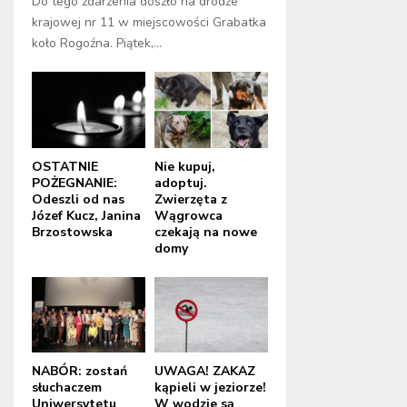
Do tego zdarzenia doszło na drodze
krajowej nr 11 w miejscowości Grabatka
koło Rogoźna. Piątek,...
OSTATNIE
Nie kupuj,
POŻEGNANIE:
adoptuj.
Odeszli od nas
Zwierzęta z
Józef Kucz, Janina
Wągrowca
Brzostowska
czekają na nowe
domy
NABÓR: zostań
UWAGA! ZAKAZ
słuchaczem
kąpieli w jeziorze!
Uniwersytetu
W wodzie są