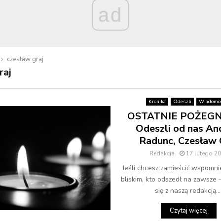
ad
czesław graj
raj
Kronika
Odeszli
Wiadomoś
OSTATNIE POŻEGN
Odeszli od nas An
Radunc, Czesław 
Redakcja
17 lutego 2
Jeśli chcesz zamieścić wspomni
bliskim, kto odszedł na zawsze 
się z naszą redakcją...
Czytaj więcej