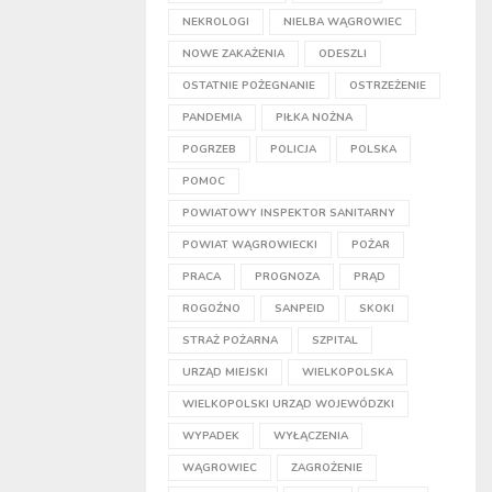
NEKROLOGI
NIELBA WĄGROWIEC
NOWE ZAKAŻENIA
ODESZLI
OSTATNIE POŻEGNANIE
OSTRZEŻENIE
PANDEMIA
PIŁKA NOŻNA
POGRZEB
POLICJA
POLSKA
POMOC
POWIATOWY INSPEKTOR SANITARNY
POWIAT WĄGROWIECKI
POŻAR
PRACA
PROGNOZA
PRĄD
ROGOŹNO
SANPEID
SKOKI
STRAŻ POŻARNA
SZPITAL
URZĄD MIEJSKI
WIELKOPOLSKA
WIELKOPOLSKI URZĄD WOJEWÓDZKI
WYPADEK
WYŁĄCZENIA
WĄGROWIEC
ZAGROŻENIE