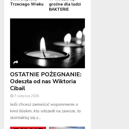
Trzeciego Wieku
groźne dla ludzi
BAKTERIE
OSTATNIE POŻEGNANIE:
Odeszła od nas Wiktoria
Cibail
7 sierpnia 2026
Jeśli chcesz zamieścić wspomnienie o
kimś bliskim, kto odszedł na zawsze, to
skontaktuj się z...