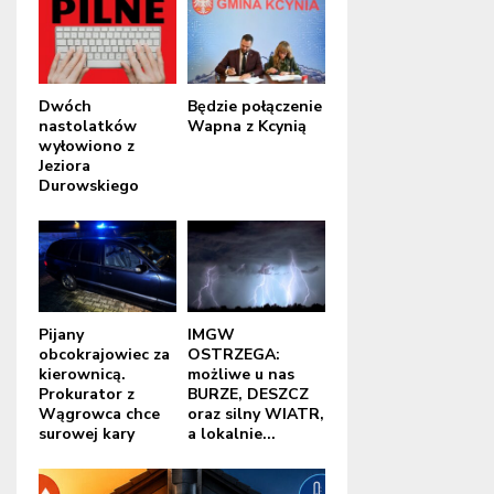
Dwóch
Będzie połączenie
nastolatków
Wapna z Kcynią
wyłowiono z
Jeziora
Durowskiego
Pijany
IMGW
obcokrajowiec za
OSTRZEGA:
kierownicą.
możliwe u nas
Prokurator z
BURZE, DESZCZ
Wągrowca chce
oraz silny WIATR,
surowej kary
a lokalnie...