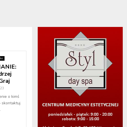
ci
ANIE:
drzej
Graj
023
enie o kimś
– skontaktuj
.