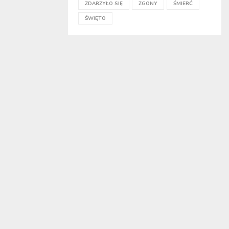
ZDARZYŁO SIĘ
ZGONY
ŚMIERĆ
ŚWIĘTO