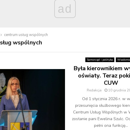
ad
centrum usług wspólnych
usług wspólnych
Samorząd i polityka
Wiadomo
Była kierownikiem w
oświaty. Teraz poki
CUW
Redakcja
10 grudnia 2
Od 1 stycznia 2026 r. w 
przesunięcia służbowego kie
Centrum Usług Wspólnych w
zostanie pani Ewelina Szulc. Od
pełni ona funkcję...