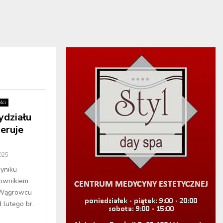
ści
ydziału
eruje
025
wyniku
rownikiem
 Wągrowcu
 lutego br.