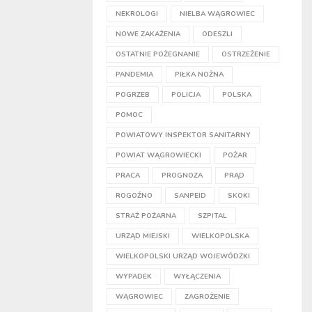
NEKROLOGI
NIELBA WĄGROWIEC
NOWE ZAKAŻENIA
ODESZLI
OSTATNIE POŻEGNANIE
OSTRZEŻENIE
PANDEMIA
PIŁKA NOŻNA
POGRZEB
POLICJA
POLSKA
POMOC
POWIATOWY INSPEKTOR SANITARNY
POWIAT WĄGROWIECKI
POŻAR
PRACA
PROGNOZA
PRĄD
ROGOŹNO
SANPEID
SKOKI
STRAŻ POŻARNA
SZPITAL
URZĄD MIEJSKI
WIELKOPOLSKA
WIELKOPOLSKI URZĄD WOJEWÓDZKI
WYPADEK
WYŁĄCZENIA
WĄGROWIEC
ZAGROŻENIE