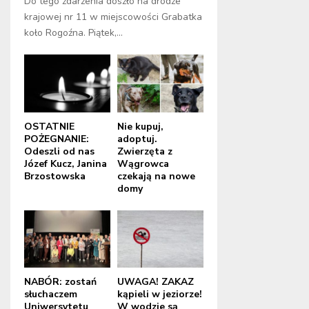
Do tego zdarzenia doszło na drodze
krajowej nr 11 w miejscowości Grabatka
koło Rogoźna. Piątek,...
OSTATNIE
Nie kupuj,
POŻEGNANIE:
adoptuj.
Odeszli od nas
Zwierzęta z
Józef Kucz, Janina
Wągrowca
Brzostowska
czekają na nowe
domy
NABÓR: zostań
UWAGA! ZAKAZ
słuchaczem
kąpieli w jeziorze!
Uniwersytetu
W wodzie są