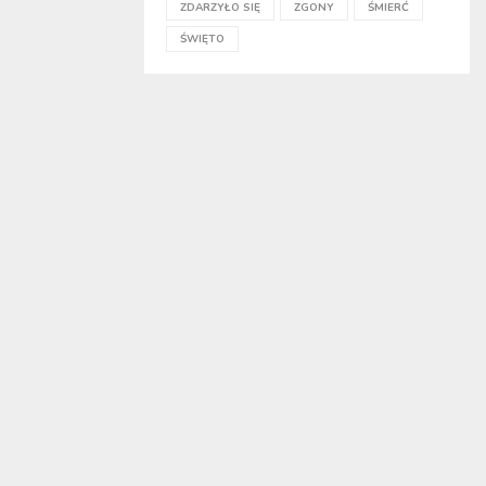
ZDARZYŁO SIĘ
ZGONY
ŚMIERĆ
ŚWIĘTO