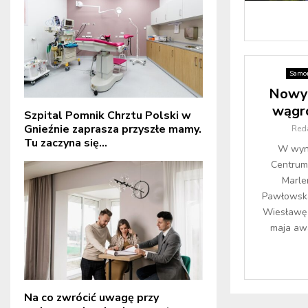
Samor
Nowy 
wągr
Szpital Pomnik Chrztu Polski w
Gnieźnie zaprasza przyszłe mamy.
Red
Tu zaczyna się...
W wyni
Centrum
Marle
Pawłowska
Wiesławę 
maja aw
Na co zwrócić uwagę przy