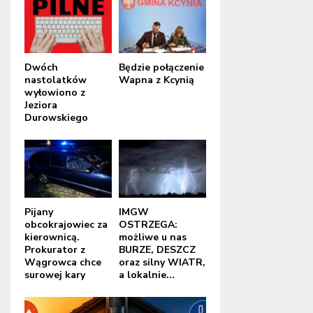
Dwóch
Będzie połączenie
nastolatków
Wapna z Kcynią
wyłowiono z
Jeziora
Durowskiego
Pijany
IMGW
obcokrajowiec za
OSTRZEGA:
kierownicą.
możliwe u nas
Prokurator z
BURZE, DESZCZ
Wągrowca chce
oraz silny WIATR,
surowej kary
a lokalnie...