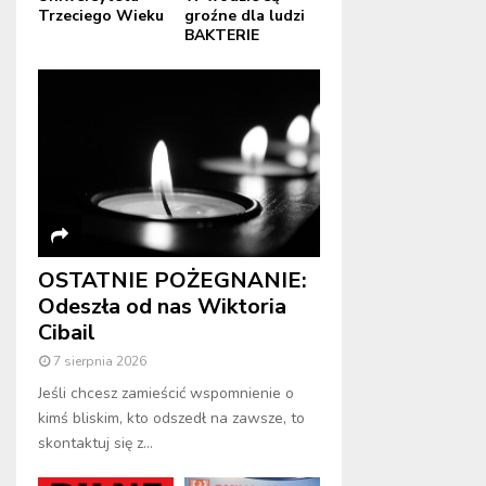
Trzeciego Wieku
groźne dla ludzi
BAKTERIE
OSTATNIE POŻEGNANIE:
Odeszła od nas Wiktoria
Cibail
7 sierpnia 2026
Jeśli chcesz zamieścić wspomnienie o
kimś bliskim, kto odszedł na zawsze, to
skontaktuj się z...