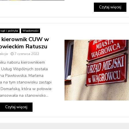
Czytaj więcej
ząd i polityka
Wiadomości
kierownik CUW w
owieckim Ratuszu
akcja
7 czerwca 2022
ku naboru kierownikiem
 Usług Wspólnych została
na Pawłowska. Marlena
 na tym stanowisku zastąpi
Domańską, która w połowie
ansowała na stanowisko...
Czytaj więcej