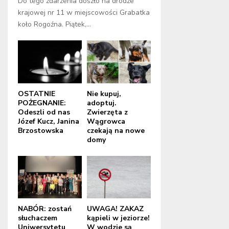
Do tego zdarzenia doszło na drodze
krajowej nr 11 w miejscowości Grabatka
koło Rogoźna. Piątek,...
OSTATNIE
Nie kupuj,
POŻEGNANIE:
adoptuj.
Odeszli od nas
Zwierzęta z
Józef Kucz, Janina
Wągrowca
Brzostowska
czekają na nowe
domy
NABÓR: zostań
UWAGA! ZAKAZ
słuchaczem
kąpieli w jeziorze!
Uniwersytetu
W wodzie są