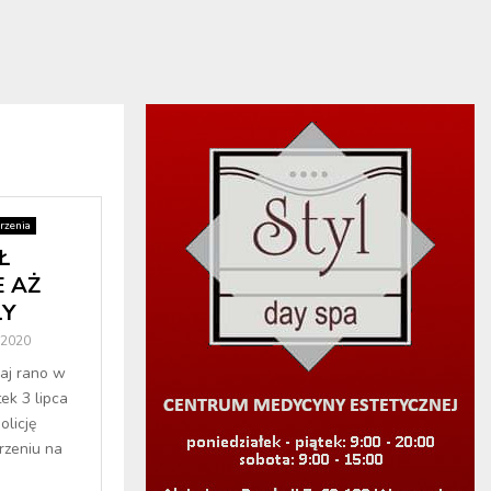
rzenia
Ł
E AŻ
ŁY
 2020
iaj rano w
ek 3 lipca
olicję
rzeniu na