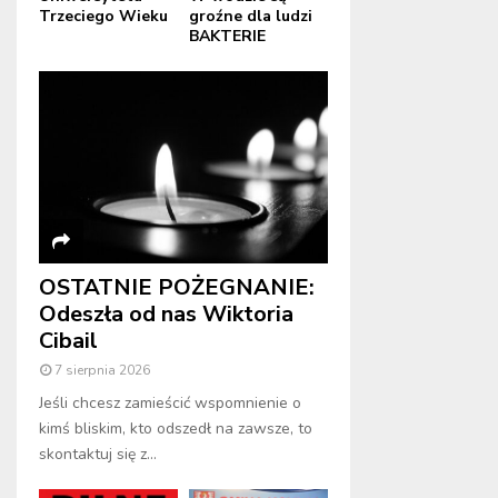
Trzeciego Wieku
groźne dla ludzi
BAKTERIE
OSTATNIE POŻEGNANIE:
Odeszła od nas Wiktoria
Cibail
7 sierpnia 2026
Jeśli chcesz zamieścić wspomnienie o
kimś bliskim, kto odszedł na zawsze, to
skontaktuj się z...