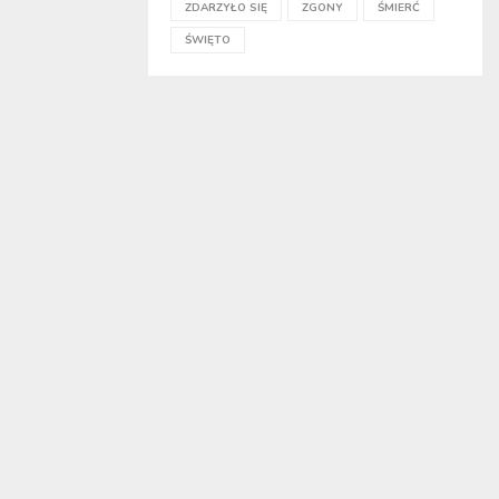
ZDARZYŁO SIĘ
ZGONY
ŚMIERĆ
ŚWIĘTO