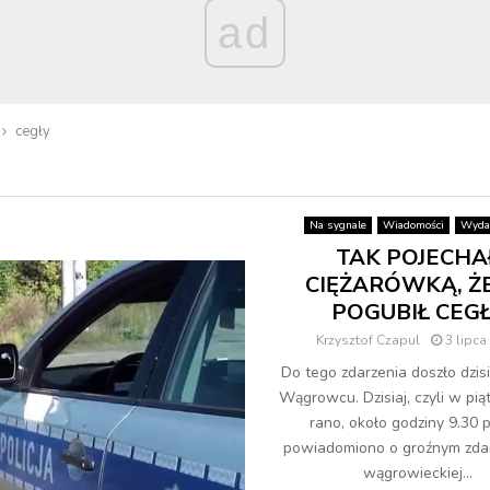
ad
cegły
Na sygnale
Wiadomości
Wyda
TAK POJECHA
CIĘŻARÓWKĄ, Ż
POGUBIŁ CEG
Krzysztof Czapul
3 lipca
Do tego zdarzenia doszło dzis
Wągrowcu. Dzisiaj, czyli w piąt
rano, około godziny 9.30 p
powiadomiono o groźnym zda
wągrowieckiej...