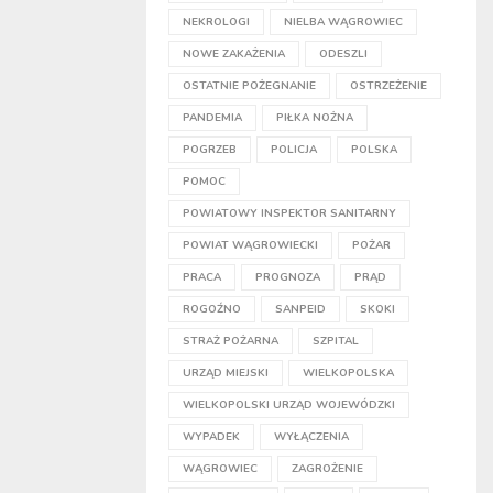
NEKROLOGI
NIELBA WĄGROWIEC
NOWE ZAKAŻENIA
ODESZLI
OSTATNIE POŻEGNANIE
OSTRZEŻENIE
PANDEMIA
PIŁKA NOŻNA
POGRZEB
POLICJA
POLSKA
POMOC
POWIATOWY INSPEKTOR SANITARNY
POWIAT WĄGROWIECKI
POŻAR
PRACA
PROGNOZA
PRĄD
ROGOŹNO
SANPEID
SKOKI
STRAŻ POŻARNA
SZPITAL
URZĄD MIEJSKI
WIELKOPOLSKA
WIELKOPOLSKI URZĄD WOJEWÓDZKI
WYPADEK
WYŁĄCZENIA
WĄGROWIEC
ZAGROŻENIE