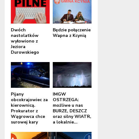
Dwóch
Będzie połączenie
nastolatków
Wapna z Kcynią
wyłowiono z
Jeziora
Durowskiego
Pijany
IMGW
obcokrajowiec za
OSTRZEGA:
kierownicą.
możliwe u nas
Prokurator z
BURZE, DESZCZ
Wągrowca chce
oraz silny WIATR,
surowej kary
a lokalnie...