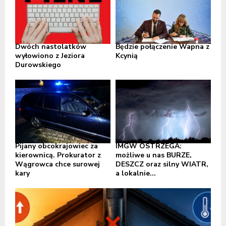
Dwóch nastolatków
Będzie połączenie Wapna z
wyłowiono z Jeziora
Kcynią
Durowskiego
Pijany obcokrajowiec za
IMGW OSTRZEGA:
kierownicą. Prokurator z
możliwe u nas BURZE,
Wągrowca chce surowej
DESZCZ oraz silny WIATR,
kary
a lokalnie...