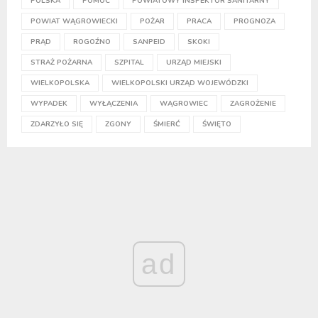
POLSKA
POMOC
POWIATOWY INSPEKTOR SANITARNY
POWIAT WĄGROWIECKI
POŻAR
PRACA
PROGNOZA
PRĄD
ROGOŹNO
SANPEID
SKOKI
STRAŻ POŻARNA
SZPITAL
URZĄD MIEJSKI
WIELKOPOLSKA
WIELKOPOLSKI URZĄD WOJEWÓDZKI
WYPADEK
WYŁĄCZENIA
WĄGROWIEC
ZAGROŻENIE
ZDARZYŁO SIĘ
ZGONY
ŚMIERĆ
ŚWIĘTO
ad