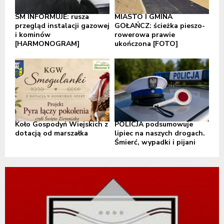
SM INFORMUJE: rusza
MIASTO I GMINA
przegląd instalacji gazowej
GOŁAŃCZ: ścieżka pieszo-
i kominów
rowerowa prawie
[HARMONOGRAM]
ukończona [FOTO]
Koło Gospodyń Wiejskich z
POLICJA podsumowuje
dotacją od marszałka
lipiec na naszych drogach.
Śmierć, wypadki i pijani