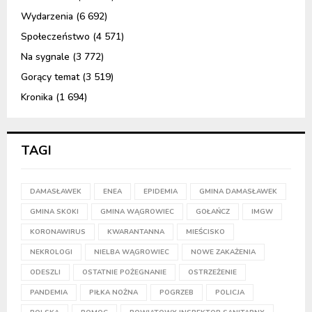
Wydarzenia
(6 692)
Społeczeństwo
(4 571)
Na sygnale
(3 772)
Gorący temat
(3 519)
Kronika
(1 694)
TAGI
DAMASŁAWEK
ENEA
EPIDEMIA
GMINA DAMASŁAWEK
GMINA SKOKI
GMINA WĄGROWIEC
GOŁAŃCZ
IMGW
KORONAWIRUS
KWARANTANNA
MIEŚCISKO
NEKROLOGI
NIELBA WĄGROWIEC
NOWE ZAKAŻENIA
ODESZLI
OSTATNIE POŻEGNANIE
OSTRZEŻENIE
PANDEMIA
PIŁKA NOŻNA
POGRZEB
POLICJA