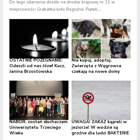
Do tego zdarzenia doszło na drodze krajowej nr 11 w
miejscowości Grabatka koło Rogoźna. Piątek,...
OSTATNIE POŻEGNANIE:
Nie kupuj, adoptuj.
Odeszli od nas Józef Kucz,
Zwierzęta z Wągrowca
Janina Brzostowska
czekają na nowe domy
NABÓR: zostań słuchaczem
UWAGA! ZAKAZ kąpieli w
Uniwersytetu Trzeciego
jeziorze! W wodzie są
Wieku
groźne dla ludzi BAKTERIE