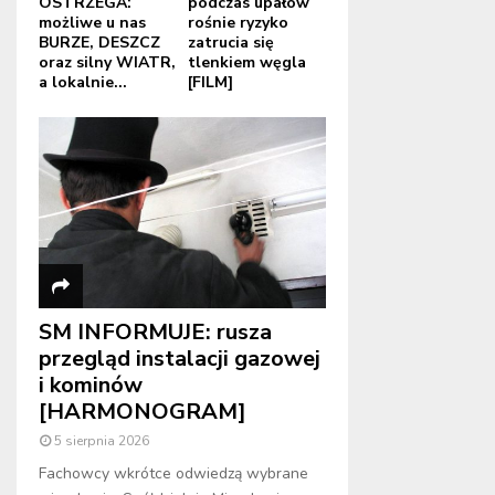
OSTRZEGA:
podczas upałów
możliwe u nas
rośnie ryzyko
BURZE, DESZCZ
zatrucia się
oraz silny WIATR,
tlenkiem węgla
a lokalnie...
[FILM]
SM INFORMUJE: rusza
przegląd instalacji gazowej
i kominów
[HARMONOGRAM]
5 sierpnia 2026
Fachowcy wkrótce odwiedzą wybrane