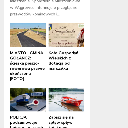
mieszkania. Spółdzielnia Mieszkaniowa
w Wągrowcu informuje o przeglądzie
przewodów kominowych i...
MIASTO I GMINA
Koło Gospodyń
GOŁAŃCZ:
Wiejskich z
ścieżka pieszo-
dotacją od
rowerowa prawie
marszałka
ukończona
[FOTO]
POLICJA
Zapisz się na
podsumowuje
spływ spływ
lipiec na naszych
kajakowy