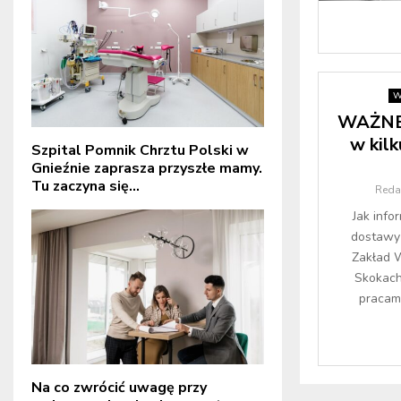
W
WAŻNE:
w kil
Szpital Pomnik Chrztu Polski w
Gnieźnie zaprasza przyszłe mamy.
Tu zaczyna się...
Reda
Jak info
dostawy 
Zakład W
Skokach
pracami
Na co zwrócić uwagę przy