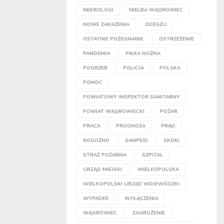
NEKROLOGI
NIELBA WĄGROWIEC
NOWE ZAKAŻENIA
ODESZLI
OSTATNIE POŻEGNANIE
OSTRZEŻENIE
PANDEMIA
PIŁKA NOŻNA
POGRZEB
POLICJA
POLSKA
POMOC
POWIATOWY INSPEKTOR SANITARNY
POWIAT WĄGROWIECKI
POŻAR
PRACA
PROGNOZA
PRĄD
ROGOŹNO
SANPEID
SKOKI
STRAŻ POŻARNA
SZPITAL
URZĄD MIEJSKI
WIELKOPOLSKA
WIELKOPOLSKI URZĄD WOJEWÓDZKI
WYPADEK
WYŁĄCZENIA
WĄGROWIEC
ZAGROŻENIE