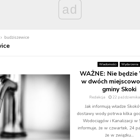
ad
budziszewice
ice
Wiadomości
Wydarzenia
WAŻNE: Nie będzi
w dwóch miejscowo
gminy Skoki
Redakcja
22 październik
Jak informują władze Skokó
dostawy wody potrwa kilka god
Wodociągów i Kanalizacji w
informuje, że w czwartek, 24 pa
że w związku...