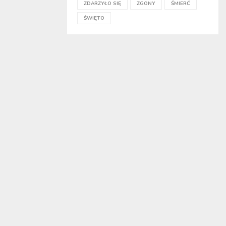
ZDARZYŁO SIĘ
ZGONY
ŚMIERĆ
ŚWIĘTO