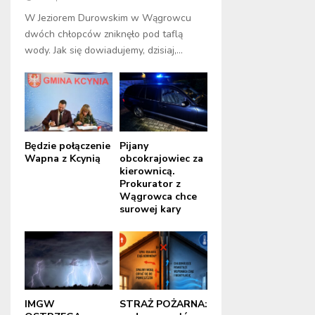
W Jeziorem Durowskim w Wągrowcu
dwóch chłopców zniknęło pod taflą
wody. Jak się dowiadujemy, dzisiaj,...
Będzie połączenie
Pijany
Wapna z Kcynią
obcokrajowiec za
kierownicą.
Prokurator z
Wągrowca chce
surowej kary
IMGW
STRAŻ POŻARNA: