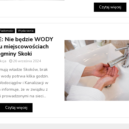
Czytaj więcej
iadomości
Wydarzenia
 Nie będzie WODY
ku miejscowościach
gminy Skoki
kcja
26 września 2024
rmują władze Skoków, brak
wody potrwa kilka godzin.
odociągów i Kanalizacji w
 informuje, że w związku z
 prowadzonymi na sieci...
Czytaj więcej