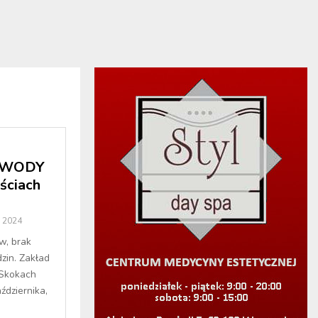
e WODY
ściach
a 2024
w, brak
zin. Zakład
 Skokach
ździernika,