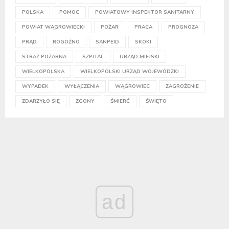
POLSKA
POMOC
POWIATOWY INSPEKTOR SANITARNY
POWIAT WĄGROWIECKI
POŻAR
PRACA
PROGNOZA
PRĄD
ROGOŹNO
SANPEID
SKOKI
STRAŻ POŻARNA
SZPITAL
URZĄD MIEJSKI
WIELKOPOLSKA
WIELKOPOLSKI URZĄD WOJEWÓDZKI
WYPADEK
WYŁĄCZENIA
WĄGROWIEC
ZAGROŻENIE
ZDARZYŁO SIĘ
ZGONY
ŚMIERĆ
ŚWIĘTO
ad