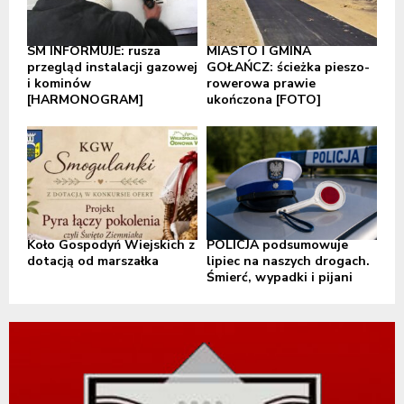
SM INFORMUJE: rusza
MIASTO I GMINA
przegląd instalacji gazowej
GOŁAŃCZ: ścieżka pieszo-
i kominów
rowerowa prawie
[HARMONOGRAM]
ukończona [FOTO]
Koło Gospodyń Wiejskich z
POLICJA podsumowuje
dotacją od marszałka
lipiec na naszych drogach.
Śmierć, wypadki i pijani