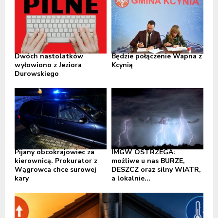
Dwóch nastolatków
Będzie połączenie Wapna z
wyłowiono z Jeziora
Kcynią
Durowskiego
Pijany obcokrajowiec za
IMGW OSTRZEGA:
kierownicą. Prokurator z
możliwe u nas BURZE,
Wągrowca chce surowej
DESZCZ oraz silny WIATR,
kary
a lokalnie...