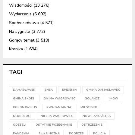
Wiadomości
(13 276)
Wydarzenia
(6 692)
Społeczeństwo
(4 571)
Na sygnale
(3 772)
Gorący temat
(3 519)
Kronika
(1 694)
TAGI
DAMASŁAWEK
ENEA
EPIDEMIA
GMINA DAMASŁAWEK
GMINA SKOKI
GMINA WĄGROWIEC
GOŁAŃCZ
IMGW
KORONAWIRUS
KWARANTANNA
MIEŚCISKO
NEKROLOGI
NIELBA WĄGROWIEC
NOWE ZAKAŻENIA
ODESZLI
OSTATNIE POŻEGNANIE
OSTRZEŻENIE
PANDEMIA
PIŁKA NOŻNA
POGRZEB
POLICJA