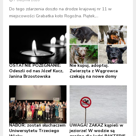
Do tego zdarzenia doszło na drodze krajowej nr 11 w
miejscowości Grabatka koło Rogoźna. Piątek,...
OSTATNIE POŻEGNANIE:
Nie kupuj, adoptuj.
Odeszli od nas Józef Kucz,
Zwierzęta z Wągrowca
Janina Brzostowska
czekają na nowe domy
NABÓR: zostań słuchaczem
UWAGA! ZAKAZ kąpieli w
Uniwersytetu Trzeciego
jeziorze! W wodzie są