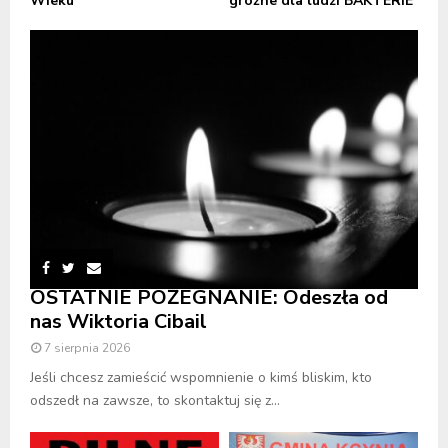
Wieku
groźne dla ludzi BAKTERIE
OSTATNIE POŻEGNANIE: Odeszła od
nas Wiktoria Cibail
7 sierpnia 2026
Jeśli chcesz zamieścić wspomnienie o kimś bliskim, kto
odszedł na zawsze, to skontaktuj się z...