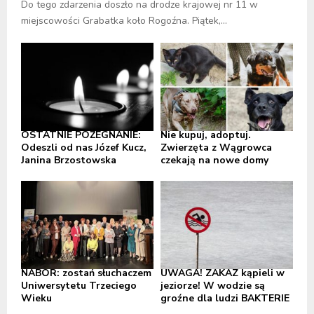
Do tego zdarzenia doszło na drodze krajowej nr 11 w
miejscowości Grabatka koło Rogoźna. Piątek,...
OSTATNIE POŻEGNANIE:
Nie kupuj, adoptuj.
Odeszli od nas Józef Kucz,
Zwierzęta z Wągrowca
Janina Brzostowska
czekają na nowe domy
NABÓR: zostań słuchaczem
UWAGA! ZAKAZ kąpieli w
Uniwersytetu Trzeciego
jeziorze! W wodzie są
Wieku
groźne dla ludzi BAKTERIE