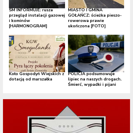
SM INFORMUJE: rusza
MIASTO I GMINA
przegląd instalacji gazowej
GOŁAŃCZ: ścieżka pieszo-
i kominów
rowerowa prawie
[HARMONOGRAM]
ukończona [FOTO]
Koło Gospodyń Wiejskich z
POLICJA podsumowuje
dotacją od marszałka
lipiec na naszych drogach.
Śmierć, wypadki i pijani