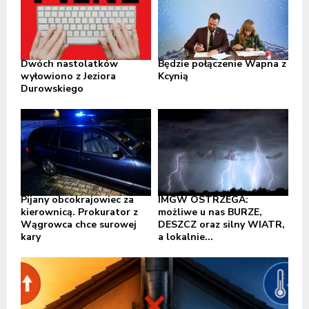
Dwóch nastolatków
Będzie połączenie Wapna z
wyłowiono z Jeziora
Kcynią
Durowskiego
Pijany obcokrajowiec za
IMGW OSTRZEGA:
kierownicą. Prokurator z
możliwe u nas BURZE,
Wągrowca chce surowej
DESZCZ oraz silny WIATR,
kary
a lokalnie...