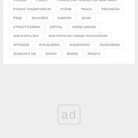
POLSKA
POMOC
POWIATOWY INSPEKTOR SANITARNY
POWIAT WĄGROWIECKI
POŻAR
PRACA
PROGNOZA
PRĄD
ROGOŹNO
SANPEID
SKOKI
STRAŻ POŻARNA
SZPITAL
URZĄD MIEJSKI
WIELKOPOLSKA
WIELKOPOLSKI URZĄD WOJEWÓDZKI
WYPADEK
WYŁĄCZENIA
WĄGROWIEC
ZAGROŻENIE
ZDARZYŁO SIĘ
ZGONY
ŚMIERĆ
ŚWIĘTO
ad