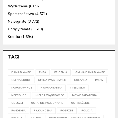
Wydarzenia
(6 692)
Społeczeństwo
(4 571)
Na sygnale
(3 772)
Gorący temat
(3 519)
Kronika
(1 694)
TAGI
DAMASŁAWEK
ENEA
EPIDEMIA
GMINA DAMASŁAWEK
GMINA SKOKI
GMINA WĄGROWIEC
GOŁAŃCZ
IMGW
KORONAWIRUS
KWARANTANNA
MIEŚCISKO
NEKROLOGI
NIELBA WĄGROWIEC
NOWE ZAKAŻENIA
ODESZLI
OSTATNIE POŻEGNANIE
OSTRZEŻENIE
PANDEMIA
PIŁKA NOŻNA
POGRZEB
POLICJA