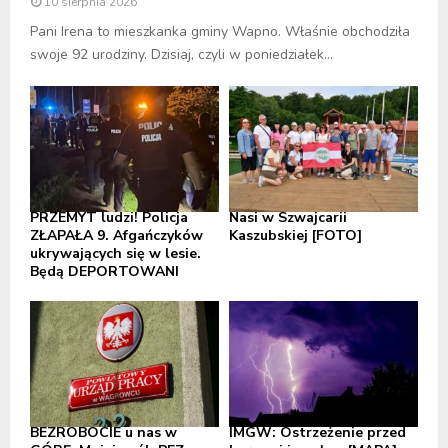
10 sierpnia 2026
Pani Irena to mieszkanka gminy Wapno. Właśnie obchodziła
swoje 92 urodziny. Dzisiaj, czyli w poniedziałek...
PRZEMYT ludzi! Policja
Nasi w Szwajcarii
ZŁAPAŁA 9. Afgańczyków
Kaszubskiej [FOTO]
ukrywających się w lesie.
Będą DEPORTOWANI
BEZROBOCIE u nas w
IMGW: Ostrzeżenie przed