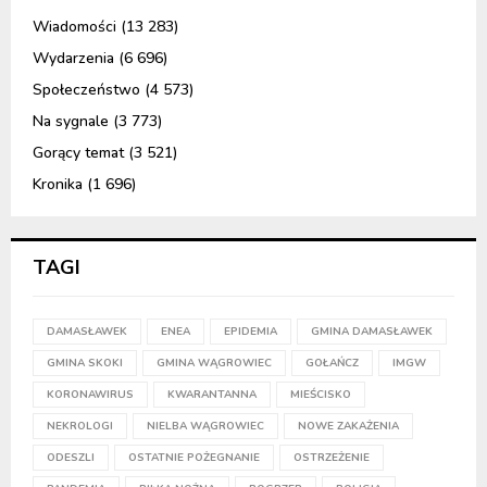
Wiadomości
(13 283)
Wydarzenia
(6 696)
Społeczeństwo
(4 573)
Na sygnale
(3 773)
Gorący temat
(3 521)
Kronika
(1 696)
TAGI
DAMASŁAWEK
ENEA
EPIDEMIA
GMINA DAMASŁAWEK
GMINA SKOKI
GMINA WĄGROWIEC
GOŁAŃCZ
IMGW
KORONAWIRUS
KWARANTANNA
MIEŚCISKO
NEKROLOGI
NIELBA WĄGROWIEC
NOWE ZAKAŻENIA
ODESZLI
OSTATNIE POŻEGNANIE
OSTRZEŻENIE