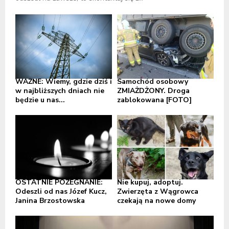
WAŻNE: Wiemy, gdzie dziś i
Samochód osobowy
w najbliższych dniach nie
ZMIAŻDŻONY. Droga
będzie u nas...
zablokowana [FOTO]
OSTATNIE POŻEGNANIE:
Nie kupuj, adoptuj.
Odeszli od nas Józef Kucz,
Zwierzęta z Wągrowca
Janina Brzostowska
czekają na nowe domy