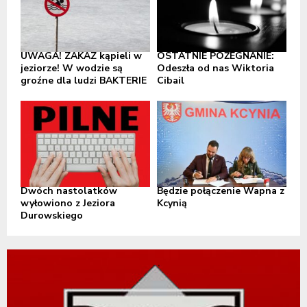
UWAGA! ZAKAZ kąpieli w
OSTATNIE POŻEGNANIE:
jeziorze! W wodzie są
Odeszła od nas Wiktoria
groźne dla ludzi BAKTERIE
Cibail
Dwóch nastolatków
Będzie połączenie Wapna z
wyłowiono z Jeziora
Kcynią
Durowskiego