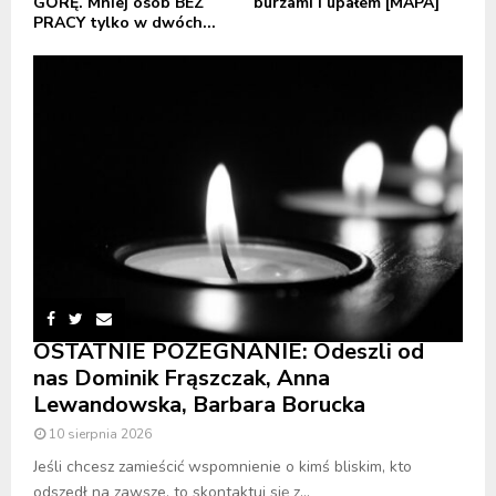
GÓRĘ. Mniej osób BEZ
burzami i upałem [MAPA]
PRACY tylko w dwóch...
OSTATNIE POŻEGNANIE: Odeszli od
nas Dominik Frąszczak, Anna
Lewandowska, Barbara Borucka
10 sierpnia 2026
Jeśli chcesz zamieścić wspomnienie o kimś bliskim, kto
odszedł na zawsze, to skontaktuj się z...