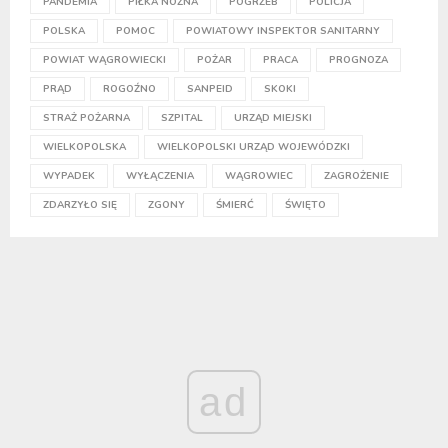
PANDEMIA
PIŁKA NOŻNA
POGRZEB
POLICJA
POLSKA
POMOC
POWIATOWY INSPEKTOR SANITARNY
POWIAT WĄGROWIECKI
POŻAR
PRACA
PROGNOZA
PRĄD
ROGOŹNO
SANPEID
SKOKI
STRAŻ POŻARNA
SZPITAL
URZĄD MIEJSKI
WIELKOPOLSKA
WIELKOPOLSKI URZĄD WOJEWÓDZKI
WYPADEK
WYŁĄCZENIA
WĄGROWIEC
ZAGROŻENIE
ZDARZYŁO SIĘ
ZGONY
ŚMIERĆ
ŚWIĘTO
ad