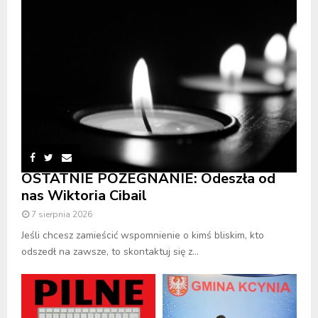
OSTATNIE POŻEGNANIE: Odeszła od
nas Wiktoria Cibail
7 sierpnia 2026
Jeśli chcesz zamieścić wspomnienie o kimś bliskim, kto
odszedł na zawsze, to skontaktuj się z...