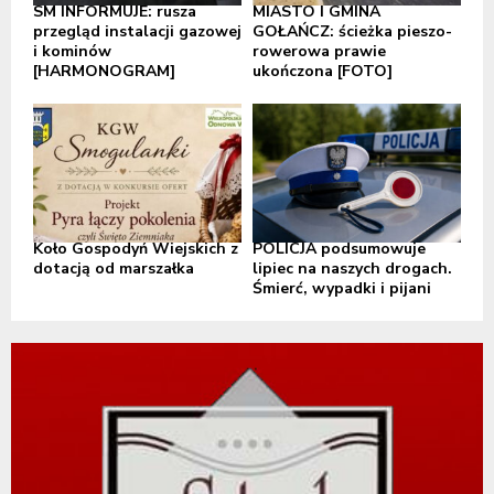
SM INFORMUJE: rusza
MIASTO I GMINA
przegląd instalacji gazowej
GOŁAŃCZ: ścieżka pieszo-
i kominów
rowerowa prawie
[HARMONOGRAM]
ukończona [FOTO]
Koło Gospodyń Wiejskich z
POLICJA podsumowuje
dotacją od marszałka
lipiec na naszych drogach.
Śmierć, wypadki i pijani