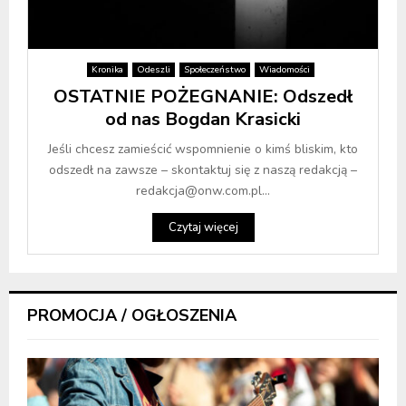
Kronika
Odeszli
Społeczeństwo
Wiadomości
OSTATNIE POŻEGNANIE: Odszedł
od nas Bogdan Krasicki
Jeśli chcesz zamieścić wspomnienie o kimś bliskim, kto
odszedł na zawsze – skontaktuj się z naszą redakcją –
redakcja@onw.com.pl...
Czytaj więcej
PROMOCJA / OGŁOSZENIA