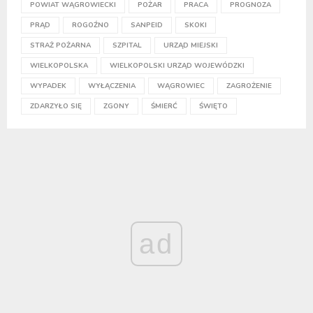
POWIAT WĄGROWIECKI
POŻAR
PRACA
PROGNOZA
PRĄD
ROGOŹNO
SANPEID
SKOKI
STRAŻ POŻARNA
SZPITAL
URZĄD MIEJSKI
WIELKOPOLSKA
WIELKOPOLSKI URZĄD WOJEWÓDZKI
WYPADEK
WYŁĄCZENIA
WĄGROWIEC
ZAGROŻENIE
ZDARZYŁO SIĘ
ZGONY
ŚMIERĆ
ŚWIĘTO
ad