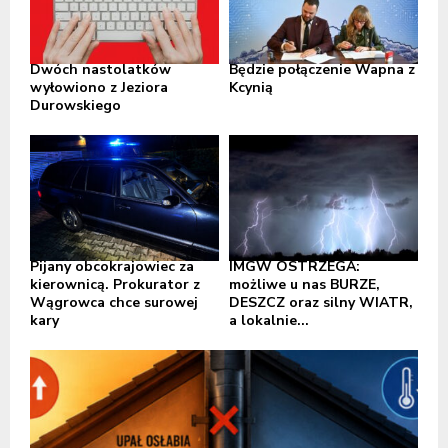
Dwóch nastolatków
Będzie połączenie Wapna z
wyłowiono z Jeziora
Kcynią
Durowskiego
Pijany obcokrajowiec za
IMGW OSTRZEGA:
kierownicą. Prokurator z
możliwe u nas BURZE,
Wągrowca chce surowej
DESZCZ oraz silny WIATR,
kary
a lokalnie...