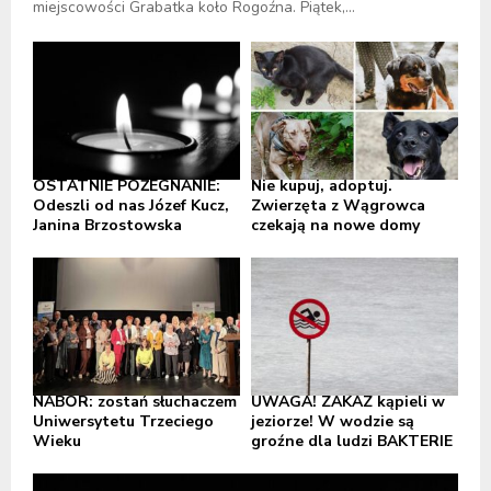
miejscowości Grabatka koło Rogoźna. Piątek,...
OSTATNIE POŻEGNANIE:
Nie kupuj, adoptuj.
Odeszli od nas Józef Kucz,
Zwierzęta z Wągrowca
Janina Brzostowska
czekają na nowe domy
NABÓR: zostań słuchaczem
UWAGA! ZAKAZ kąpieli w
Uniwersytetu Trzeciego
jeziorze! W wodzie są
Wieku
groźne dla ludzi BAKTERIE