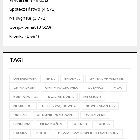
Wydarzenia
(6 692)
Społeczeństwo
(4 571)
Na sygnale
(3 772)
Gorący temat
(3 519)
Kronika
(1 694)
TAGI
DAMASŁAWEK
ENEA
EPIDEMIA
GMINA DAMASŁAWEK
GMINA SKOKI
GMINA WĄGROWIEC
GOŁAŃCZ
IMGW
KORONAWIRUS
KWARANTANNA
MIEŚCISKO
NEKROLOGI
NIELBA WĄGROWIEC
NOWE ZAKAŻENIA
ODESZLI
OSTATNIE POŻEGNANIE
OSTRZEŻENIE
PANDEMIA
PIŁKA NOŻNA
POGRZEB
POLICJA
POLSKA
POMOC
POWIATOWY INSPEKTOR SANITARNY