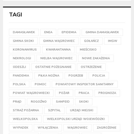
TAGI
DAMASŁAWEK
ENEA
EPIDEMIA
GMINA DAMASŁAWEK
GMINA SKOKI
GMINA WĄGROWIEC
GOŁAŃCZ
IMGW
KORONAWIRUS
KWARANTANNA
MIEŚCISKO
NEKROLOGI
NIELBA WĄGROWIEC
NOWE ZAKAŻENIA
ODESZLI
OSTATNIE POŻEGNANIE
OSTRZEŻENIE
PANDEMIA
PIŁKA NOŻNA
POGRZEB
POLICJA
POLSKA
POMOC
POWIATOWY INSPEKTOR SANITARNY
POWIAT WĄGROWIECKI
POŻAR
PRACA
PROGNOZA
PRĄD
ROGOŹNO
SANPEID
SKOKI
STRAŻ POŻARNA
SZPITAL
URZĄD MIEJSKI
WIELKOPOLSKA
WIELKOPOLSKI URZĄD WOJEWÓDZKI
WYPADEK
WYŁĄCZENIA
WĄGROWIEC
ZAGROŻENIE