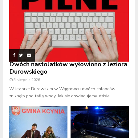
Dwóch nastolatków wyłowiono z Jeziora
Durowskiego
5 sierpnia 2026
W Jeziorze Durowskim w Wągrowcu dwóch chłopców
zniknęło pod taflą wody. Jak się dowiadujemy, dzisiaj,...