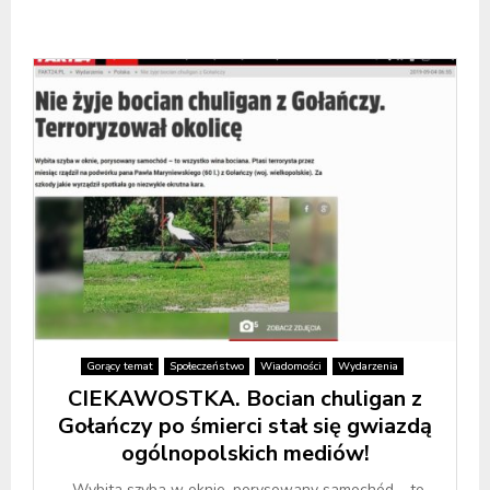
Gorący temat
Społeczeństwo
Wiadomości
Wydarzenia
CIEKAWOSTKA. Bocian chuligan z
Gołańczy po śmierci stał się gwiazdą
ogólnopolskich mediów!
„Wybita szyba w oknie, porysowany samochód – to