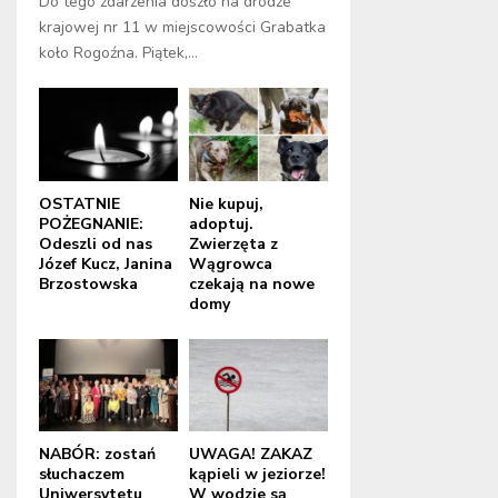
Do tego zdarzenia doszło na drodze
krajowej nr 11 w miejscowości Grabatka
koło Rogoźna. Piątek,...
OSTATNIE
Nie kupuj,
POŻEGNANIE:
adoptuj.
Odeszli od nas
Zwierzęta z
Józef Kucz, Janina
Wągrowca
Brzostowska
czekają na nowe
domy
NABÓR: zostań
UWAGA! ZAKAZ
słuchaczem
kąpieli w jeziorze!
Uniwersytetu
W wodzie są