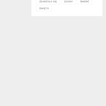
ZDARZYŁO SIĘ
ZGONY
ŚMIERĆ
ŚWIĘTO