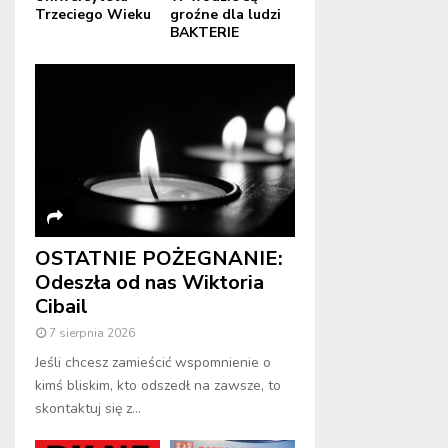
Trzeciego Wieku
groźne dla ludzi
BAKTERIE
OSTATNIE POŻEGNANIE:
Odeszła od nas Wiktoria
Cibail
7 sierpnia 2026
Jeśli chcesz zamieścić wspomnienie o
kimś bliskim, kto odszedł na zawsze, to
skontaktuj się z...