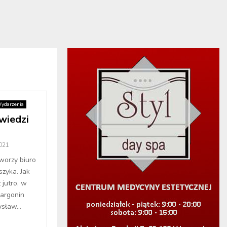
ydarzenia
wiedzi
021
worzy biuro
szyka. Jak
 jutro, w
Margonin
sław...