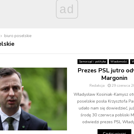
ad
biuro poselskie
elskie
Samorząd i polityka
Wiadomości
W
Prezes PSL jutro od
Margonin
Redakcja
29 czerwca 2
Władysław Kosiniak-Kamysz ot
poselskie posła Krzysztofa Pa
udało nam się dowiedzieć, już
środę 30 czerwca pobliski 
odwiedzi prezes PSL Włady