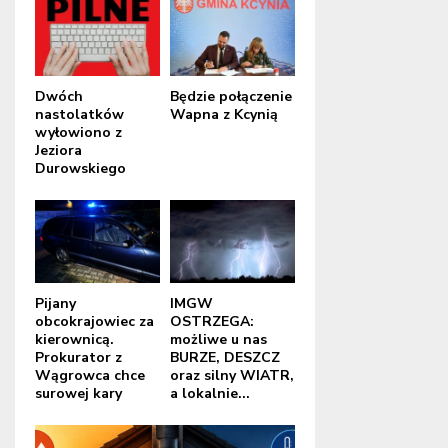
Dwóch
Będzie połączenie
nastolatków
Wapna z Kcynią
wyłowiono z
Jeziora
Durowskiego
Pijany
IMGW
obcokrajowiec za
OSTRZEGA:
kierownicą.
możliwe u nas
Prokurator z
BURZE, DESZCZ
Wągrowca chce
oraz silny WIATR,
surowej kary
a lokalnie...