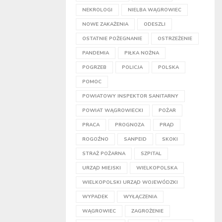
NEKROLOGI
NIELBA WĄGROWIEC
NOWE ZAKAŻENIA
ODESZLI
OSTATNIE POŻEGNANIE
OSTRZEŻENIE
PANDEMIA
PIŁKA NOŻNA
POGRZEB
POLICJA
POLSKA
POMOC
POWIATOWY INSPEKTOR SANITARNY
POWIAT WĄGROWIECKI
POŻAR
PRACA
PROGNOZA
PRĄD
ROGOŹNO
SANPEID
SKOKI
STRAŻ POŻARNA
SZPITAL
URZĄD MIEJSKI
WIELKOPOLSKA
WIELKOPOLSKI URZĄD WOJEWÓDZKI
WYPADEK
WYŁĄCZENIA
WĄGROWIEC
ZAGROŻENIE