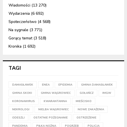
Wiadomości
(13 270)
Wydarzenia
(6 692)
Społeczeństwo
(4 568)
Na sygnale
(3 771)
Gorący temat
(3 518)
Kronika
(1 692)
TAGI
DAMASŁAWEK
ENEA
EPIDEMIA
GMINA DAMASŁAWEK
GMINA SKOKI
GMINA WĄGROWIEC
GOŁAŃCZ
IMGW
KORONAWIRUS
KWARANTANNA
MIEŚCISKO
NEKROLOGI
NIELBA WĄGROWIEC
NOWE ZAKAŻENIA
ODESZLI
OSTATNIE POŻEGNANIE
OSTRZEŻENIE
PANDEMIA
PIŁKA NOŻNA
POGRZEB
POLICJA