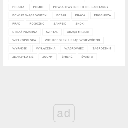
POLSKA
POMOC
POWIATOWY INSPEKTOR SANITARNY
POWIAT WĄGROWIECKI
POŻAR
PRACA
PROGNOZA
PRĄD
ROGOŹNO
SANPEID
SKOKI
STRAŻ POŻARNA
SZPITAL
URZĄD MIEJSKI
WIELKOPOLSKA
WIELKOPOLSKI URZĄD WOJEWÓDZKI
WYPADEK
WYŁĄCZENIA
WĄGROWIEC
ZAGROŻENIE
ZDARZYŁO SIĘ
ZGONY
ŚMIERĆ
ŚWIĘTO
ad