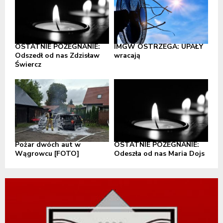
OSTATNIE POŻEGNANIE:
IMGW OSTRZEGA: UPAŁY
Odszedł od nas Zdzisław
wracają
Świercz
Pożar dwóch aut w
OSTATNIE POŻEGNANIE:
Wągrowcu [FOTO]
Odeszła od nas Maria Dojs