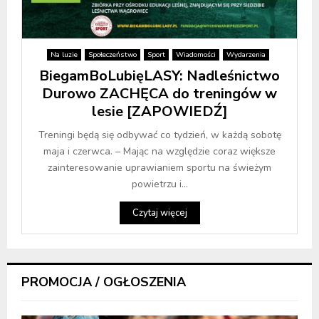
Na luzie
Społeczeństwo
Sport
Wiadomości
Wydarzenia
BiegamBoLubięLASY: Nadleśnictwo
Durowo ZACHĘCA do treningów w
lesie [ZAPOWIEDŹ]
Treningi będą się odbywać co tydzień, w każdą sobotę
maja i czerwca. – Mając na względzie coraz większe
zainteresowanie uprawianiem sportu na świeżym
powietrzu i...
Czytaj więcej
PROMOCJA / OGŁOSZENIA