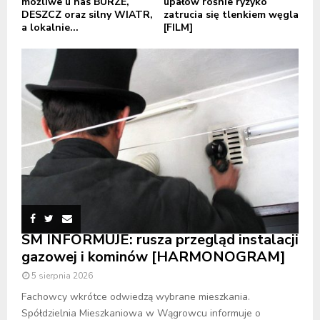
możliwe u nas BURZE,
upałów rośnie ryzyko
DESZCZ oraz silny WIATR,
zatrucia się tlenkiem węgla
a lokalnie...
[FILM]
SM INFORMUJE: rusza przegląd instalacji
gazowej i kominów [HARMONOGRAM]
5 sierpnia 2026
Fachowcy wkrótce odwiedzą wybrane mieszkania.
Spółdzielnia Mieszkaniowa w Wągrowcu informuje o