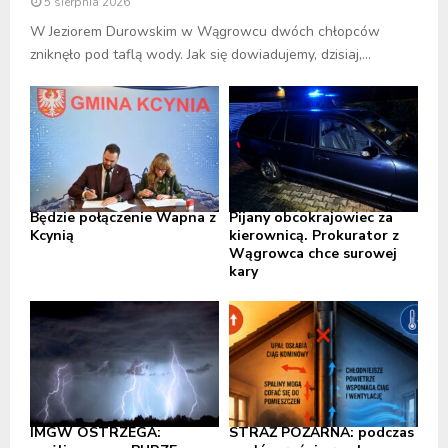
5 sierpnia 2026
W Jeziorem Durowskim w Wągrowcu dwóch chłopców
zniknęło pod taflą wody. Jak się dowiadujemy, dzisiaj,...
Będzie połączenie Wapna z
Pijany obcokrajowiec za
Kcynią
kierownicą. Prokurator z
Wągrowca chce surowej
kary
IMGW OSTRZEGA:
STRAŻ POŻARNA: podczas