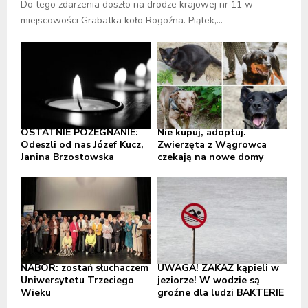
Do tego zdarzenia doszło na drodze krajowej nr 11 w
miejscowości Grabatka koło Rogoźna. Piątek,...
OSTATNIE POŻEGNANIE:
Nie kupuj, adoptuj.
Odeszli od nas Józef Kucz,
Zwierzęta z Wągrowca
Janina Brzostowska
czekają na nowe domy
NABÓR: zostań słuchaczem
UWAGA! ZAKAZ kąpieli w
Uniwersytetu Trzeciego
jeziorze! W wodzie są
Wieku
groźne dla ludzi BAKTERIE