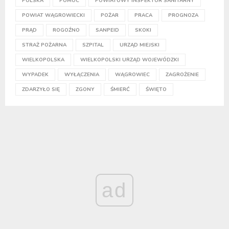
POLSKA
POMOC
POWIATOWY INSPEKTOR SANITARNY
POWIAT WĄGROWIECKI
POŻAR
PRACA
PROGNOZA
PRĄD
ROGOŹNO
SANPEID
SKOKI
STRAŻ POŻARNA
SZPITAL
URZĄD MIEJSKI
WIELKOPOLSKA
WIELKOPOLSKI URZĄD WOJEWÓDZKI
WYPADEK
WYŁĄCZENIA
WĄGROWIEC
ZAGROŻENIE
ZDARZYŁO SIĘ
ZGONY
ŚMIERĆ
ŚWIĘTO
ad