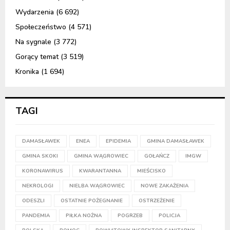
Wydarzenia
(6 692)
Społeczeństwo
(4 571)
Na sygnale
(3 772)
Gorący temat
(3 519)
Kronika
(1 694)
TAGI
DAMASŁAWEK
ENEA
EPIDEMIA
GMINA DAMASŁAWEK
GMINA SKOKI
GMINA WĄGROWIEC
GOŁAŃCZ
IMGW
KORONAWIRUS
KWARANTANNA
MIEŚCISKO
NEKROLOGI
NIELBA WĄGROWIEC
NOWE ZAKAŻENIA
ODESZLI
OSTATNIE POŻEGNANIE
OSTRZEŻENIE
PANDEMIA
PIŁKA NOŻNA
POGRZEB
POLICJA