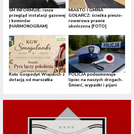
SM INFORMUJE: rusza
MIASTO I GMINA
przegląd instalacji gazowej
GOŁAŃCZ: ścieżka pieszo-
i kominów
rowerowa prawie
[HARMONOGRAM]
ukończona [FOTO]
Koło Gospodyń Wiejskich z
POLICJA podsumowuje
dotacją od marszałka
lipiec na naszych drogach.
Śmierć, wypadki i pijani