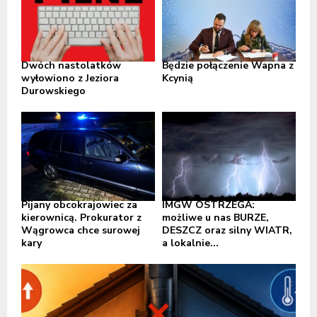
Dwóch nastolatków
Będzie połączenie Wapna z
wyłowiono z Jeziora
Kcynią
Durowskiego
Pijany obcokrajowiec za
IMGW OSTRZEGA:
kierownicą. Prokurator z
możliwe u nas BURZE,
Wągrowca chce surowej
DESZCZ oraz silny WIATR,
kary
a lokalnie...