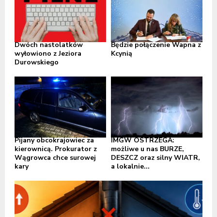
Dwóch nastolatków
Będzie połączenie Wapna z
wyłowiono z Jeziora
Kcynią
Durowskiego
Pijany obcokrajowiec za
IMGW OSTRZEGA:
kierownicą. Prokurator z
możliwe u nas BURZE,
Wągrowca chce surowej
DESZCZ oraz silny WIATR,
kary
a lokalnie...