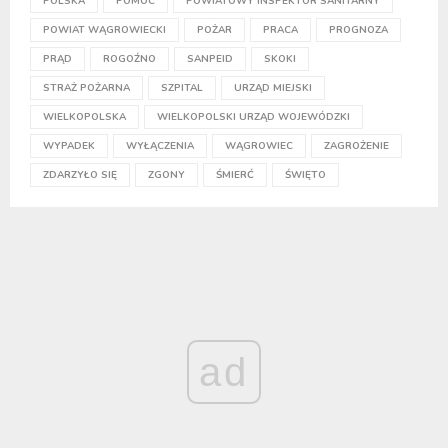
POLSKA
POMOC
POWIATOWY INSPEKTOR SANITARNY
POWIAT WĄGROWIECKI
POŻAR
PRACA
PROGNOZA
PRĄD
ROGOŹNO
SANPEID
SKOKI
STRAŻ POŻARNA
SZPITAL
URZĄD MIEJSKI
WIELKOPOLSKA
WIELKOPOLSKI URZĄD WOJEWÓDZKI
WYPADEK
WYŁĄCZENIA
WĄGROWIEC
ZAGROŻENIE
ZDARZYŁO SIĘ
ZGONY
ŚMIERĆ
ŚWIĘTO
ad