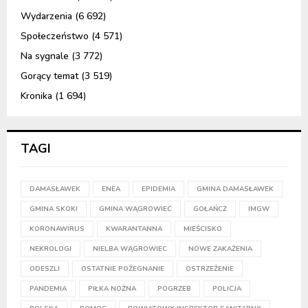
Wydarzenia
(6 692)
Społeczeństwo
(4 571)
Na sygnale
(3 772)
Gorący temat
(3 519)
Kronika
(1 694)
TAGI
DAMASŁAWEK
ENEA
EPIDEMIA
GMINA DAMASŁAWEK
GMINA SKOKI
GMINA WĄGROWIEC
GOŁAŃCZ
IMGW
KORONAWIRUS
KWARANTANNA
MIEŚCISKO
NEKROLOGI
NIELBA WĄGROWIEC
NOWE ZAKAŻENIA
ODESZLI
OSTATNIE POŻEGNANIE
OSTRZEŻENIE
PANDEMIA
PIŁKA NOŻNA
POGRZEB
POLICJA