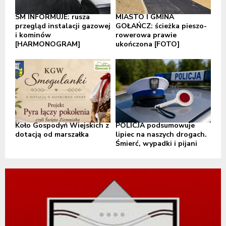
SM INFORMUJE: rusza
MIASTO I GMINA
przegląd instalacji gazowej
GOŁAŃCZ: ścieżka pieszo-
i kominów
rowerowa prawie
[HARMONOGRAM]
ukończona [FOTO]
Koło Gospodyń Wiejskich z
POLICJA podsumowuje
dotacją od marszałka
lipiec na naszych drogach.
Śmierć, wypadki i pijani