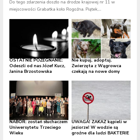
Do tego zdarzenia doszło na drodze krajowej nr 11 w
miejscowości Grabatka koło Rogoźna. Piątek,...
OSTATNIE POŻEGNANIE:
Nie kupuj, adoptuj.
Odeszli od nas Józef Kucz,
Zwierzęta z Wągrowca
Janina Brzostowska
czekają na nowe domy
NABÓR: zostań słuchaczem
UWAGA! ZAKAZ kąpieli w
Uniwersytetu Trzeciego
jeziorze! W wodzie są
Wieku
groźne dla ludzi BAKTERIE