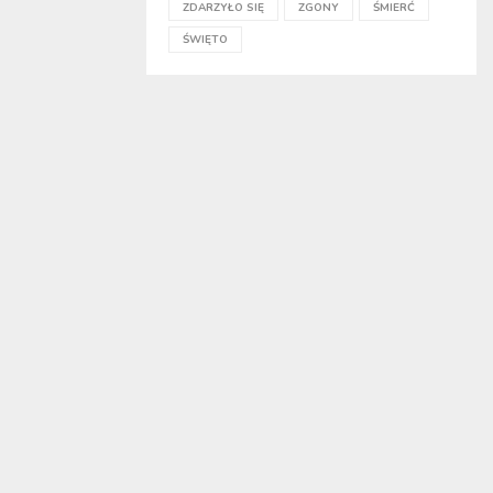
ZDARZYŁO SIĘ
ZGONY
ŚMIERĆ
ŚWIĘTO