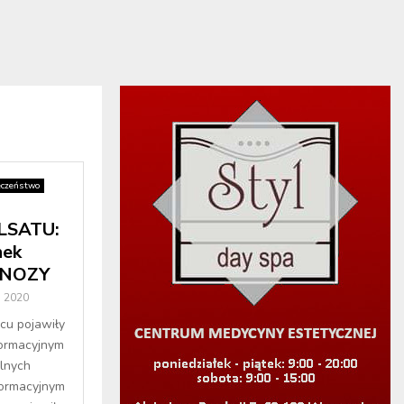
eczeństwo
LSATU:
nek
ONOZY
 2020
cu pojawiły
formacyjnym
elnych
formacyjnym