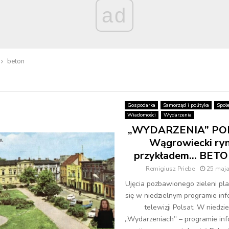
ad
beton
Gospodarka
Samorząd i polityka
Społ
Wiadomości
Wydarzenia
„WYDARZENIA” PO
Wągrowiecki ry
przykładem… BET
Remigiusz Priebe
25 maja
Ujęcia pozbawionego zieleni pla
się w niedzielnym programie in
telewizji Polsat. W niedzi
„Wydarzeniach” – programie in