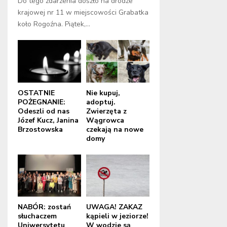
Do tego zdarzenia doszło na drodze
krajowej nr 11 w miejscowości Grabatka
koło Rogoźna. Piątek,...
OSTATNIE
Nie kupuj,
POŻEGNANIE:
adoptuj.
Odeszli od nas
Zwierzęta z
Józef Kucz, Janina
Wągrowca
Brzostowska
czekają na nowe
domy
NABÓR: zostań
UWAGA! ZAKAZ
słuchaczem
kąpieli w jeziorze!
Uniwersytetu
W wodzie są