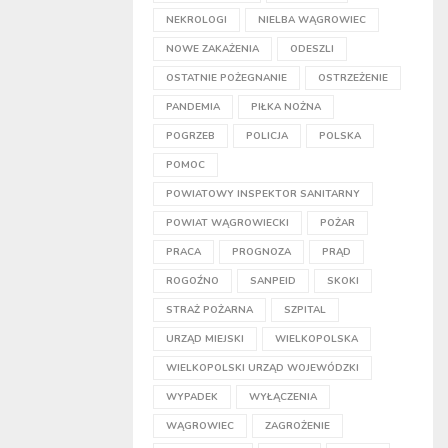
NEKROLOGI
NIELBA WĄGROWIEC
NOWE ZAKAŻENIA
ODESZLI
OSTATNIE POŻEGNANIE
OSTRZEŻENIE
PANDEMIA
PIŁKA NOŻNA
POGRZEB
POLICJA
POLSKA
POMOC
POWIATOWY INSPEKTOR SANITARNY
POWIAT WĄGROWIECKI
POŻAR
PRACA
PROGNOZA
PRĄD
ROGOŹNO
SANPEID
SKOKI
STRAŻ POŻARNA
SZPITAL
URZĄD MIEJSKI
WIELKOPOLSKA
WIELKOPOLSKI URZĄD WOJEWÓDZKI
WYPADEK
WYŁĄCZENIA
WĄGROWIEC
ZAGROŻENIE