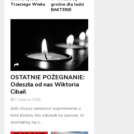
Trzeciego Wieku
groźne dla ludzi
BAKTERIE
OSTATNIE POŻEGNANIE:
Odeszła od nas Wiktoria
Cibail
7 sierpnia 2026
Jeśli chcesz zamieścić wspomnienie o
kimś bliskim, kto odszedł na zawsze, to
skontaktuj się z...