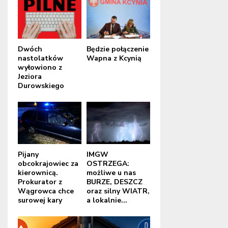
Dwóch
Będzie połączenie
nastolatków
Wapna z Kcynią
wyłowiono z
Jeziora
Durowskiego
Pijany
IMGW
obcokrajowiec za
OSTRZEGA:
kierownicą.
możliwe u nas
Prokurator z
BURZE, DESZCZ
Wągrowca chce
oraz silny WIATR,
surowej kary
a lokalnie...