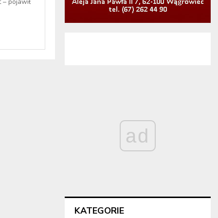
 – pojawił
ad
KATEGORIE