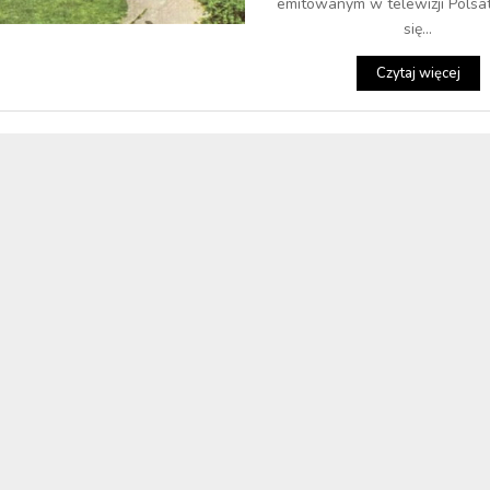
emitowanym w telewizji Polsat
się...
Czytaj więcej