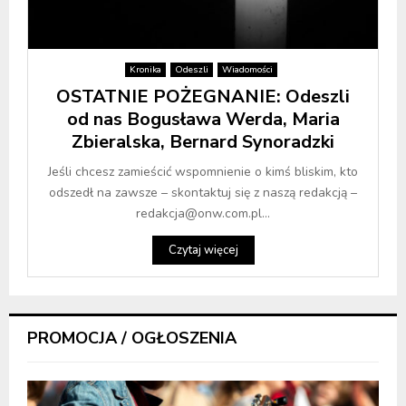
Kronika
Odeszli
Wiadomości
OSTATNIE POŻEGNANIE: Odeszli
od nas Bogusława Werda, Maria
Zbieralska, Bernard Synoradzki
Jeśli chcesz zamieścić wspomnienie o kimś bliskim, kto
odszedł na zawsze – skontaktuj się z naszą redakcją –
redakcja@onw.com.pl...
Czytaj więcej
PROMOCJA / OGŁOSZENIA