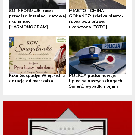
SM INFORMUJE: rusza
MIASTO I GMINA
przegląd instalacji gazowej
GOŁAŃCZ: ścieżka pieszo-
i kominów
rowerowa prawie
[HARMONOGRAM]
ukończona [FOTO]
Koło Gospodyń Wiejskich z
POLICJA podsumowuje
dotacją od marszałka
lipiec na naszych drogach.
Śmierć, wypadki i pijani