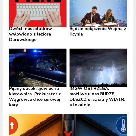
Dwóch nastolatków
Będzie połączenie Wapna z
wyłowiono z Jeziora
Kcynią
Durowskiego
Pijany obcokrajowiec za
IMGW OSTRZEGA:
kierownicą. Prokurator z
możliwe u nas BURZE,
Wągrowca chce surowej
DESZCZ oraz silny WIATR,
kary
a lokalnie...