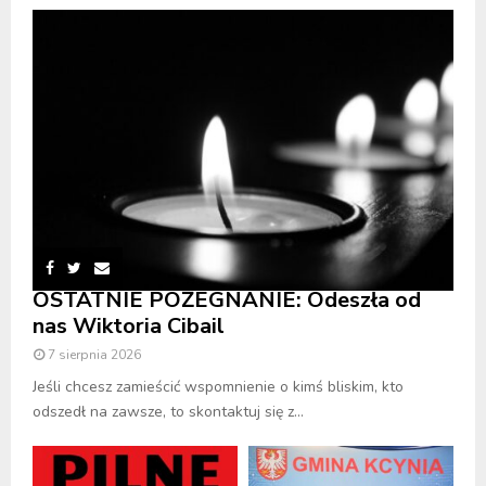
OSTATNIE POŻEGNANIE: Odeszła od
nas Wiktoria Cibail
7 sierpnia 2026
Jeśli chcesz zamieścić wspomnienie o kimś bliskim, kto
odszedł na zawsze, to skontaktuj się z...