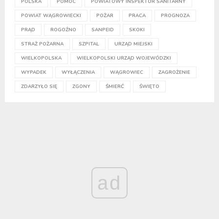
POLSKA
POMOC
POWIATOWY INSPEKTOR SANITARNY
POWIAT WĄGROWIECKI
POŻAR
PRACA
PROGNOZA
PRĄD
ROGOŹNO
SANPEID
SKOKI
STRAŻ POŻARNA
SZPITAL
URZĄD MIEJSKI
WIELKOPOLSKA
WIELKOPOLSKI URZĄD WOJEWÓDZKI
WYPADEK
WYŁĄCZENIA
WĄGROWIEC
ZAGROŻENIE
ZDARZYŁO SIĘ
ZGONY
ŚMIERĆ
ŚWIĘTO
ad