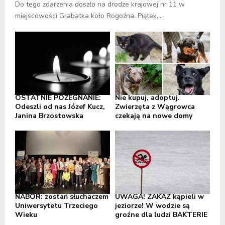
Do tego zdarzenia doszło na drodze krajowej nr 11 w
miejscowości Grabatka koło Rogoźna. Piątek,...
OSTATNIE POŻEGNANIE:
Nie kupuj, adoptuj.
Odeszli od nas Józef Kucz,
Zwierzęta z Wągrowca
Janina Brzostowska
czekają na nowe domy
NABÓR: zostań słuchaczem
UWAGA! ZAKAZ kąpieli w
Uniwersytetu Trzeciego
jeziorze! W wodzie są
Wieku
groźne dla ludzi BAKTERIE