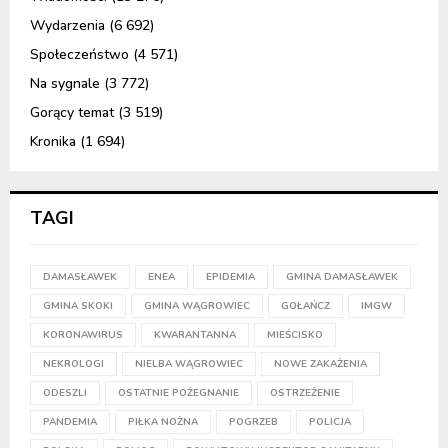
Wydarzenia
(6 692)
Społeczeństwo
(4 571)
Na sygnale
(3 772)
Gorący temat
(3 519)
Kronika
(1 694)
TAGI
DAMASŁAWEK
ENEA
EPIDEMIA
GMINA DAMASŁAWEK
GMINA SKOKI
GMINA WĄGROWIEC
GOŁAŃCZ
IMGW
KORONAWIRUS
KWARANTANNA
MIEŚCISKO
NEKROLOGI
NIELBA WĄGROWIEC
NOWE ZAKAŻENIA
ODESZLI
OSTATNIE POŻEGNANIE
OSTRZEŻENIE
PANDEMIA
PIŁKA NOŻNA
POGRZEB
POLICJA