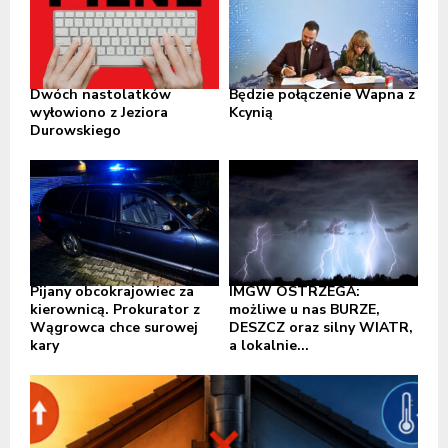
Dwóch nastolatków
Będzie połączenie Wapna z
wyłowiono z Jeziora
Kcynią
Durowskiego
Pijany obcokrajowiec za
IMGW OSTRZEGA:
kierownicą. Prokurator z
możliwe u nas BURZE,
Wągrowca chce surowej
DESZCZ oraz silny WIATR,
kary
a lokalnie...