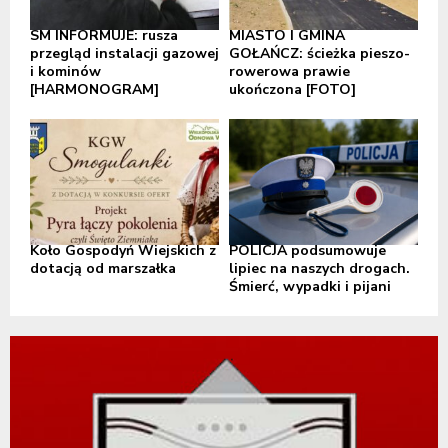
SM INFORMUJE: rusza
MIASTO I GMINA
przegląd instalacji gazowej
GOŁAŃCZ: ścieżka pieszo-
i kominów
rowerowa prawie
[HARMONOGRAM]
ukończona [FOTO]
Koło Gospodyń Wiejskich z
POLICJA podsumowuje
dotacją od marszałka
lipiec na naszych drogach.
Śmierć, wypadki i pijani