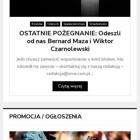
Kronika
Odeszli
Społeczeństwo
Wiadomości
OSTATNIE POŻEGNANIE: Odeszli
od nas Bernard Maza i Wiktor
Czarnolewski
Jeśli chcesz zamieścić wspomnienie o kimś bliskim, kto
odszedł na zawsze – skontaktuj się z naszą redakcją –
redakcja@onw.com.pl...
Czytaj więcej
PROMOCJA / OGŁOSZENIA