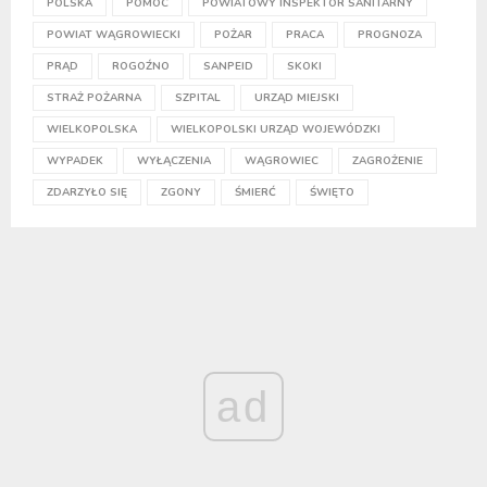
POLSKA
POMOC
POWIATOWY INSPEKTOR SANITARNY
POWIAT WĄGROWIECKI
POŻAR
PRACA
PROGNOZA
PRĄD
ROGOŹNO
SANPEID
SKOKI
STRAŻ POŻARNA
SZPITAL
URZĄD MIEJSKI
WIELKOPOLSKA
WIELKOPOLSKI URZĄD WOJEWÓDZKI
WYPADEK
WYŁĄCZENIA
WĄGROWIEC
ZAGROŻENIE
ZDARZYŁO SIĘ
ZGONY
ŚMIERĆ
ŚWIĘTO
ad