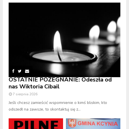
OSTATNIE POŻEGNANIE: Odeszła od
nas Wiktoria Cibail
7 sierpnia 2026
Jeśli chcesz zamieścić wspomnienie o kimś bliskim, kto
odszedł na zawsze, to skontaktuj się z...