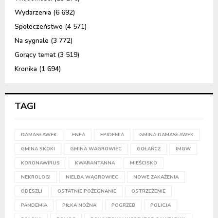
Wydarzenia
(6 692)
Społeczeństwo
(4 571)
Na sygnale
(3 772)
Gorący temat
(3 519)
Kronika
(1 694)
TAGI
DAMASŁAWEK
ENEA
EPIDEMIA
GMINA DAMASŁAWEK
GMINA SKOKI
GMINA WĄGROWIEC
GOŁAŃCZ
IMGW
KORONAWIRUS
KWARANTANNA
MIEŚCISKO
NEKROLOGI
NIELBA WĄGROWIEC
NOWE ZAKAŻENIA
ODESZLI
OSTATNIE POŻEGNANIE
OSTRZEŻENIE
PANDEMIA
PIŁKA NOŻNA
POGRZEB
POLICJA