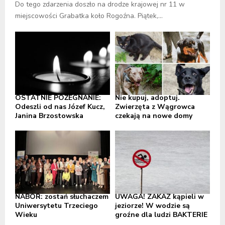
Do tego zdarzenia doszło na drodze krajowej nr 11 w
miejscowości Grabatka koło Rogoźna. Piątek,...
OSTATNIE POŻEGNANIE:
Nie kupuj, adoptuj.
Odeszli od nas Józef Kucz,
Zwierzęta z Wągrowca
Janina Brzostowska
czekają na nowe domy
NABÓR: zostań słuchaczem
UWAGA! ZAKAZ kąpieli w
Uniwersytetu Trzeciego
jeziorze! W wodzie są
Wieku
groźne dla ludzi BAKTERIE