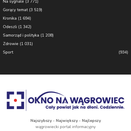
Na sygnale
(3 771)
Gorący temat
(3 519)
Kronika
(1 694)
Odeszli
(1 342)
Samorząd i polityka
(1 208)
Zdrowie
(1 031)
Sport
(934)
Najszybszy - Największy - Najlepszy
wągrowiecki portal informacyjny