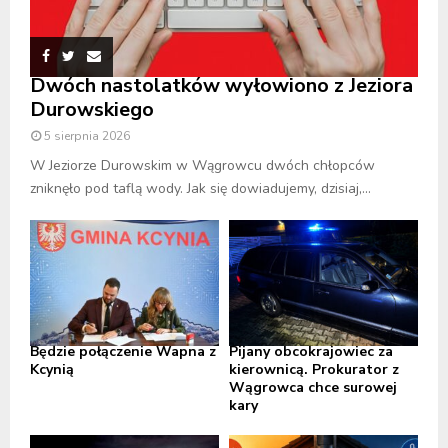
Dwóch nastolatków wyłowiono z Jeziora
Durowskiego
5 sierpnia 2026
W Jeziorze Durowskim w Wągrowcu dwóch chłopców
zniknęło pod taflą wody. Jak się dowiadujemy, dzisiaj,...
Będzie połączenie Wapna z
Pijany obcokrajowiec za
Kcynią
kierownicą. Prokurator z
Wągrowca chce surowej
kary