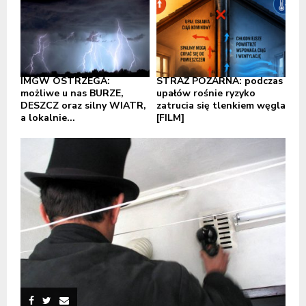
IMGW OSTRZEGA:
STRAŻ POŻARNA: podczas
możliwe u nas BURZE,
upałów rośnie ryzyko
DESZCZ oraz silny WIATR,
zatrucia się tlenkiem węgla
a lokalnie...
[FILM]