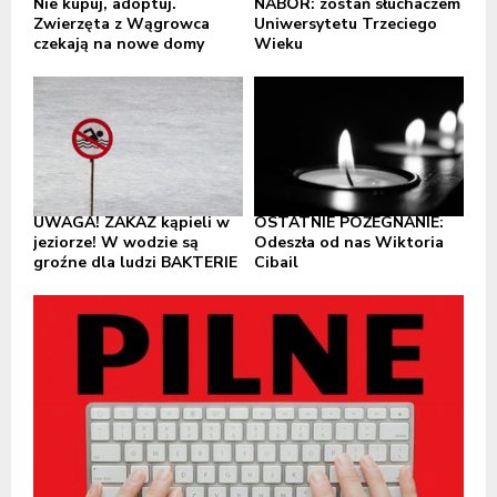
Nie kupuj, adoptuj.
NABÓR: zostań słuchaczem
Zwierzęta z Wągrowca
Uniwersytetu Trzeciego
czekają na nowe domy
Wieku
UWAGA! ZAKAZ kąpieli w
OSTATNIE POŻEGNANIE:
jeziorze! W wodzie są
Odeszła od nas Wiktoria
groźne dla ludzi BAKTERIE
Cibail