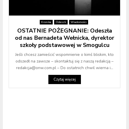
Kronika
Odeszli
Wiadomości
OSTATNIE POŻEGNANIE: Odeszła
od nas Bernadeta Wełnicka, dyrektor
szkoły podstawowej w Smogulcu
Jeśli chcesz zamieścić wspomnienie o kimś bliskim, kto
odszedł na zawsze – skontaktuj się z naszą redakcją –
redakcja@onw.com.pl – Do ostatnich chwil wierna i...
Czytaj więcej