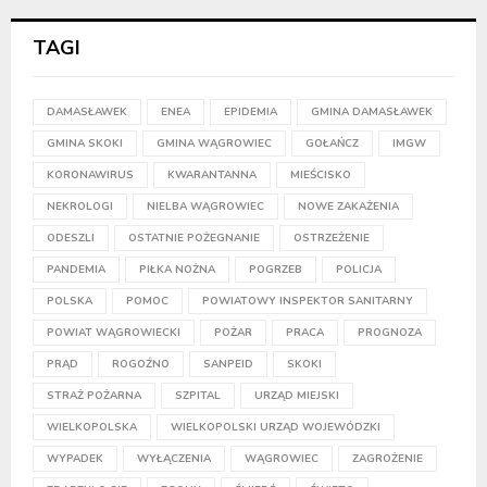
TAGI
DAMASŁAWEK
ENEA
EPIDEMIA
GMINA DAMASŁAWEK
GMINA SKOKI
GMINA WĄGROWIEC
GOŁAŃCZ
IMGW
KORONAWIRUS
KWARANTANNA
MIEŚCISKO
NEKROLOGI
NIELBA WĄGROWIEC
NOWE ZAKAŻENIA
ODESZLI
OSTATNIE POŻEGNANIE
OSTRZEŻENIE
PANDEMIA
PIŁKA NOŻNA
POGRZEB
POLICJA
POLSKA
POMOC
POWIATOWY INSPEKTOR SANITARNY
POWIAT WĄGROWIECKI
POŻAR
PRACA
PROGNOZA
PRĄD
ROGOŹNO
SANPEID
SKOKI
STRAŻ POŻARNA
SZPITAL
URZĄD MIEJSKI
WIELKOPOLSKA
WIELKOPOLSKI URZĄD WOJEWÓDZKI
WYPADEK
WYŁĄCZENIA
WĄGROWIEC
ZAGROŻENIE