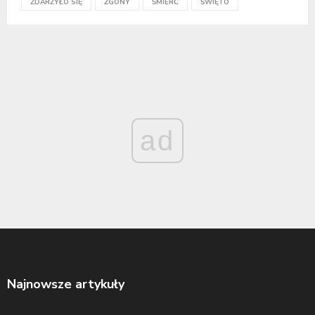
ZDARZYŁO SIĘ
ZGONY
ŚMIERĆ
ŚWIĘTO
ad
Najnowsze artykuły