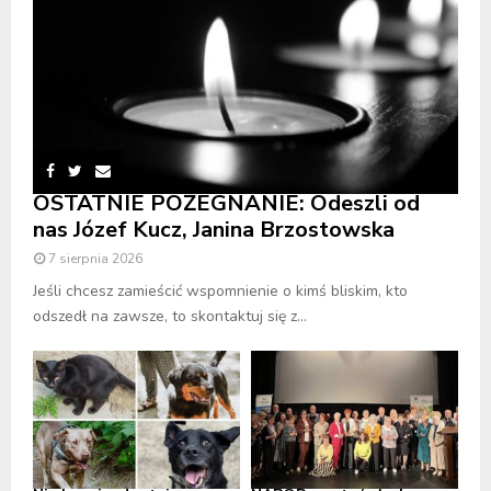
OSTATNIE POŻEGNANIE: Odeszli od
nas Józef Kucz, Janina Brzostowska
7 sierpnia 2026
Jeśli chcesz zamieścić wspomnienie o kimś bliskim, kto
odszedł na zawsze, to skontaktuj się z...