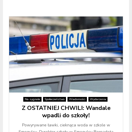
Na sygnale
Społeczeństwo
Wiadomości
Wydarzenia
Z OSTATNIEJ CHWILI: Wandale
wpadli do szkoły!
Powyrywane ławki, cieknąca woda w szkole w
Smogulcu. Dyrektor szkoły w Smogulcu Bernadeta