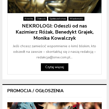
Kronika
Odeszli
Społeczeństwo
Wiadomości
NEKROLOGI: Odeszli od nas
Kazimierz Różak, Benedykt Grajek,
Monika Kowalczyk
Jeśli chcesz zamieścić wspomnienie o kimś bliskim, kto
odszedł na zawsze – skontaktuj się z naszą redakcją –
redakcja@onw.com.pl...
Czytaj więcej
PROMOCJA / OGŁOSZENIA