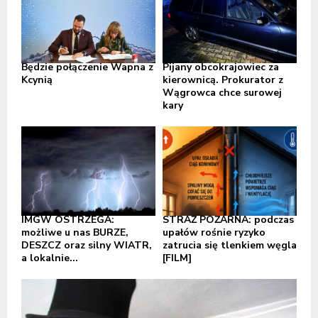
Będzie połączenie Wapna z
Pijany obcokrajowiec za
Kcynią
kierownicą. Prokurator z
Wągrowca chce surowej
kary
IMGW OSTRZEGA:
STRAŻ POŻARNA: podczas
możliwe u nas BURZE,
upałów rośnie ryzyko
DESZCZ oraz silny WIATR,
zatrucia się tlenkiem węgla
a lokalnie...
[FILM]