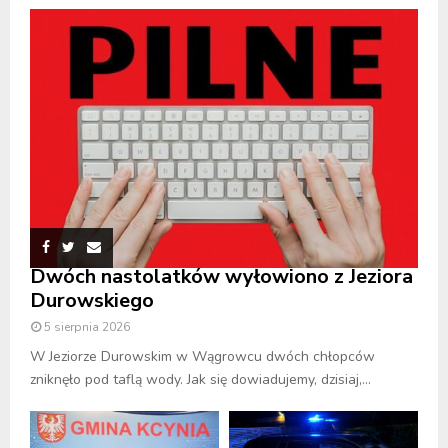
Dwóch nastolatków wyłowiono z Jeziora
Durowskiego
5 sierpnia 2026
W Jeziorze Durowskim w Wągrowcu dwóch chłopców
zniknęło pod taflą wody. Jak się dowiadujemy, dzisiaj,...