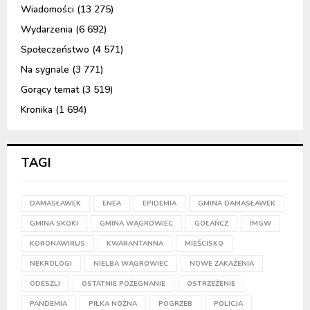
Wiadomości
(13 275)
Wydarzenia
(6 692)
Społeczeństwo
(4 571)
Na sygnale
(3 771)
Gorący temat
(3 519)
Kronika
(1 694)
TAGI
DAMASŁAWEK
ENEA
EPIDEMIA
GMINA DAMASŁAWEK
GMINA SKOKI
GMINA WĄGROWIEC
GOŁAŃCZ
IMGW
KORONAWIRUS
KWARANTANNA
MIEŚCISKO
NEKROLOGI
NIELBA WĄGROWIEC
NOWE ZAKAŻENIA
ODESZLI
OSTATNIE POŻEGNANIE
OSTRZEŻENIE
PANDEMIA
PIŁKA NOŻNA
POGRZEB
POLICJA