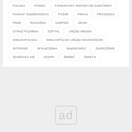
POLSKA
POMOC
POWIATOWY INSPEKTOR SANITARNY
POWIAT WĄGROWIECKI
POŻAR
PRACA
PROGNOZA
PRĄD
ROGOŹNO
SANPEID
SKOKI
STRAŻ POŻARNA
SZPITAL
URZĄD MIEJSKI
WIELKOPOLSKA
WIELKOPOLSKI URZĄD WOJEWÓDZKI
WYPADEK
WYŁĄCZENIA
WĄGROWIEC
ZAGROŻENIE
ZDARZYŁO SIĘ
ZGONY
ŚMIERĆ
ŚWIĘTO
ad