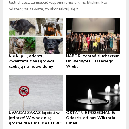
Jeśli chcesz zamieścić wspomnienie o kimś bliskim, kto
odszedł na zawsze, to skontaktuj się z...
Nie kupuj, adoptuj.
NABÓR: zostań słuchaczem
Zwierzęta z Wągrowca
Uniwersytetu Trzeciego
czekają na nowe domy
Wieku
UWAGA! ZAKAZ kąpieli w
OSTATNIE POŻEGNANIE:
jeziorze! W wodzie są
Odeszła od nas Wiktoria
groźne dla ludzi BAKTERIE
Cibail