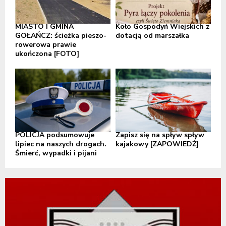
MIASTO I GMINA
Koło Gospodyń Wiejskich z
GOŁAŃCZ: ścieżka pieszo-
dotacją od marszałka
rowerowa prawie
ukończona [FOTO]
POLICJA podsumowuje
Zapisz się na spływ spływ
lipiec na naszych drogach.
kajakowy [ZAPOWIEDŹ]
Śmierć, wypadki i pijani