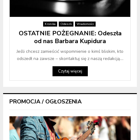
Kronika
Odeszli
Wiadomości
OSTATNIE POŻEGNANIE: Odeszła
od nas Barbara Kupidura
Jeśli chcesz zamieścić wspomnienie o kimś bliskim, kto
odszedł na zawsze – skontaktuj się z naszą redakcją....
Czytaj więcej
PROMOCJA / OGŁOSZENIA