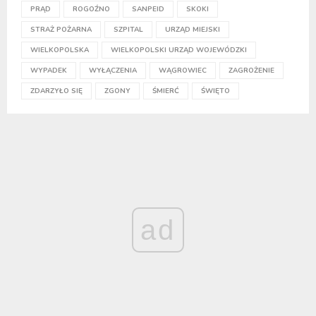
PRĄD
ROGOŹNO
SANPEID
SKOKI
STRAŻ POŻARNA
SZPITAL
URZĄD MIEJSKI
WIELKOPOLSKA
WIELKOPOLSKI URZĄD WOJEWÓDZKI
WYPADEK
WYŁĄCZENIA
WĄGROWIEC
ZAGROŻENIE
ZDARZYŁO SIĘ
ZGONY
ŚMIERĆ
ŚWIĘTO
ad