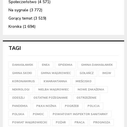
Społeczeństwo
(4 571)
Na sygnale
(3 772)
Gorący temat
(3 519)
Kronika
(1 694)
TAGI
DAMASŁAWEK
ENEA
EPIDEMIA
GMINA DAMASŁAWEK
GMINA SKOKI
GMINA WĄGROWIEC
GOŁAŃCZ
IMGW
KORONAWIRUS
KWARANTANNA
MIEŚCISKO
NEKROLOGI
NIELBA WĄGROWIEC
NOWE ZAKAŻENIA
ODESZLI
OSTATNIE POŻEGNANIE
OSTRZEŻENIE
PANDEMIA
PIŁKA NOŻNA
POGRZEB
POLICJA
POLSKA
POMOC
POWIATOWY INSPEKTOR SANITARNY
POWIAT WĄGROWIECKI
POŻAR
PRACA
PROGNOZA