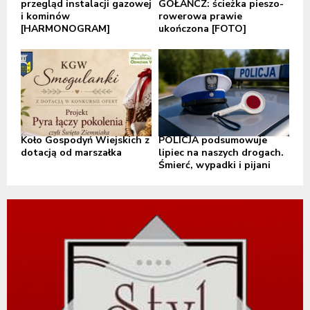
przegląd instalacji gazowej
GOŁAŃCZ: ścieżka pieszo-
i kominów
rowerowa prawie
[HARMONOGRAM]
ukończona [FOTO]
Koło Gospodyń Wiejskich z
POLICJA podsumowuje
dotacją od marszałka
lipiec na naszych drogach.
Śmierć, wypadki i pijani