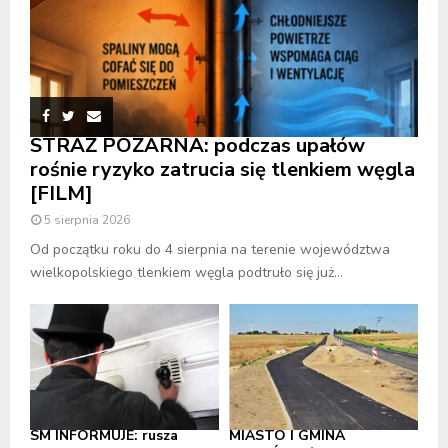
STRAŻ POŻARNA: podczas upałów
rośnie ryzyko zatrucia się tlenkiem węgla
[FILM]
5 sierpnia 2026
Od początku roku do 4 sierpnia na terenie województwa
wielkopolskiego tlenkiem węgla podtruło się już...
SM INFORMUJE: rusza
MIASTO I GMINA