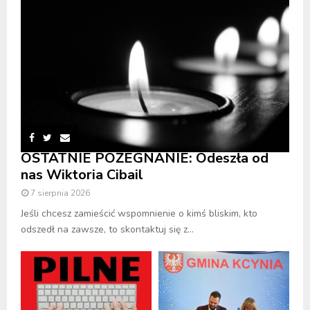
OSTATNIE POŻEGNANIE: Odeszła od
nas Wiktoria Cibail
7 sierpnia 2026
Jeśli chcesz zamieścić wspomnienie o kimś bliskim, kto
odszedł na zawsze, to skontaktuj się z...