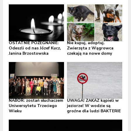
OSTATNIE POŻEGNANIE:
Nie kupuj, adoptuj.
Odeszli od nas Józef Kucz,
Zwierzęta z Wągrowca
Janina Brzostowska
czekają na nowe domy
NABÓR: zostań słuchaczem
UWAGA! ZAKAZ kąpieli w
Uniwersytetu Trzeciego
jeziorze! W wodzie są
Wieku
groźne dla ludzi BAKTERIE