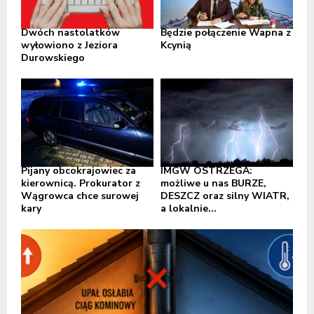
Dwóch nastolatków
Będzie połączenie Wapna z
wyłowiono z Jeziora
Kcynią
Durowskiego
Pijany obcokrajowiec za
IMGW OSTRZEGA:
kierownicą. Prokurator z
możliwe u nas BURZE,
Wągrowca chce surowej
DESZCZ oraz silny WIATR,
kary
a lokalnie...