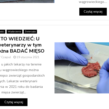
wągrowieckiego....
Czytaj więcej
ści
Wydarzenia
Zwierzęta
TO WIEDZIEĆ: U
weterynarzy w tym
ożna BADAĆ MIĘSO
f Czapul
19 stycznia 2021
u jakich lekarzy na terenie
u wągrowieckiego można
mięso zwierząt gospodarskich
ych. Lekarze weterynarii
ia w 2021 roku do badania
mięsa zwierząt...
Czytaj więcej