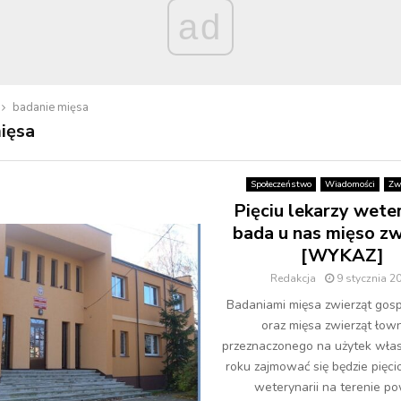
ad
badanie mięsa
ięsa
Społeczeństwo
Wiadomości
Zw
Pięciu lekarzy weter
bada u nas mięso zw
[WYKAZ]
Redakcja
9 stycznia 2
Badaniami mięsa zwierząt gos
oraz mięsa zwierząt łow
przeznaczonego na użytek wła
roku zajmować się będzie pięci
weterynarii na terenie po