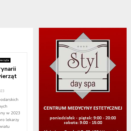
ierzęta
ynarii
ierząt
023
podarskich
nych
sny w 2023
oro lekarzy
wiatu