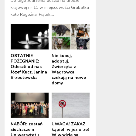
Do tego zdarzenia doszło na drodze
krajowej nr 11 w miejscowości Grabatka
koło Rogoźna. Piątek,...
OSTATNIE
Nie kupuj,
POŻEGNANIE:
adoptuj.
Odeszli od nas
Zwierzęta z
Józef Kucz, Janina
Wągrowca
Brzostowska
czekają na nowe
domy
NABÓR: zostań
UWAGA! ZAKAZ
słuchaczem
kąpieli w jeziorze!
Uniwersytetu
W wodzie są