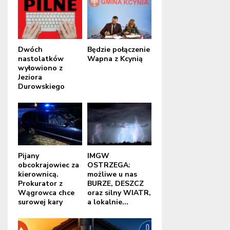
Dwóch
Będzie połączenie
nastolatków
Wapna z Kcynią
wyłowiono z
Jeziora
Durowskiego
Pijany
IMGW
obcokrajowiec za
OSTRZEGA:
kierownicą.
możliwe u nas
Prokurator z
BURZE, DESZCZ
Wągrowca chce
oraz silny WIATR,
surowej kary
a lokalnie...