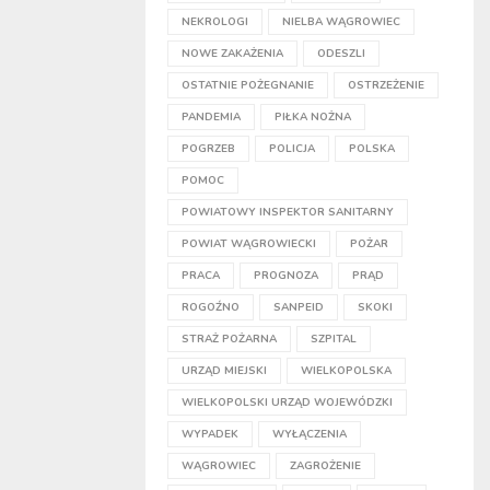
NEKROLOGI
NIELBA WĄGROWIEC
NOWE ZAKAŻENIA
ODESZLI
OSTATNIE POŻEGNANIE
OSTRZEŻENIE
PANDEMIA
PIŁKA NOŻNA
POGRZEB
POLICJA
POLSKA
POMOC
POWIATOWY INSPEKTOR SANITARNY
POWIAT WĄGROWIECKI
POŻAR
PRACA
PROGNOZA
PRĄD
ROGOŹNO
SANPEID
SKOKI
STRAŻ POŻARNA
SZPITAL
URZĄD MIEJSKI
WIELKOPOLSKA
WIELKOPOLSKI URZĄD WOJEWÓDZKI
WYPADEK
WYŁĄCZENIA
WĄGROWIEC
ZAGROŻENIE