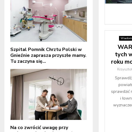
Wiadomo
WAR
Szpital Pomnik Chrztu Polski w
tych 
Gnieźnie zaprasza przyszłe mamy.
roku m
Tu zaczyna się...
Krzyszto
Sprawdź, 
powiat
sprawdzić 
i łown
wyznaczen
Na co zwrócić uwagę przy