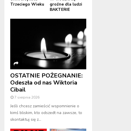
Trzeciego Wieku
groźne dla ludzi
BAKTERIE
OSTATNIE POŻEGNANIE:
Odeszła od nas Wiktoria
Cibail
7 sierpnia 2026
Jeśli chcesz zamieścić wspomnienie o
kimś bliskim, kto odszedł na zawsze, to
skontaktuj się z...