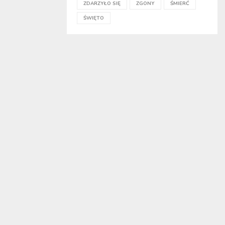
ZDARZYŁO SIĘ
ZGONY
ŚMIERĆ
ŚWIĘTO