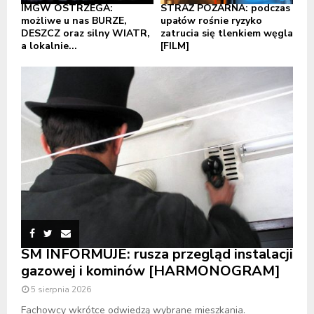
IMGW OSTRZEGA:
STRAŻ POŻARNA: podczas
możliwe u nas BURZE,
upałów rośnie ryzyko
DESZCZ oraz silny WIATR,
zatrucia się tlenkiem węgla
a lokalnie...
[FILM]
SM INFORMUJE: rusza przegląd instalacji
gazowej i kominów [HARMONOGRAM]
5 sierpnia 2026
Fachowcy wkrótce odwiedzą wybrane mieszkania.