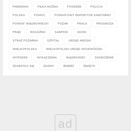
PANDEMIA
PIŁKA NOŻNA
POGRZEB
POLICJA
POLSKA
POMOC
POWIATOWY INSPEKTOR SANITARNY
POWIAT WĄGROWIECKI
POŻAR
PRACA
PROGNOZA
PRĄD
ROGOŹNO
SANPEID
SKOKI
STRAŻ POŻARNA
SZPITAL
URZĄD MIEJSKI
WIELKOPOLSKA
WIELKOPOLSKI URZĄD WOJEWÓDZKI
WYPADEK
WYŁĄCZENIA
WĄGROWIEC
ZAGROŻENIE
ZDARZYŁO SIĘ
ZGONY
ŚMIERĆ
ŚWIĘTO
ad