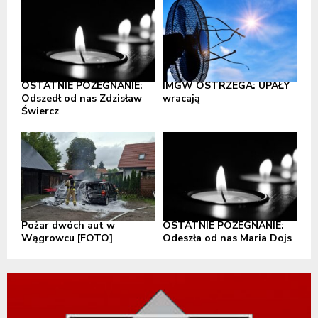
OSTATNIE POŻEGNANIE:
IMGW OSTRZEGA: UPAŁY
Odszedł od nas Zdzisław
wracają
Świercz
Pożar dwóch aut w
OSTATNIE POŻEGNANIE:
Wągrowcu [FOTO]
Odeszła od nas Maria Dojs