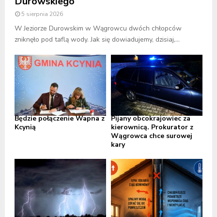
Durowskiego
5 sierpnia 2026
W Jeziorze Durowskim w Wągrowcu dwóch chłopców
zniknęło pod taflą wody. Jak się dowiadujemy, dzisiaj,...
Będzie połączenie Wapna z
Pijany obcokrajowiec za
Kcynią
kierownicą. Prokurator z
Wągrowca chce surowej
kary