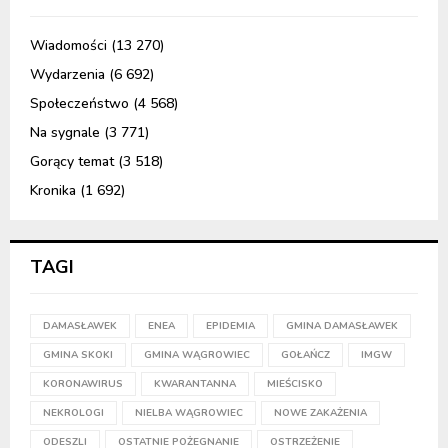
Wiadomości
(13 270)
Wydarzenia
(6 692)
Społeczeństwo
(4 568)
Na sygnale
(3 771)
Gorący temat
(3 518)
Kronika
(1 692)
TAGI
DAMASŁAWEK
ENEA
EPIDEMIA
GMINA DAMASŁAWEK
GMINA SKOKI
GMINA WĄGROWIEC
GOŁAŃCZ
IMGW
KORONAWIRUS
KWARANTANNA
MIEŚCISKO
NEKROLOGI
NIELBA WĄGROWIEC
NOWE ZAKAŻENIA
ODESZLI
OSTATNIE POŻEGNANIE
OSTRZEŻENIE