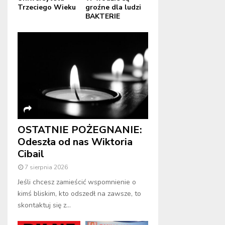
Trzeciego Wieku
groźne dla ludzi
BAKTERIE
OSTATNIE POŻEGNANIE:
Odeszła od nas Wiktoria
Cibail
7 sierpnia 2026
Jeśli chcesz zamieścić wspomnienie o
kimś bliskim, kto odszedł na zawsze, to
skontaktuj się z...