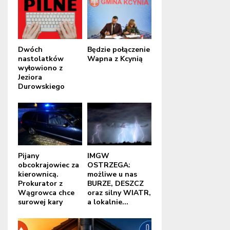
Dwóch
Będzie połączenie
nastolatków
Wapna z Kcynią
wyłowiono z
Jeziora
Durowskiego
Pijany
IMGW
obcokrajowiec za
OSTRZEGA:
kierownicą.
możliwe u nas
Prokurator z
BURZE, DESZCZ
Wągrowca chce
oraz silny WIATR,
surowej kary
a lokalnie...