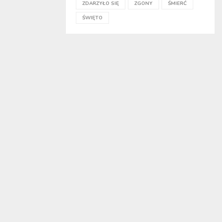
ZDARZYŁO SIĘ
ZGONY
ŚMIERĆ
ŚWIĘTO