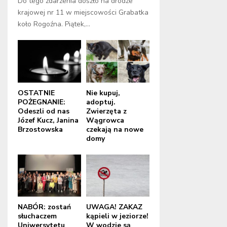
Do tego zdarzenia doszło na drodze
krajowej nr 11 w miejscowości Grabatka
koło Rogoźna. Piątek,...
OSTATNIE
Nie kupuj,
POŻEGNANIE:
adoptuj.
Odeszli od nas
Zwierzęta z
Józef Kucz, Janina
Wągrowca
Brzostowska
czekają na nowe
domy
NABÓR: zostań
UWAGA! ZAKAZ
słuchaczem
kąpieli w jeziorze!
Uniwersytetu
W wodzie są