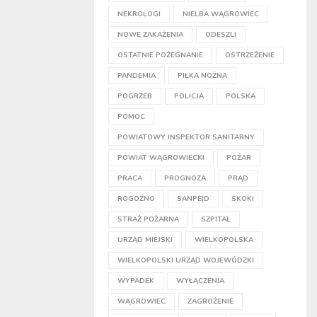
NEKROLOGI
NIELBA WĄGROWIEC
NOWE ZAKAŻENIA
ODESZLI
OSTATNIE POŻEGNANIE
OSTRZEŻENIE
PANDEMIA
PIŁKA NOŻNA
POGRZEB
POLICJA
POLSKA
POMOC
POWIATOWY INSPEKTOR SANITARNY
POWIAT WĄGROWIECKI
POŻAR
PRACA
PROGNOZA
PRĄD
ROGOŹNO
SANPEID
SKOKI
STRAŻ POŻARNA
SZPITAL
URZĄD MIEJSKI
WIELKOPOLSKA
WIELKOPOLSKI URZĄD WOJEWÓDZKI
WYPADEK
WYŁĄCZENIA
WĄGROWIEC
ZAGROŻENIE