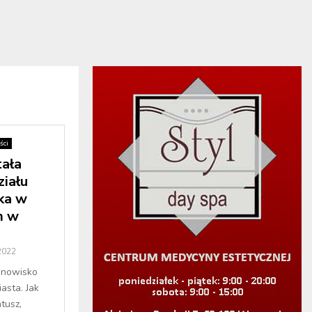
ści
tała
iału
ka w
m w
2022
tanowisko
asta. Jak
tusz,