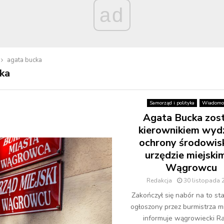
ad
agata bucka
ka
Samorząd i polityka
Wiadomo
Agata Bucka zos
kierownikiem wydz
ochrony środowis
urzędzie miejski
Wągrowcu
Redakcja
30 listopada 
Zakończył się nabór na to s
ogłoszony przez burmistrza mi
informuje wągrowiecki Ra