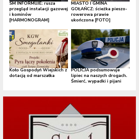
SM INFORMUJE: rusza
MIASTO I GMINA
przegląd instalacji gazowej
GOŁAŃCZ: ścieżka pieszo-
i kominów
rowerowa prawie
[HARMONOGRAM]
ukończona [FOTO]
Koło Gospodyń Wiejskich z
POLICJA podsumowuje
dotacją od marszałka
lipiec na naszych drogach.
Śmierć, wypadki i pijani