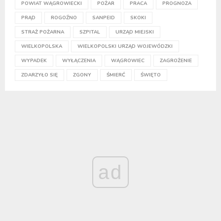
POWIAT WĄGROWIECKI
POŻAR
PRACA
PROGNOZA
PRĄD
ROGOŹNO
SANPEID
SKOKI
STRAŻ POŻARNA
SZPITAL
URZĄD MIEJSKI
WIELKOPOLSKA
WIELKOPOLSKI URZĄD WOJEWÓDZKI
WYPADEK
WYŁĄCZENIA
WĄGROWIEC
ZAGROŻENIE
ZDARZYŁO SIĘ
ZGONY
ŚMIERĆ
ŚWIĘTO
ad