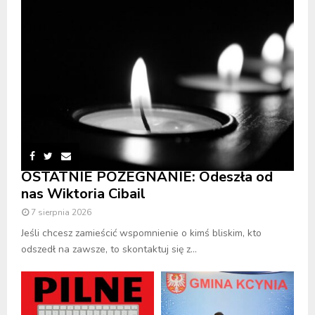
OSTATNIE POŻEGNANIE: Odeszła od
nas Wiktoria Cibail
7 sierpnia 2026
Jeśli chcesz zamieścić wspomnienie o kimś bliskim, kto
odszedł na zawsze, to skontaktuj się z...