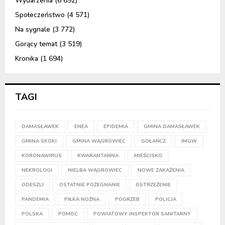
Wydarzenia
(6 692)
Społeczeństwo
(4 571)
Na sygnale
(3 772)
Gorący temat
(3 519)
Kronika
(1 694)
TAGI
DAMASŁAWEK
ENEA
EPIDEMIA
GMINA DAMASŁAWEK
GMINA SKOKI
GMINA WĄGROWIEC
GOŁAŃCZ
IMGW
KORONAWIRUS
KWARANTANNA
MIEŚCISKO
NEKROLOGI
NIELBA WĄGROWIEC
NOWE ZAKAŻENIA
ODESZLI
OSTATNIE POŻEGNANIE
OSTRZEŻENIE
PANDEMIA
PIŁKA NOŻNA
POGRZEB
POLICJA
POLSKA
POMOC
POWIATOWY INSPEKTOR SANITARNY