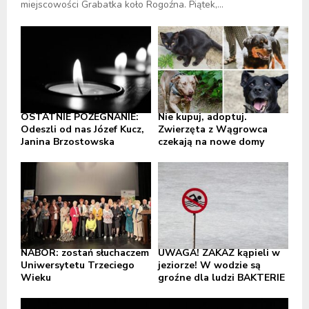
miejscowości Grabatka koło Rogoźna. Piątek,...
OSTATNIE POŻEGNANIE:
Nie kupuj, adoptuj.
Odeszli od nas Józef Kucz,
Zwierzęta z Wągrowca
Janina Brzostowska
czekają na nowe domy
NABÓR: zostań słuchaczem
UWAGA! ZAKAZ kąpieli w
Uniwersytetu Trzeciego
jeziorze! W wodzie są
Wieku
groźne dla ludzi BAKTERIE