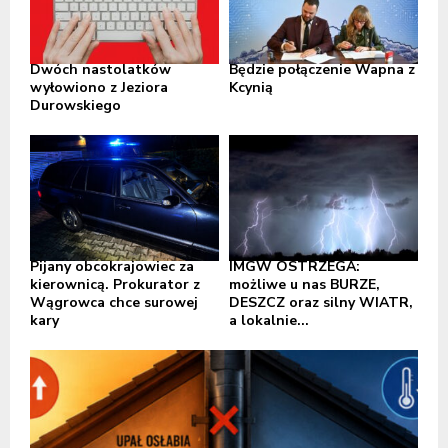
Dwóch nastolatków
Będzie połączenie Wapna z
wyłowiono z Jeziora
Kcynią
Durowskiego
Pijany obcokrajowiec za
IMGW OSTRZEGA:
kierownicą. Prokurator z
możliwe u nas BURZE,
Wągrowca chce surowej
DESZCZ oraz silny WIATR,
kary
a lokalnie...