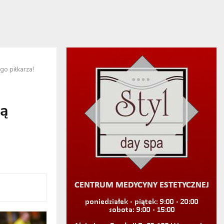
o piłkarza!
ą