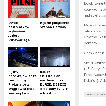
Dzięki temu t
kolejkach, z 
nad strefą s
Dwóch
Będzie połączenie
Miłosz Bryle
nastolatków
Wapna z Kcynią
lata i w swo
wyłowiono z
Jeziora
Gniezno. Na 
Durowskiego
pomocy.
Górnik Konin 
Skład Nielby:
(17′ Patryk S
Pijany
IMGW
Przemysław Li
obcokrajowiec za
OSTRZEGA:
kierownicą.
możliwe u nas
Kubiński), Ad
Prokurator z
BURZE, DESZCZ
Wągrowca chce
oraz silny WIATR,
surowej kary
a lokalnie...
GÓRNIK KONIN