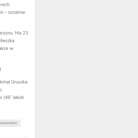
erech
i – ostatnie
sezonu. Ma 23
Mieszka
akże w
)
ichał Gruszka
i,
i (46′ Jakub
ĄGROWIEC