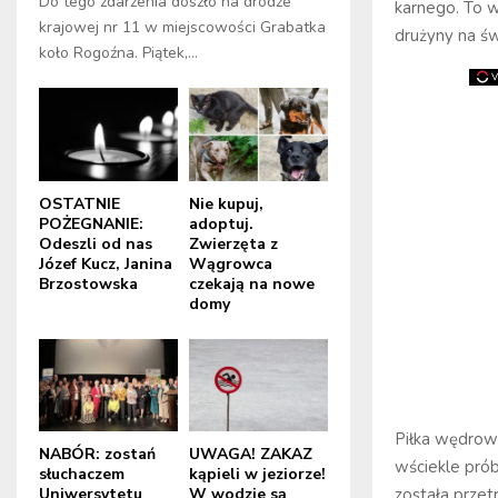
Do tego zdarzenia doszło na drodze
karnego. To w
krajowej nr 11 w miejscowości Grabatka
drużyny na św
koło Rogoźna. Piątek,...
OSTATNIE
Nie kupuj,
POŻEGNANIE:
adoptuj.
Odeszli od nas
Zwierzęta z
Józef Kucz, Janina
Wągrowca
Brzostowska
czekają na nowe
domy
Piłka wędrow
NABÓR: zostań
UWAGA! ZAKAZ
wściekle prób
słuchaczem
kąpieli w jeziorze!
Uniwersytetu
W wodzie są
została przet