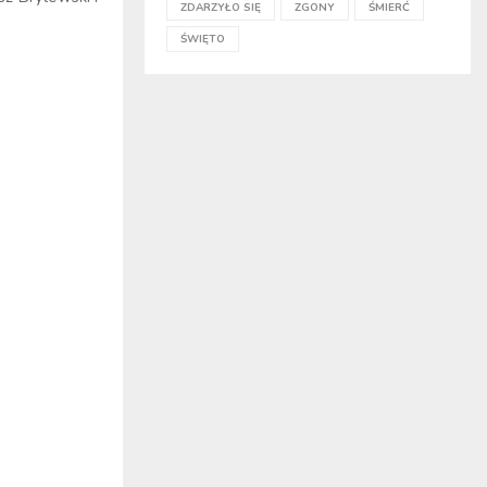
ZDARZYŁO SIĘ
ZGONY
ŚMIERĆ
ŚWIĘTO