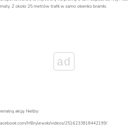
armaty. Z około 25 metrów trafił w samo okienko bramki.
ad
enalną akcję Nielby:
.facebook.com/MBrylewski/videos/2516233818442199/