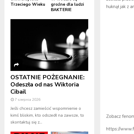
Trzeciego Wieku
groźne dla ludzi
huknął jak z 
BAKTERIE
OSTATNIE POŻEGNANIE:
Odeszła od nas Wiktoria
Cibail
7 sierpnia 2026
Jeśli chcesz zamieścić wspomnienie o
kimś bliskim, kto odszedł na zawsze, to
Zobacz fenom
skontaktuj się z...
https://www