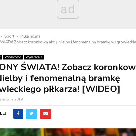
ad
Sport
Piłka nożna
IATA! Zobacz koronkową akcję Nielby i fenomenalną bramkę wągrowieckieg
t
Wiadomości
Wydarzenia
ONY ŚWIATA! Zobacz koronkow
Nielby i fenomenalną bramkę
ieckiego piłkarza! [WIDEO]
sierpnia 2019
EJ!