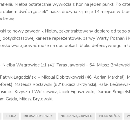
rafieniu Nielba ostatecznie wywiozła z Konina jeden punkt. Po czt
dorobkiem dwóch „oczek”, nasza drużyna zajmuje 14 miejsce w tabel
padkową.
wski to nowy zawodnik Nielby, zakontraktowany dopiero od tego 
jej dotychczasowej karierze reprezentował barwy Warty Poznań i 
boisku występować może na obu bokach bloku defensywnego, a t
– Nielba Wągrowiec 1:1 (41′ Taras Jaworski – 64′ Miłosz Brylewski
 Patryk Łagodziński – Mikołaj Dobrzykowski (46′ Adrian Marchel), M
oforek), Mateusz Rocławski (82′ Łukasz Iskrzyński), Rafał Leśniewsk
siecki, Krzysztof Wolkiewicz, Jacek Figaszewski, Damian Śmigielsk
am Gajda, Miłosz Brylewski.
III LIGA
MIŁOSZ BRYLEWSKI
NIELBA WĄGROWIEC
PIŁKA NOŻNA
W