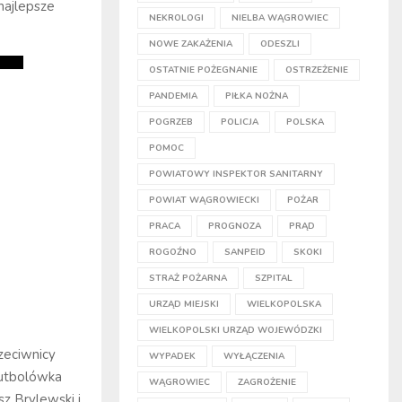
 najlepsze
NEKROLOGI
NIELBA WĄGROWIEC
NOWE ZAKAŻENIA
ODESZLI
OSTATNIE POŻEGNANIE
OSTRZEŻENIE
PANDEMIA
PIŁKA NOŻNA
POGRZEB
POLICJA
POLSKA
POMOC
POWIATOWY INSPEKTOR SANITARNY
POWIAT WĄGROWIECKI
POŻAR
PRACA
PROGNOZA
PRĄD
ROGOŹNO
SANPEID
SKOKI
STRAŻ POŻARNA
SZPITAL
URZĄD MIEJSKI
WIELKOPOLSKA
WIELKOPOLSKI URZĄD WOJEWÓDZKI
zeciwnicy
WYPADEK
WYŁĄCZENIA
 futbolówka
WĄGROWIEC
ZAGROŻENIE
z Brylewski i