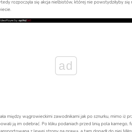
tedy rozpoczęła się akcja nielbistów, której nie powstydziłyby się
iecie.
ad
ała między wągrowieckimi zawodnikami jak po sznurku, mimo iż pr
owali ją im odebrać. Po kliku podaniach przed linią pola karnego,
ransportowana z lewej strony na prawą, a tam dopadł do niej Miłos