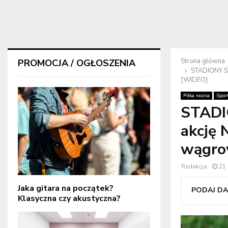
Strona główna
PROMOCJA / OGŁOSZENIA
STADIONY ŚW
[WIDEO]
Piłka nożna
Spor
STADI
akcję 
wągrow
Redakcja
21 
Jaka gitara na początek?
PODAJ DAL
Klasyczna czy akustyczna?