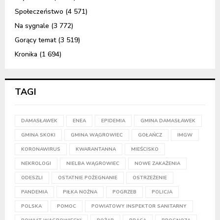
Społeczeństwo
(4 571)
Na sygnale
(3 772)
Gorący temat
(3 519)
Kronika
(1 694)
TAGI
DAMASŁAWEK
ENEA
EPIDEMIA
GMINA DAMASŁAWEK
GMINA SKOKI
GMINA WĄGROWIEC
GOŁAŃCZ
IMGW
KORONAWIRUS
KWARANTANNA
MIEŚCISKO
NEKROLOGI
NIELBA WĄGROWIEC
NOWE ZAKAŻENIA
ODESZLI
OSTATNIE POŻEGNANIE
OSTRZEŻENIE
PANDEMIA
PIŁKA NOŻNA
POGRZEB
POLICJA
POLSKA
POMOC
POWIATOWY INSPEKTOR SANITARNY