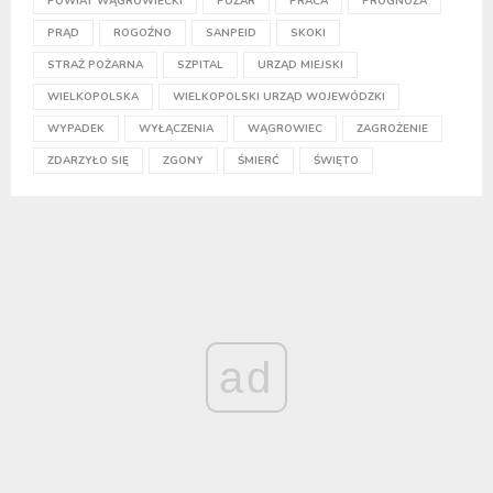
POWIAT WĄGROWIECKI
POŻAR
PRACA
PROGNOZA
PRĄD
ROGOŹNO
SANPEID
SKOKI
STRAŻ POŻARNA
SZPITAL
URZĄD MIEJSKI
WIELKOPOLSKA
WIELKOPOLSKI URZĄD WOJEWÓDZKI
WYPADEK
WYŁĄCZENIA
WĄGROWIEC
ZAGROŻENIE
ZDARZYŁO SIĘ
ZGONY
ŚMIERĆ
ŚWIĘTO
ad