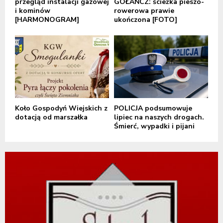
przegląd instalacji gazowej
GOŁAŃCZ: ścieżka pieszo-
i kominów
rowerowa prawie
[HARMONOGRAM]
ukończona [FOTO]
Koło Gospodyń Wiejskich z
POLICJA podsumowuje
dotacją od marszałka
lipiec na naszych drogach.
Śmierć, wypadki i pijani