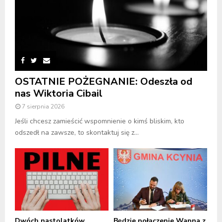
OSTATNIE POŻEGNANIE: Odeszła od
nas Wiktoria Cibail
7 sierpnia 2026
Jeśli chcesz zamieścić wspomnienie o kimś bliskim, kto
odszedł na zawsze, to skontaktuj się z...
Dwóch nastolatków
Będzie połączenie Wapna z