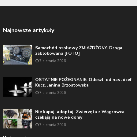
Najnowsze artykuły
Samochód osobowy ZMIAŻDŻONY. Droga
zablokowana [FOTO]
7 sierpnia 2026
OSTATNIE POŻEGNANIE: Odeszli od nas Józef
Kucz, Janina Brzostowska
7 sierpnia 2026
Nie kupuj, adoptuj. Zwierzęta z Wągrowca
czekają na nowe domy
7 sierpnia 2026