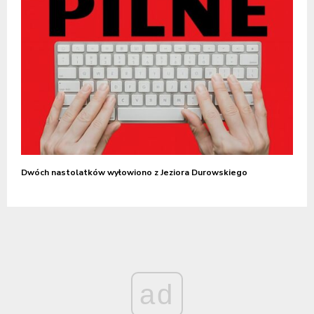
Dwóch nastolatków wyłowiono z Jeziora Durowskiego
ad