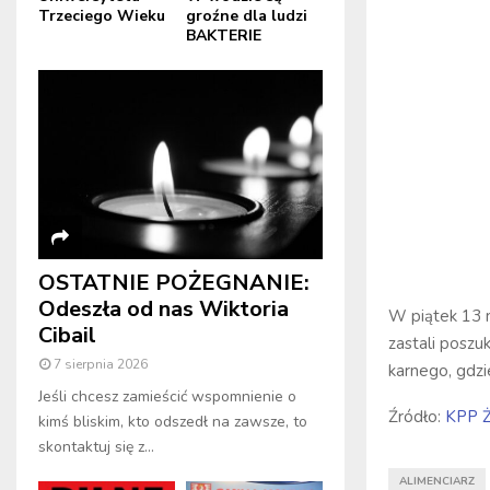
Trzeciego Wieku
groźne dla ludzi
BAKTERIE
OSTATNIE POŻEGNANIE:
Odeszła od nas Wiktoria
W piątek 13 m
Cibail
zastali poszu
7 sierpnia 2026
karnego, gdzi
Jeśli chcesz zamieścić wspomnienie o
Źródło:
KPP Ż
kimś bliskim, kto odszedł na zawsze, to
skontaktuj się z...
ALIMENCIARZ