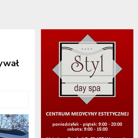
rywał