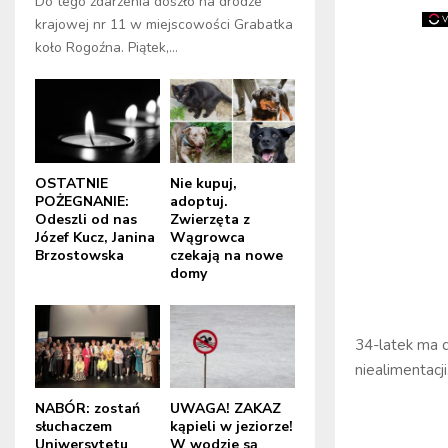
Do tego zdarzenia doszło na drodze
krajowej nr 11 w miejscowości Grabatka
koło Rogoźna. Piątek,...
OSTATNIE
Nie kupuj,
POŻEGNANIE:
adoptuj.
Odeszli od nas
Zwierzęta z
Józef Kucz, Janina
Wągrowca
Brzostowska
czekają na nowe
domy
34-latek ma 
niealimentacj
NABÓR: zostań
UWAGA! ZAKAZ
słuchaczem
kąpieli w jeziorze!
Uniwersytetu
W wodzie są