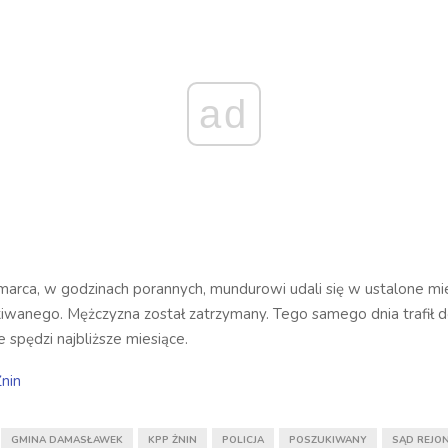
ad
arca, w godzinach porannych, mundurowi udali się w ustalone mie
kiwanego. Mężczyzna został zatrzymany. Tego samego dnia trafił d
e spędzi najbliższe miesiące.
nin
GMINA DAMASŁAWEK
KPP ŻNIN
POLICJA
POSZUKIWANY
SĄD REJO