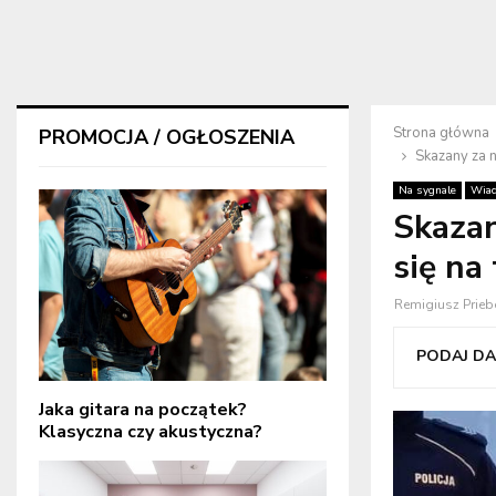
Strona główna
PROMOCJA / OGŁOSZENIA
Skazany za 
Na sygnale
Wiad
Skazan
się na
Remigiusz Prieb
PODAJ DAL
Jaka gitara na początek?
Klasyczna czy akustyczna?