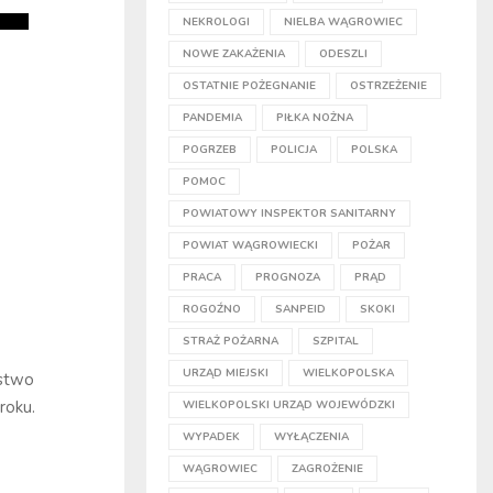
NEKROLOGI
NIELBA WĄGROWIEC
NOWE ZAKAŻENIA
ODESZLI
OSTATNIE POŻEGNANIE
OSTRZEŻENIE
PANDEMIA
PIŁKA NOŻNA
POGRZEB
POLICJA
POLSKA
POMOC
POWIATOWY INSPEKTOR SANITARNY
POWIAT WĄGROWIECKI
POŻAR
PRACA
PROGNOZA
PRĄD
ROGOŹNO
SANPEID
SKOKI
STRAŻ POŻARNA
SZPITAL
URZĄD MIEJSKI
WIELKOPOLSKA
pstwo
roku.
WIELKOPOLSKI URZĄD WOJEWÓDZKI
WYPADEK
WYŁĄCZENIA
WĄGROWIEC
ZAGROŻENIE