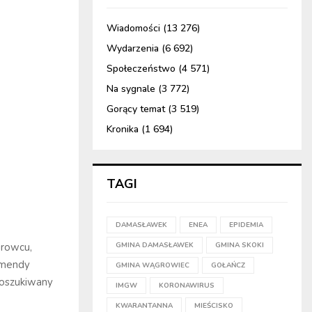
Wiadomości
(13 276)
Wydarzenia
(6 692)
Społeczeństwo
(4 571)
Na sygnale
(3 772)
Gorący temat
(3 519)
Kronika
(1 694)
TAGI
DAMASŁAWEK
ENEA
EPIDEMIA
growcu,
GMINA DAMASŁAWEK
GMINA SKOKI
Komendy
GMINA WĄGROWIEC
GOŁAŃCZ
poszukiwany
IMGW
KORONAWIRUS
KWARANTANNA
MIEŚCISKO