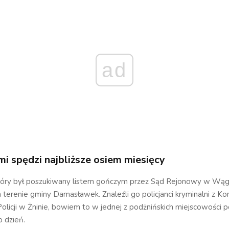
ad
mi spędzi najbliższe osiem miesięcy
tóry był poszukiwany listem gończym przez Sąd Rejonowy w Wą
a terenie gminy Damasławek. Znaleźli go policjanci kryminalni z 
licji w Żninie, bowiem to w jednej z podżnińskich miejscowości 
o dzień.