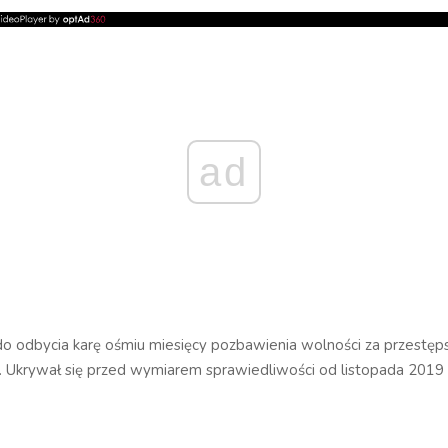
ad
do odbycia karę ośmiu miesięcy pozbawienia wolności za przestę
i. Ukrywał się przed wymiarem sprawiedliwości od listopada 2019 