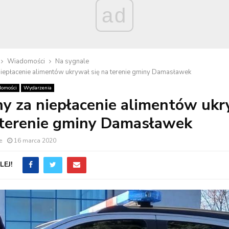
ad
Wiadomości
Na sygnale
niepłacenie alimentów ukrywał się na terenie gminy Damasławek
omości
Wydarzenia
y za niepłacenie alimentów uk
 terenie gminy Damasławek
e
16 marca 2020
EJ!