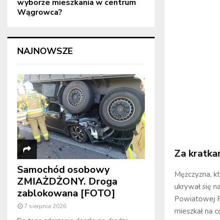
wyborze mieszkania w centrum
Wągrowca?
NAJNOWSZE
Za kratka
Samochód osobowy
Mężczyzna, k
ZMIAŻDŻONY. Droga
ukrywał się n
zablokowana [FOTO]
Powiatowej Po
7 sierpnia 2026
mieszkał na c