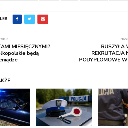
EJ!
TYKUŁ
NAS
TAMI MIESIĘCZNYMI?
RUSZYŁA 
lkopolskie będą
REKRUTACJA 
eniądze
PODYPLOMOWE W 
AKŻE