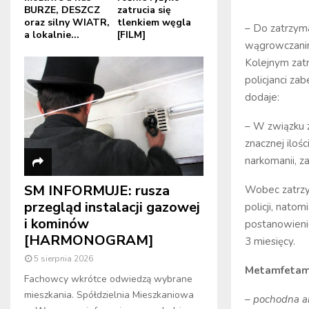
BURZE, DESZCZ
zatrucia się
oraz silny WIATR,
tlenkiem węgla
– Do zatrzym
a lokalnie...
[FILM]
wągrowczanin
Kolejnym zat
policjanci za
dodaje:
– W związku z
znacznej iloś
narkomanii, z
SM INFORMUJE: rusza
Wobec zatrzy
przegląd instalacji gazowej
policji, nato
i kominów
postanowien
[HARMONOGRAM]
3 miesięcy.
5 sierpnia 2026
Metamfetam
Fachowcy wkrótce odwiedzą wybrane
mieszkania. Spółdzielnia Mieszkaniowa
– pochodna am