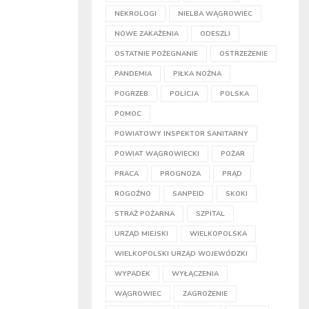
NEKROLOGI
NIELBA WĄGROWIEC
NOWE ZAKAŻENIA
ODESZLI
OSTATNIE POŻEGNANIE
OSTRZEŻENIE
PANDEMIA
PIŁKA NOŻNA
POGRZEB
POLICJA
POLSKA
POMOC
POWIATOWY INSPEKTOR SANITARNY
POWIAT WĄGROWIECKI
POŻAR
PRACA
PROGNOZA
PRĄD
ROGOŹNO
SANPEID
SKOKI
STRAŻ POŻARNA
SZPITAL
URZĄD MIEJSKI
WIELKOPOLSKA
WIELKOPOLSKI URZĄD WOJEWÓDZKI
WYPADEK
WYŁĄCZENIA
WĄGROWIEC
ZAGROŻENIE