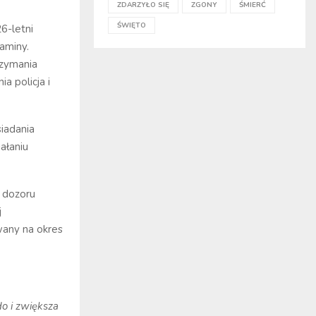
ZDARZYŁO SIĘ
ZGONY
ŚMIERĆ
ŚWIĘTO
6-letni
aminy.
rzymania
a policja i
iadania
ałaniu
 dozoru
j
any na okres
o i zwiększa