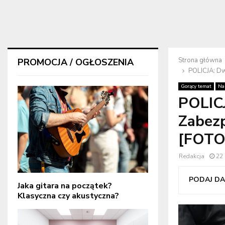
Strona główna
PROMOCJA / OGŁOSZENIA
POLICJA: Dw
Gorący temat
Na
POLIC
Zabezp
[FOTO
Redakcja
22 
PODAJ DAL
Jaka gitara na początek?
Klasyczna czy akustyczna?