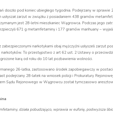
ań doszło pod koniec ubiegłego tygodnia. Podejrzany w sprawie 2
 usłyszał zarzut w związku z posiadaniem 438 gramów metamfet
rzymanym jest 28-letni mieszkaniec Wągrowca. Podczas jego zat
bezpieczyli 671 g metamfetaminy i 177 gramów marihuany – wyjaśni
 zabezpieczonymi narkotykami obaj mężczyźni usłyszeli zarzut pos
ci narkotyków. To przestępstwo z art 62 ust. 2 Ustawy o przeciwdzi
agrożone karą od roku do 10 lat pozbawienia wolności.
manego 26-latka, zastosowano środek zapobiegawczy w postaci
miast podejrzany 28-latek na wniosek policji i Prokuratury Rejonowe
iem Sądu Rejonowego w Wągrowcu został tymczasowo aresztow
ina
fetaminy, działa pobudzająco, wprawia w euforię, podwyższa libid