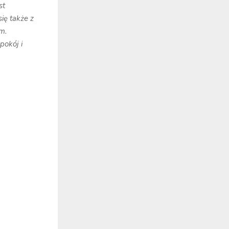
st
ię także z
m.
pokój i