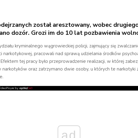
odejrzanych został aresztowany, wobec drugieg
no dozór. Grozi im do 10 lat pozbawienia wolno
wydziału kryminalnego wągrowieckiej policji, zajmujący się zwalczan
ci narkotykowej, pracowali nad sprawą udzielania środków psycho
 Efektem tej pracy było przeprowadzenie realizacji, w której zabe
narkotyków oraz zatrzymano dwie osoby, u których te narkotyki 
e.
ad