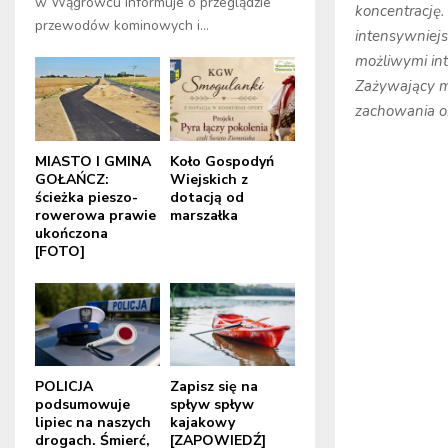
w Wągrowcu informuje o przeglądzie
koncentrację.
przewodów kominowych i...
intensywniejs
możliwymi in
Zażywający me
zachowania o
MIASTO I GMINA
Koło Gospodyń
GOŁAŃCZ:
Wiejskich z
ścieżka pieszo-
dotacją od
rowerowa prawie
marszałka
ukończona
[FOTO]
POLICJA
Zapisz się na
podsumowuje
spływ spływ
lipiec na naszych
kajakowy
drogach. Śmierć,
[ZAPOWIEDŹ]