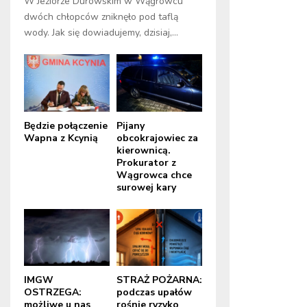
W Jeziorze Durowskim w Wągrowcu
dwóch chłopców zniknęło pod taflą
wody. Jak się dowiadujemy, dzisiaj,...
Będzie połączenie
Pijany
Wapna z Kcynią
obcokrajowiec za
kierownicą.
Prokurator z
Wągrowca chce
surowej kary
IMGW
STRAŻ POŻARNA:
OSTRZEGA:
podczas upałów
możliwe u nas
rośnie ryzyko