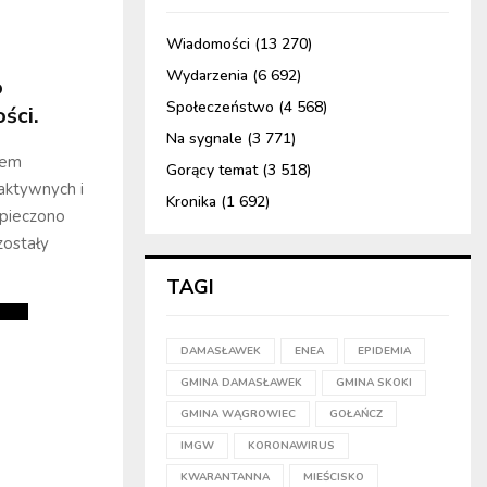
Wiadomości
(13 270)
Wydarzenia
(6 692)
o
Społeczeństwo
(4 568)
ści.
Na sygnale
(3 771)
iem
Gorący temat
(3 518)
aktywnych i
Kronika
(1 692)
zpieczono
zostały
TAGI
DAMASŁAWEK
ENEA
EPIDEMIA
GMINA DAMASŁAWEK
GMINA SKOKI
GMINA WĄGROWIEC
GOŁAŃCZ
IMGW
KORONAWIRUS
KWARANTANNA
MIEŚCISKO