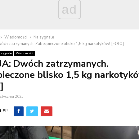
ad
Wiadomości
Na sygnale
óch zatrzymanych. Zabezpieczone blisko 1,5 kg narkotyków! [FOTO]
 sygnale
Wiadomości
JA: Dwóch zatrzymanych.
ieczone blisko 1,5 kg narkotyk
]
stycznia 2025
EJ!