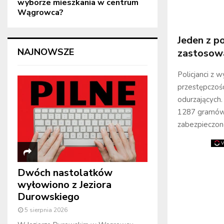
wyborze mieszkania w centrum
Wągrowca?
Jeden z p
NAJNOWSZE
zastosowa
Policjanci z 
przestępczoś
odurzających.
1287 gramów 
zabezpieczon
Dwóch nastolatków
wyłowiono z Jeziora
Durowskiego
5 sierpnia 2026