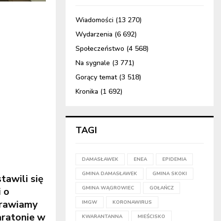
Wiadomości
(13 270)
Wydarzenia
(6 692)
Społeczeństwo
(4 568)
Na sygnale
(3 771)
Gorący temat
(3 518)
Kronika
(1 692)
TAGI
DAMASŁAWEK
ENEA
EPIDEMIA
GMINA DAMASŁAWEK
GMINA SKOKI
awili się
GMINA WĄGROWIEC
GOŁAŃCZ
 o
prawiamy
IMGW
KORONAWIRUS
aratonie w
KWARANTANNA
MIEŚCISKO