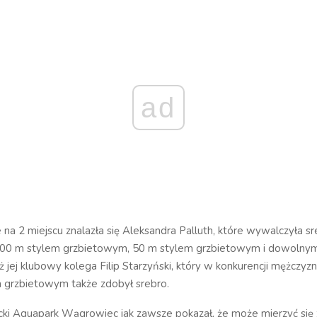
ad
e na 2 miejscu znalazła się Aleksandra Palluth, które wywalczyła s
100 m stylem grzbietowym, 50 m stylem grzbietowym i dowolny
ż jej klubowy kolega Filip Starzyński, który w konkurencji mężczyz
 grzbietowym także zdobył srebro.
cki Aquapark Wągrowiec jak zawsze pokazał, że może mierzyć się 