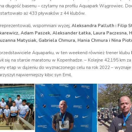
na długość basenu – czytamy na profilu Aquapark Wągrowiec. Do
tartowało aż 433 pływaków z 44 klubów.
reprezentowali, wspomniani wyżej,
Aleksandra Palluth
i
Filip 
akarewicz, Adam Paszek, Aleksander Łatka, Laura Paczesna, 
uzanna Matysiak, Gabriela Chmura, Hania Chmura i Nina Piot
ą przedstawiciele Aquaparku, w ten weekend również trener klubu
ił się na starcie maratonu w Kopenhadze. – Kolejne 42,195 km za 
ępny etap w dążeniu do wyznaczonego celu na rok 2022 – wyznaje
zyszył najwierniejszy kibic syn Emil.