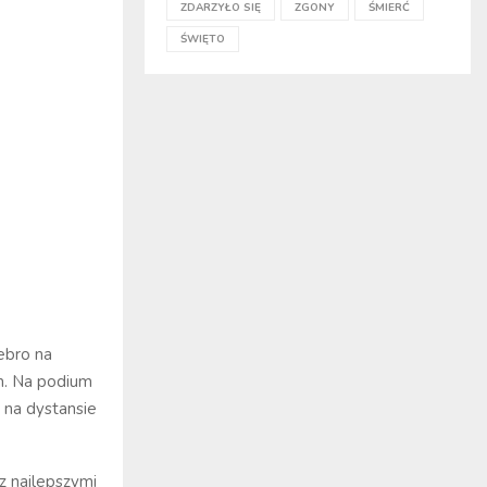
ZDARZYŁO SIĘ
ZGONY
ŚMIERĆ
ŚWIĘTO
rebro na
m. Na podium
n na dystansie
z najlepszymi