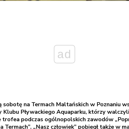
ad
 sobotę na Termach Maltańskich w Poznaniu wst
 Klubu Pływackiego Aquaparku, którzy walczyli
e trofea podczas ogólnopolskich zawodów „Po
a Termach”. „Nasz człowiek” pobiegł także w m