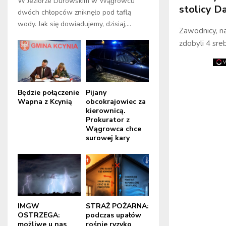
W Jeziorze Durowskim w Wągrowcu
stolicy Da
dwóch chłopców zniknęło pod taflą
wody. Jak się dowiadujemy, dzisiaj,...
Zawodnicy, na
zdobyli 4 sre
Będzie połączenie
Pijany
Wapna z Kcynią
obcokrajowiec za
kierownicą.
Prokurator z
Wągrowca chce
surowej kary
IMGW
STRAŻ POŻARNA:
OSTRZEGA:
podczas upałów
możliwe u nas
rośnie ryzyko