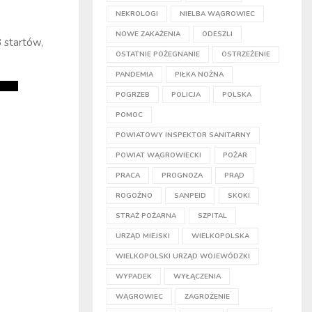
NEKROLOGI
NIELBA WĄGROWIEC
NOWE ZAKAŻENIA
ODESZLI
 startów,
OSTATNIE POŻEGNANIE
OSTRZEŻENIE
PANDEMIA
PIŁKA NOŻNA
POGRZEB
POLICJA
POLSKA
POMOC
POWIATOWY INSPEKTOR SANITARNY
POWIAT WĄGROWIECKI
POŻAR
PRACA
PROGNOZA
PRĄD
ROGOŹNO
SANPEID
SKOKI
STRAŻ POŻARNA
SZPITAL
URZĄD MIEJSKI
WIELKOPOLSKA
WIELKOPOLSKI URZĄD WOJEWÓDZKI
WYPADEK
WYŁĄCZENIA
WĄGROWIEC
ZAGROŻENIE