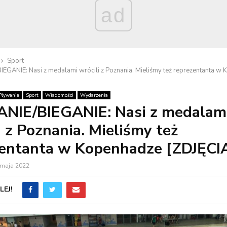
ad
Sport
EGANIE: Nasi z medalami wrócili z Poznania. Mieliśmy też reprezentanta w
Pływanie
Sport
Wiadomości
Wydarzenia
NIE/BIEGANIE: Nasi z medalam
i z Poznania. Mieliśmy też
zentanta w Kopenhadze [ZDJĘCI
 maja 2022
EJ!