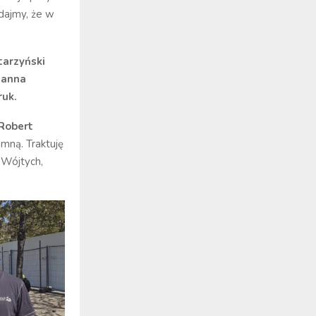
dajmy, że w
Starzyński
Hanna
ruk.
Robert
mną. Traktuję
 Wójtych,