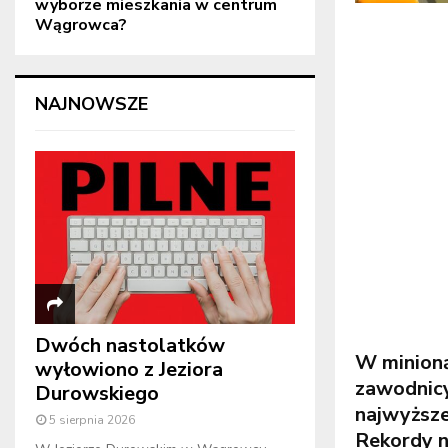
wyborze mieszkania w centrum
Wągrowca?
NAJNOWSZE
Dwóch nastolatków
W minioną
wyłowiono z Jeziora
zawodnicy
Durowskiego
najwyższ
5 sierpnia 2026
Rekordy n