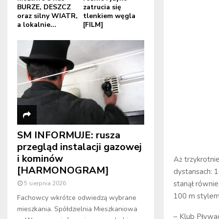
BURZE, DESZCZ
zatrucia się
oraz silny WIATR,
tlenkiem węgla
a lokalnie...
[FILM]
SM INFORMUJE: rusza
przegląd instalacji gazowej
i kominów
Aż trzykrotni
[HARMONOGRAM]
dystansach: 
stanął równie
5 sierpnia 2026
100 m stylem
Fachowcy wkrótce odwiedzą wybrane
mieszkania. Spółdzielnia Mieszkaniowa
– Klub Pływa