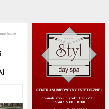
 Kopenhadze
i
A]