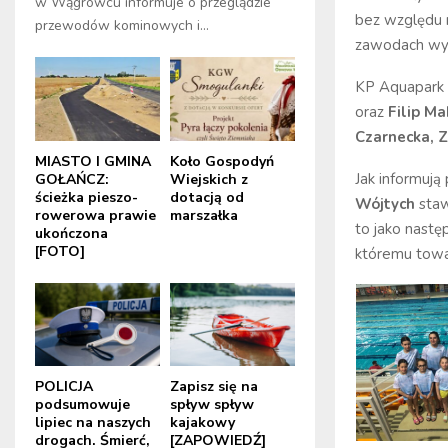
w Wągrowcu informuje o przeglądzie
bez względu 
przewodów kominowych i...
zawodach wys
KP Aquapark 
oraz
Filip M
Czarnecka, Z
MIASTO I GMINA
Koło Gospodyń
Jak informuj
GOŁAŃCZ:
Wiejskich z
ścieżka pieszo-
dotacją od
Wójtych
staw
rowerowa prawie
marszałka
to jako nast
ukończona
[FOTO]
któremu towar
POLICJA
Zapisz się na
podsumowuje
spływ spływ
lipiec na naszych
kajakowy
drogach. Śmierć,
[ZAPOWIEDŹ]