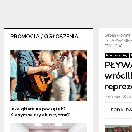
Strona główna
PROMOCJA / OGŁOSZENIA
PŁYWANIE/BI
[ZDJĘCIA]
Inne dyscypliny
PŁYWA
wrócil
repre
Redakcja
18
Jaka gitara na początek?
PODAJ DAL
Klasyczna czy akustyczna?