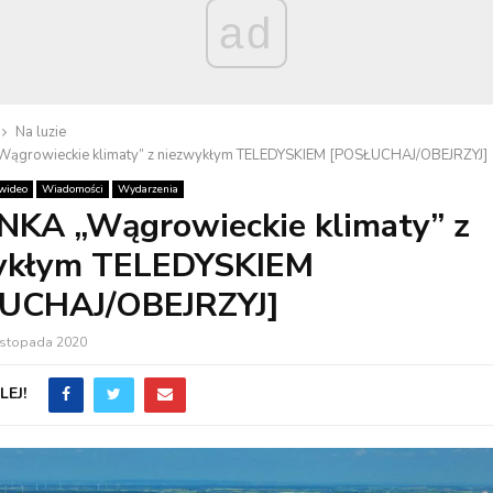
ad
Na luzie
Wągrowieckie klimaty” z niezwykłym TELEDYSKIEM [POSŁUCHAJ/OBEJRZYJ]
 wideo
Wiadomości
Wydarzenia
NKA „Wągrowieckie klimaty” z
ykłym TELEDYSKIEM
UCHAJ/OBEJRZYJ]
listopada 2020
EJ!