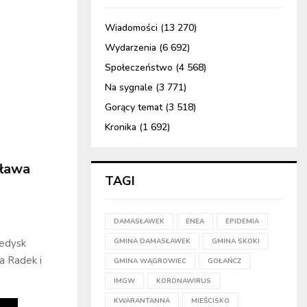
Wiadomości
(13 270)
Wydarzenia
(6 692)
Społeczeństwo
(4 568)
Na sygnale
(3 771)
Gorący temat
(3 518)
Kronika
(1 692)
ława
TAGI
DAMASŁAWEK
ENEA
EPIDEMIA
GMINA DAMASŁAWEK
GMINA SKOKI
ledysk
a Radek i
GMINA WĄGROWIEC
GOŁAŃCZ
IMGW
KORONAWIRUS
KWARANTANNA
MIEŚCISKO