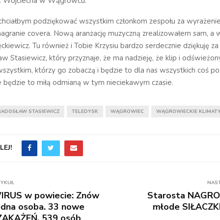
św. Wojciecha w Wągrowcu.
 chciałbym podziękować wszystkim członkom zespołu za wyrażeni
nagranie covera. Nową aranżację muzyczną zrealizowałem sam, a 
ckiewicz. Tu również i Tobie Krzysiu bardzo serdecznie dziękuję z
 Stasiewicz, który przyznaje, że ma nadzieję, że klip i odświeżo
szystkim, którzy go zobaczą i będzie to dla nas wszystkich coś p
e będzie to miłą odmianą w tym nieciekawym czasie.
RADOSŁAW STASIEWICZ
TELEDYSK
WĄGROWIEC
WĄGROWIECKIE KLIMAT
EJ!
TYKUŁ
NAS
RUS w powiecie: Znów
Starosta NAGRO
dna osoba. 33 nowe
młode SIŁACZKI
 ZAKAŻEŃ. 539 osób