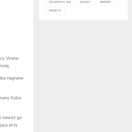
ZDARZYŁO SIĘ
ZGONY
ŚMIERĆ
ŚWIĘTO
icy. Wiele
yrodę.
stko nagrane
 znany Kuba
że nawet go
jący przy