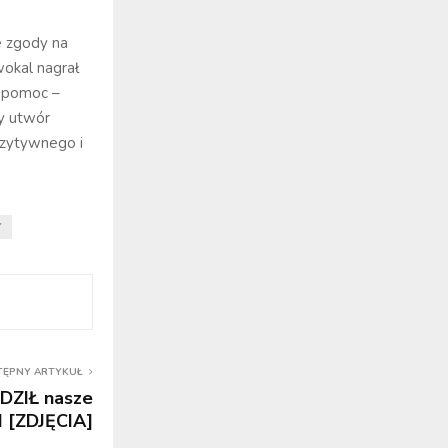
e zgody na
wokal nagrał
a pomoc –
ny utwór
ozytywnego i
Y
TĘPNY ARTYKUŁ
DZIŁ nasze
 [ZDJĘCIA]