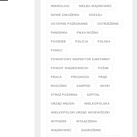
NEKROLOGI
NIELBA WĄGROWIEC
NOWE ZAKAŻENIA
ODESZLI
OSTATNIE POŻEGNANIE
OSTRZEŻENIE
PANDEMIA
PIŁKA NOŻNA
POGRZEB
POLICJA
POLSKA
POMOC
POWIATOWY INSPEKTOR SANITARNY
POWIAT WĄGROWIECKI
POŻAR
PRACA
PROGNOZA
PRĄD
ROGOŹNO
SANPEID
SKOKI
STRAŻ POŻARNA
SZPITAL
URZĄD MIEJSKI
WIELKOPOLSKA
WIELKOPOLSKI URZĄD WOJEWÓDZKI
WYPADEK
WYŁĄCZENIA
WĄGROWIEC
ZAGROŻENIE