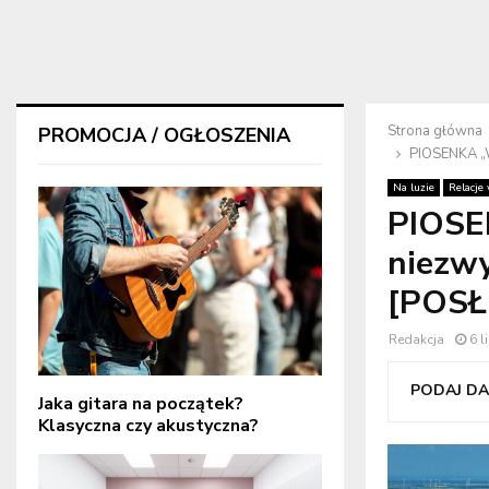
Strona główna
PROMOCJA / OGŁOSZENIA
PIOSENKA „
Na luzie
Relacje
PIOSE
niezw
[POSŁ
Redakcja
6 
PODAJ DAL
Jaka gitara na początek?
Klasyczna czy akustyczna?