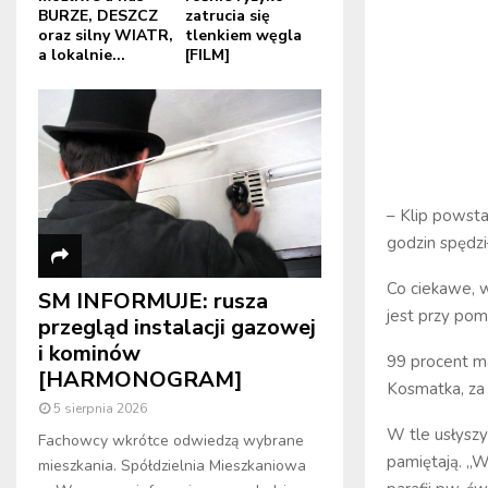
BURZE, DESZCZ
zatrucia się
oraz silny WIATR,
tlenkiem węgla
a lokalnie...
[FILM]
– Klip powsta
godzin spędzi
Co ciekawe, w
SM INFORMUJE: rusza
jest przy pom
przegląd instalacji gazowej
i kominów
99 procent ma
[HARMONOGRAM]
Kosmatka, za 
5 sierpnia 2026
W tle usłysz
Fachowcy wkrótce odwiedzą wybrane
pamiętają. „W
mieszkania. Spółdzielnia Mieszkaniowa