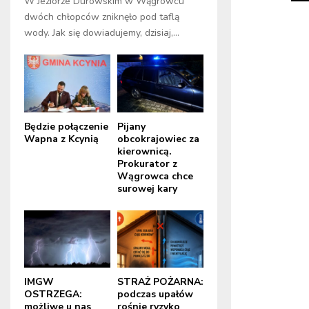
W Jeziorze Durowskim w Wągrowcu
dwóch chłopców zniknęło pod taflą
wody. Jak się dowiadujemy, dzisiaj,...
Będzie połączenie
Pijany
Wapna z Kcynią
obcokrajowiec za
kierownicą.
Prokurator z
Wągrowca chce
surowej kary
IMGW
STRAŻ POŻARNA:
OSTRZEGA:
podczas upałów
możliwe u nas
rośnie ryzyko