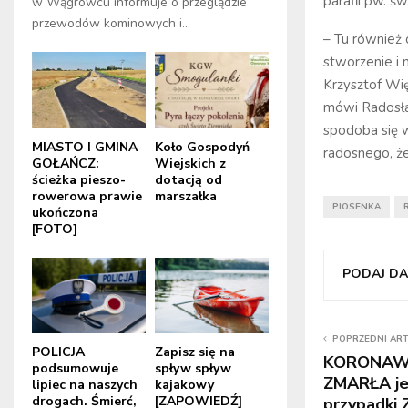
parafii pw. 
w Wągrowcu informuje o przeglądzie
przewodów kominowych i...
– Tu również
stworzenie i 
Krzysztof Wię
mówi Radosław
spodoba się w
MIASTO I GMINA
Koło Gospodyń
radosnego, ż
GOŁAŃCZ:
Wiejskich z
ścieżka pieszo-
dotacją od
rowerowa prawie
marszałka
PIOSENKA
ukończona
[FOTO]
PODAJ DAL
POPRZEDNI AR
POLICJA
Zapisz się na
KORONAWI
podsumowuje
spływ spływ
ZMARŁA je
lipiec na naszych
kajakowy
drogach. Śmierć,
[ZAPOWIEDŹ]
przypadki