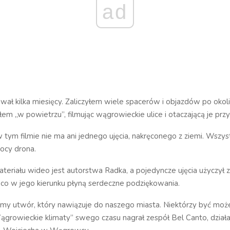
ad
wał kilka miesięcy. Zaliczyłem wiele spacerów i objazdów po okol
łem „w powietrzu”, filmując wągrowieckie ulice i otaczającą je prz
 tym filmie nie ma ani jednego ujęcia, nakręconego z ziemi. Wszy
ocy drona.
teriału wideo jest autorstwa Radka, a pojedyncze ujęcia użyczył
co w jego kierunku płyną serdeczne podziękowania.
ymy utwór, który nawiązuje do naszego miasta. Niektórzy być mo
ągrowieckie klimaty” swego czasu nagrał zespół Bel Canto, działa