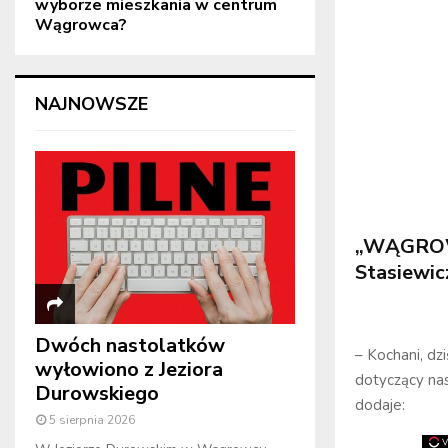
wyborze mieszkania w centrum
Wągrowca?
NAJNOWSZE
„WĄGROWI
Stasiewic
Dwóch nastolatków
– Kochani, dz
wyłowiono z Jeziora
dotyczący na
Durowskiego
dodaje:
5 sierpnia 2026