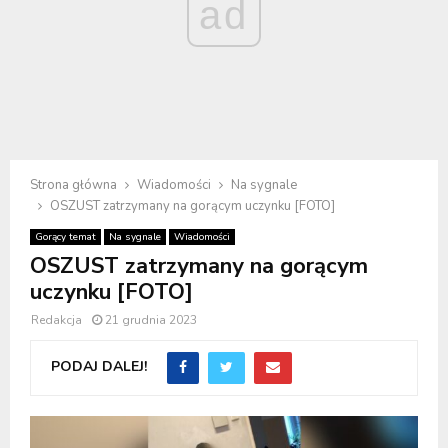
ad
Strona główna
Wiadomości
Na sygnale
OSZUST zatrzymany na gorącym uczynku [FOTO]
Gorący temat
Na sygnale
Wiadomości
OSZUST zatrzymany na gorącym
uczynku [FOTO]
Redakcja
21 grudnia 2023
PODAJ DALEJ!