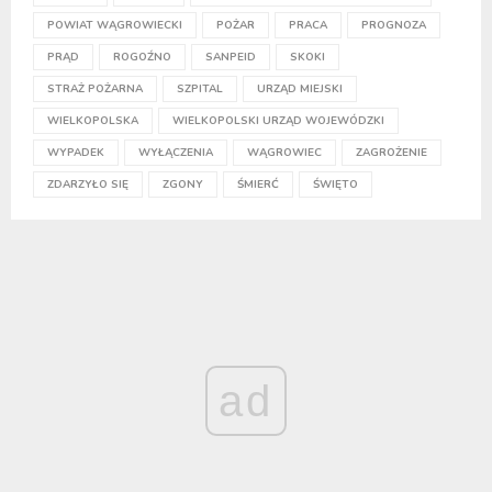
POWIAT WĄGROWIECKI
POŻAR
PRACA
PROGNOZA
PRĄD
ROGOŹNO
SANPEID
SKOKI
STRAŻ POŻARNA
SZPITAL
URZĄD MIEJSKI
WIELKOPOLSKA
WIELKOPOLSKI URZĄD WOJEWÓDZKI
WYPADEK
WYŁĄCZENIA
WĄGROWIEC
ZAGROŻENIE
ZDARZYŁO SIĘ
ZGONY
ŚMIERĆ
ŚWIĘTO
ad