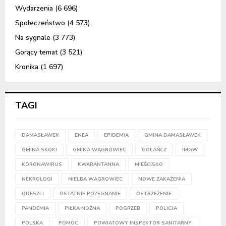
Wydarzenia
(6 696)
Społeczeństwo
(4 573)
Na sygnale
(3 773)
Gorący temat
(3 521)
Kronika
(1 697)
TAGI
DAMASŁAWEK
ENEA
EPIDEMIA
GMINA DAMASŁAWEK
GMINA SKOKI
GMINA WĄGROWIEC
GOŁAŃCZ
IMGW
KORONAWIRUS
KWARANTANNA
MIEŚCISKO
NEKROLOGI
NIELBA WĄGROWIEC
NOWE ZAKAŻENIA
ODESZLI
OSTATNIE POŻEGNANIE
OSTRZEŻENIE
PANDEMIA
PIŁKA NOŻNA
POGRZEB
POLICJA
POLSKA
POMOC
POWIATOWY INSPEKTOR SANITARNY