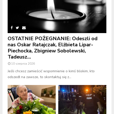
OSTATNIE POŻEGNANIE: Odeszli od
nas Oskar Ratajczak, Elżbieta Lipar-
Piechocka, Zbigniew Sobolewski,
Tadeusz...
10 sierpnia 2026
Jeśli chcesz zamieścić wspomnienie o kimś bliskim, kto
odszedł na zawsze, to skontaktuj się z...