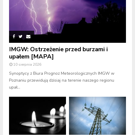
IMGW: Ostrzeżenie przed burzami i
upałem [MAPA]
10 sierpnia 2026
Synoptycy z Biura Prognoz Meteorologicznych IMGW w
Poznaniu przewidują dzisiaj na terenie naszego regionu
upał...