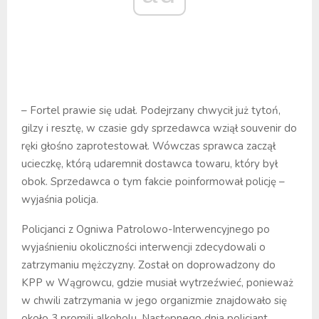
– Fortel prawie się udał. Podejrzany chwycił już tytoń,
gilzy i resztę, w czasie gdy sprzedawca wziął souvenir do
ręki głośno zaprotestował. Wówczas sprawca zaczął
ucieczkę, którą udaremnił dostawca towaru, który był
obok. Sprzedawca o tym fakcie poinformował policję –
wyjaśnia policja.
Policjanci z Ogniwa Patrolowo-Interwencyjnego po
wyjaśnieniu okoliczności interwencji zdecydowali o
zatrzymaniu mężczyzny. Został on doprowadzony do
KPP w Wągrowcu, gdzie musiał wytrzeźwieć, ponieważ
w chwili zatrzymania w jego organizmie znajdowało się
około 3 promili alkoholu. Następnego dnia policjant