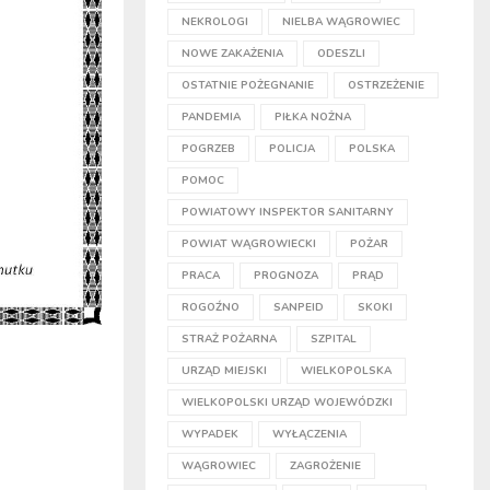
NEKROLOGI
NIELBA WĄGROWIEC
NOWE ZAKAŻENIA
ODESZLI
OSTATNIE POŻEGNANIE
OSTRZEŻENIE
PANDEMIA
PIŁKA NOŻNA
POGRZEB
POLICJA
POLSKA
POMOC
POWIATOWY INSPEKTOR SANITARNY
POWIAT WĄGROWIECKI
POŻAR
PRACA
PROGNOZA
PRĄD
ROGOŹNO
SANPEID
SKOKI
STRAŻ POŻARNA
SZPITAL
URZĄD MIEJSKI
WIELKOPOLSKA
WIELKOPOLSKI URZĄD WOJEWÓDZKI
WYPADEK
WYŁĄCZENIA
WĄGROWIEC
ZAGROŻENIE