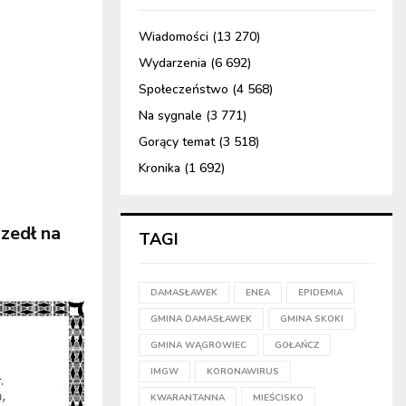
Wiadomości
(13 270)
Wydarzenia
(6 692)
Społeczeństwo
(4 568)
Na sygnale
(3 771)
Gorący temat
(3 518)
Kronika
(1 692)
szedł na
TAGI
DAMASŁAWEK
ENEA
EPIDEMIA
GMINA DAMASŁAWEK
GMINA SKOKI
GMINA WĄGROWIEC
GOŁAŃCZ
IMGW
KORONAWIRUS
KWARANTANNA
MIEŚCISKO