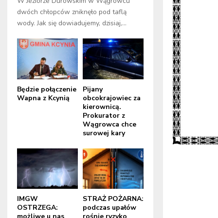
W Jeziorze Durowskim w Wągrowcu
dwóch chłopców zniknęło pod taflą
wody. Jak się dowiadujemy, dzisiaj,...
Będzie połączenie
Pijany
Wapna z Kcynią
obcokrajowiec za
kierownicą.
Prokurator z
Wągrowca chce
surowej kary
IMGW
STRAŻ POŻARNA:
OSTRZEGA:
podczas upałów
możliwe u nas
rośnie ryzyko