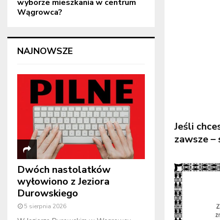
wyborze mieszkania w centrum
Wągrowca?
NAJNOWSZE
Jeśli chc
zawsze – s
Dwóch nastolatków
wyłowiono z Jeziora
Durowskiego
5 sierpnia 2026