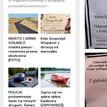
w Wągrowcu informuje o przeglądzie
przewodów kominowych i...
MIASTO I GMINA
Koło Gospodyń
GOŁAŃCZ:
Wiejskich z
ścieżka pieszo-
dotacją od
rowerowa prawie
marszałka
ukończona
[FOTO]
POLICJA
Zapisz się na
podsumowuje
spływ spływ
lipiec na naszych
kajakowy
drogach. Śmierć,
[ZAPOWIEDŹ]