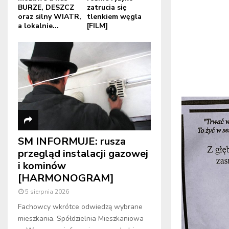
BURZE, DESZCZ
zatrucia się
oraz silny WIATR,
tlenkiem węgla
a lokalnie...
[FILM]
SM INFORMUJE: rusza
przegląd instalacji gazowej
i kominów
[HARMONOGRAM]
5 sierpnia 2026
Fachowcy wkrótce odwiedzą wybrane
mieszkania. Spółdzielnia Mieszkaniowa