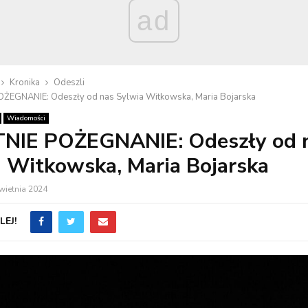
ad
Kronika
Odeszli
ŻEGNANIE: Odeszły od nas Sylwia Witkowska, Maria Bojarska
Wiadomości
NIE POŻEGNANIE: Odeszły od 
 Witkowska, Maria Bojarska
wietnia 2024
EJ!