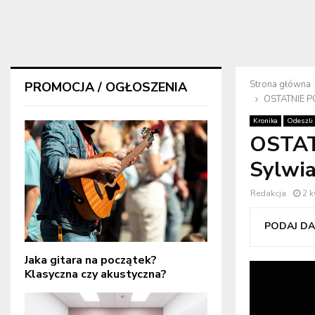
Strona główna
PROMOCJA / OGŁOSZENIA
OSTATNIE PO
Kronika
Odeszli
OSTAT
Sylwia
Redakcja
2 k
PODAJ DAL
Jaka gitara na początek?
Klasyczna czy akustyczna?