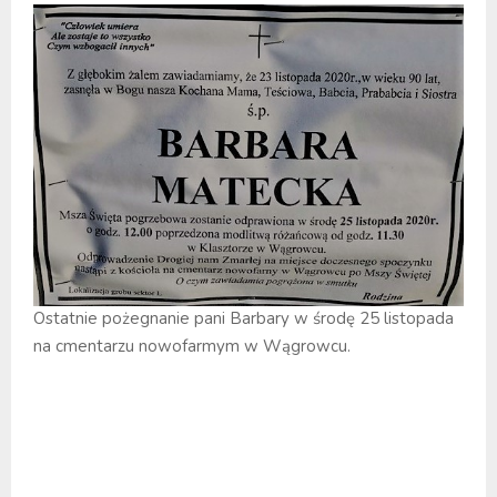
Ostatnie pożegnanie pani Barbary w środę 25 listopada
na cmentarzu nowofarmym w Wągrowcu.