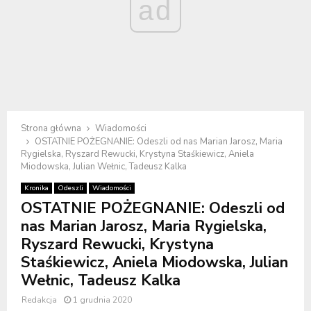
ad
Strona główna
Wiadomości
OSTATNIE POŻEGNANIE: Odeszli od nas Marian Jarosz, Maria
Rygielska, Ryszard Rewucki, Krystyna Staśkiewicz, Aniela
Miodowska, Julian Wełnic, Tadeusz Kalka
Kronika
Odeszli
Wiadomości
OSTATNIE POŻEGNANIE: Odeszli od
nas Marian Jarosz, Maria Rygielska,
Ryszard Rewucki, Krystyna
Staśkiewicz, Aniela Miodowska, Julian
Wełnic, Tadeusz Kalka
Redakcja
1 grudnia 2020