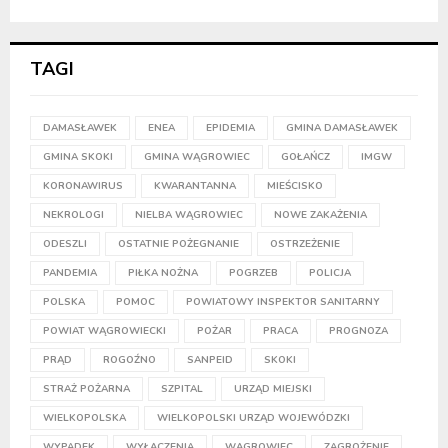
TAGI
DAMASŁAWEK
ENEA
EPIDEMIA
GMINA DAMASŁAWEK
GMINA SKOKI
GMINA WĄGROWIEC
GOŁAŃCZ
IMGW
KORONAWIRUS
KWARANTANNA
MIEŚCISKO
NEKROLOGI
NIELBA WĄGROWIEC
NOWE ZAKAŻENIA
ODESZLI
OSTATNIE POŻEGNANIE
OSTRZEŻENIE
PANDEMIA
PIŁKA NOŻNA
POGRZEB
POLICJA
POLSKA
POMOC
POWIATOWY INSPEKTOR SANITARNY
POWIAT WĄGROWIECKI
POŻAR
PRACA
PROGNOZA
PRĄD
ROGOŹNO
SANPEID
SKOKI
STRAŻ POŻARNA
SZPITAL
URZĄD MIEJSKI
WIELKOPOLSKA
WIELKOPOLSKI URZĄD WOJEWÓDZKI
WYPADEK
WYŁĄCZENIA
WĄGROWIEC
ZAGROŻENIE