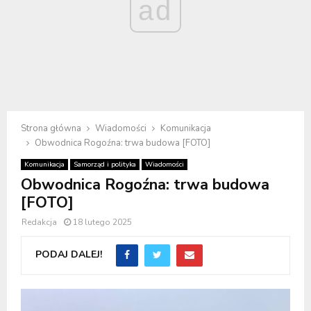
ad
Strona główna
Wiadomości
Komunikacja
Obwodnica Rogoźna: trwa budowa [FOTO]
Komunikacja
Samorząd i polityka
Wiadomości
Obwodnica Rogoźna: trwa budowa
[FOTO]
Redakcja
18 lutego 2025
PODAJ DALEJ!