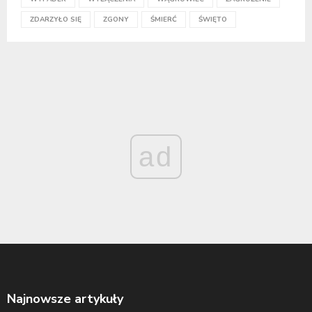
ZDARZYŁO SIĘ
ZGONY
ŚMIERĆ
ŚWIĘTO
ad
Najnowsze artykuły