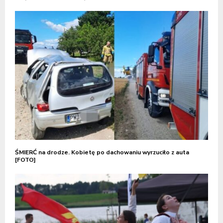
ŚMIERĆ na drodze. Kobietę po dachowaniu wyrzuciło z auta
[FOTO]