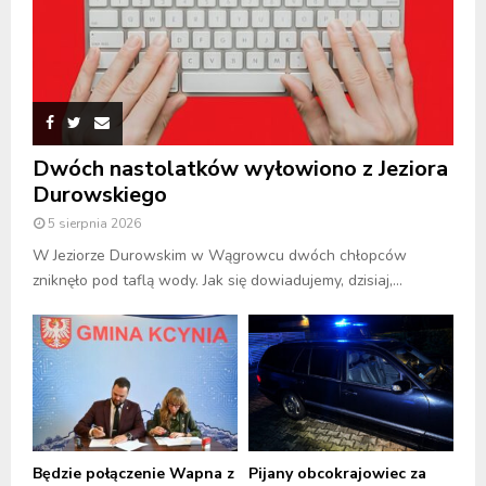
Dwóch nastolatków wyłowiono z Jeziora
Durowskiego
5 sierpnia 2026
W Jeziorze Durowskim w Wągrowcu dwóch chłopców
zniknęło pod taflą wody. Jak się dowiadujemy, dzisiaj,...
Będzie połączenie Wapna z
Pijany obcokrajowiec za