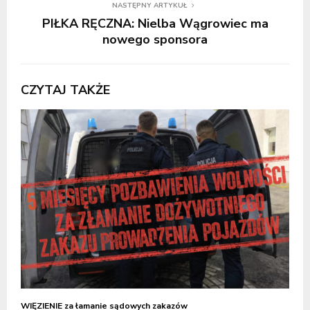
NASTĘPNY ARTYKUŁ
PIŁKA RĘCZNA: Nielba Wągrowiec ma
nowego sponsora
CZYTAJ TAKŻE
WIĘZIENIE za łamanie sądowych zakazów