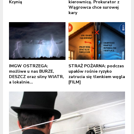
Kcynią
kierownicą. Prokurator z
Wągrowca chce surowej
kary
IMGW OSTRZEGA:
STRAŻ POŻARNA: podczas
możliwe u nas BURZE,
upałów rośnie ryzyko
DESZCZ oraz silny WIATR,
zatrucia się tlenkiem węgla
a lokalnie...
[FILM]