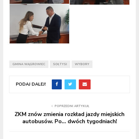
GMINA WĄGROWIEC
SOŁTYSI
WYBORY
PODAJ DALEJ!
POPRZEDNI ARTYKUŁ
ZKM znów zmienia rozkład jazdy miejskich
autobusów. Po… dwóch tygodniach!