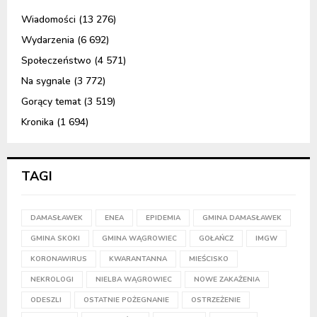
Wiadomości
(13 276)
Wydarzenia
(6 692)
Społeczeństwo
(4 571)
Na sygnale
(3 772)
Gorący temat
(3 519)
Kronika
(1 694)
TAGI
DAMASŁAWEK
ENEA
EPIDEMIA
GMINA DAMASŁAWEK
GMINA SKOKI
GMINA WĄGROWIEC
GOŁAŃCZ
IMGW
KORONAWIRUS
KWARANTANNA
MIEŚCISKO
NEKROLOGI
NIELBA WĄGROWIEC
NOWE ZAKAŻENIA
ODESZLI
OSTATNIE POŻEGNANIE
OSTRZEŻENIE