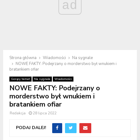
ad
Strona główna
Wiadomości
Na sygnale
NOWE FAKTY: Podejrzany o morderstwo był wnukiem i
bratankiem ofiar
Gorący temat
Na sygnale
Wiadomości
NOWE FAKTY: Podejrzany o
morderstwo był wnukiem i
bratankiem ofiar
Redakcja
28 lipca 2022
PODAJ DALEJ!