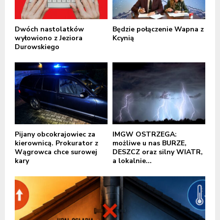
Dwóch nastolatków
Będzie połączenie Wapna z
wyłowiono z Jeziora
Kcynią
Durowskiego
Pijany obcokrajowiec za
IMGW OSTRZEGA:
kierownicą. Prokurator z
możliwe u nas BURZE,
Wągrowca chce surowej
DESZCZ oraz silny WIATR,
kary
a lokalnie...