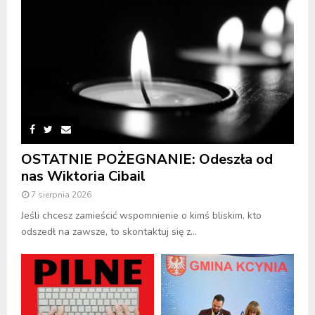
OSTATNIE POŻEGNANIE: Odeszła od
nas Wiktoria Cibail
7 sierpnia 2026
Jeśli chcesz zamieścić wspomnienie o kimś bliskim, kto
odszedł na zawsze, to skontaktuj się z...