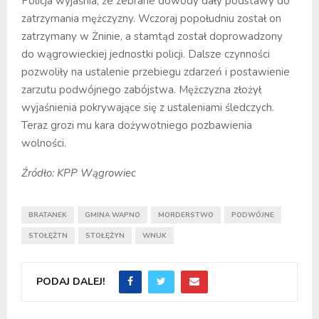
Policja wyjaśnia, że zebrane dowody dały podstawy do
zatrzymania mężczyzny. Wczoraj popołudniu został on
zatrzymany w Żninie, a stamtąd został doprowadzony
do wągrowieckiej jednostki policji. Dalsze czynności
pozwoliły na ustalenie przebiegu zdarzeń i postawienie
zarzutu podwójnego zabójstwa. Mężczyzna złożył
wyjaśnienia pokrywające się z ustaleniami śledczych.
Teraz grozi mu kara dożywotniego pozbawienia
wolności.
Źródło: KPP Wągrowiec
BRATANEK
GMINA WAPNO
MORDERSTWO
PODWÓJNE
STOŁĘŻTN
STOŁĘŻYN
WNUK
PODAJ DALEJ!