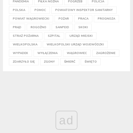
PANDEMIA
PIŁKA NOŻNA
POGRZEB
POLICJA
POLSKA
POMOC
POWIATOWY INSPEKTOR SANITARNY
POWIAT WĄGROWIECKI
POŻAR
PRACA
PROGNOZA
PRĄD
ROGOŹNO
SANPEID
SKOKI
STRAŻ POŻARNA
SZPITAL
URZĄD MIEJSKI
WIELKOPOLSKA
WIELKOPOLSKI URZĄD WOJEWÓDZKI
WYPADEK
WYŁĄCZENIA
WĄGROWIEC
ZAGROŻENIE
ZDARZYŁO SIĘ
ZGONY
ŚMIERĆ
ŚWIĘTO
ad